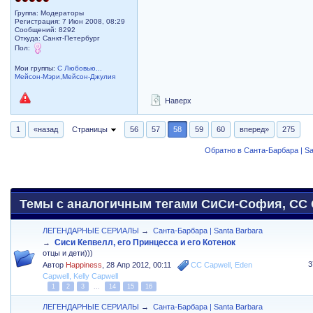
Группа: Модераторы
Регистрация: 7 Июн 2008, 08:29
Сообщений: 8292
Откуда: Санкт-Петербург
Пол:
Мои группы:
С Любовью...
Мейсон-Мэри,Мейсон-Джулия
Наверх
1
«назад
Страницы
56
57
58
59
60
вперед»
275
Обратно в Санта-Барбара | Sa
Темы с аналогичным тегами СиСи-София, CC C
ЛЕГЕНДАРНЫЕ СЕРИАЛЫ
→
Санта-Барбара | Santa Barbara
Сиси Кепвелл, его Принцесса и его Котенок
→
отцы и дети)))
3
Автор
Happiness
,
28 Апр 2012, 00:11
CC Capwell
,
Eden
Capwell
,
Kelly Capwell
1
2
3
...
14
15
16
ЛЕГЕНДАРНЫЕ СЕРИАЛЫ
→
Санта-Барбара | Santa Barbara