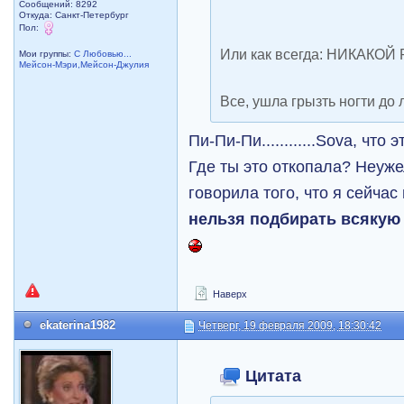
Сообщений: 8292
Откуда: Санкт-Петербург
Пол:
Или как всегда: НИКАКО
Мои группы:
С Любовью...
Мейсон-Мэри,Мейсон-Джулия
Все, ушла грызть ногти до 
Пи-Пи-Пи............Sova, что
Где ты это откопала? Неуже
говорила того, что я сейчас
нельзя подбирать всякую 
Наверх
ekaterina1982
Четверг, 19 февраля 2009, 18:30:42
Цитата