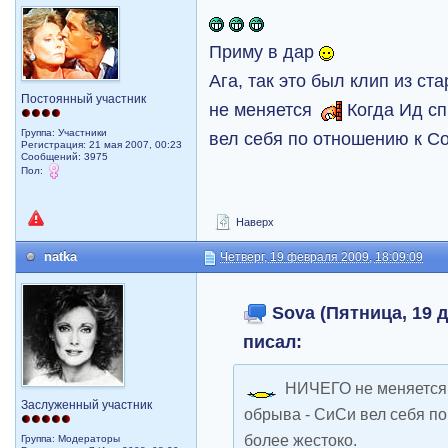
Приму в дар
Ага, так это был клип из с
Постоянный участник
не меняется
Когда Ид сп
Группа: Участники
вел себя по отношению к С
Регистрация: 21 мая 2007, 00:23
Сообщений: 3975
Пол:
Наверх
natka
Четверг, 19 февраля 2009, 18:09:09
Sova (Пятница, 19 д
писал:
НИЧЕГО не меняетс
Заслуженный участник
обрыва - СиСи вел себя п
более жестоко.
Группа: Модераторы