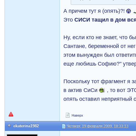
А причем тут я (опять)?!
Это
СИСИ тащил в дом вс
Ну, если кто не знает, что 
Сантане, беременной от нег
этом вынужден был ответить
еще любишь Софию?" утвер
Поскольку тот фрагмент я 
в актив СиСи
, то вот ЭТ
опять оставил неприятный 
Наверх
ekaterina1982
Четверг, 19 февраля 2009, 18:33:13