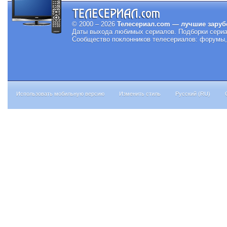
© 2000 – 2026
Телесериал.com — лучшие заруб
Даты выхода любимых сериалов.
Подборки сериа
Сообщество поклонников телесериалов: форумы, 
Использовать мобильную версию
Изменить стиль
Русский (RU)