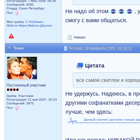
Регистрация: 7 Июн 2008, 08:29
Сообщений: 8292
Откуда: Санкт-Петербург
Не надо об этом
, 
Пол:
смогу с вами общаться.
Мои группы:
С Любовью...
Мейсон-Мэри,Мейсон-Джулия
Наверх
Sova
Четверг, 19 февраля 2009, 18:16:32
Цитата
все самое светлое и хоро
Постоянный участник
Не удержусь. Надеюсь, в п
Группа: Участники
Регистрация: 21 мая 2007, 00:23
другими софанатками десер
Сообщений: 3975
Пол:
лучше, чем здесь:
Или как всегда: НИКАКОЙ