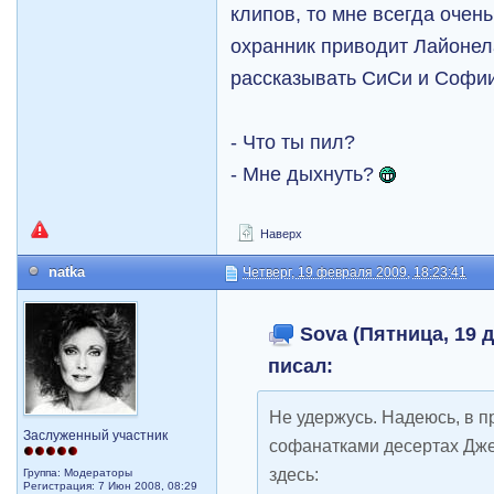
клипов, то мне всегда очен
охранник приводит Лайонела
рассказывать СиСи и Софии
- Что ты пил?
- Мне дыхнуть?
Наверх
natka
Четверг, 19 февраля 2009, 18:23:41
Sova (Пятница, 19 д
писал:
Не удержусь. Надеюсь, в 
Заслуженный участник
софанатками десертах Джед
здесь:
Группа: Модераторы
Регистрация: 7 Июн 2008, 08:29