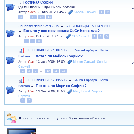
Гостиная Софии
→
где мы творим и принимаем подарки!
7
Автор
Sova
,
21 Апр 2012, 04:45
Sophia Capwell
1
2
3
...
41
42
43
ЛЕГЕНДАРНЫЕ СЕРИАЛЫ
→
Санта-Барбара | Santa Barbara
Есть ли у нас поклонники СиСи Кепвелла?
→
1
Автор
Лия
,
12 Окт 2011, 01:53
CC Capwell
1
2
3
...
6
7
8
ЛЕГЕНДАРНЫЕ СЕРИАЛЫ
→
Санта-Барбара | Santa
Хотел ли Мейсон Софию?
Barbara
→
Автор
Clair
,
13 Фев 2009, 16:00
Mason Capwell
,
Sophia
2
Capwell
1
2
3
...
10
11
12
ЛЕГЕНДАРНЫЕ СЕРИАЛЫ
→
Санта-Барбара | Santa
Похожа ли Мери на Софию?
Barbara
→
Автор
Clair
,
13 Фев 2009, 15:56
Mary Duvall
,
Sophia
Capwell
1
2
0
посетителей читают эту тему:
0
участников и
0
гостей