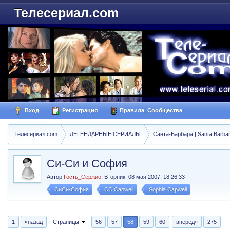
Телесериал.com
Вход
Регистрация
Правила_Сообщества
Телесериал.com
ЛЕГЕНДАРНЫЕ СЕРИАЛЫ
Санта-Барбара | Santa Barba
Си-Си и София
Автор
Гость_Сержио
,
Вторник, 08 мая 2007, 18:26:33
СиСи-София
CC Capwell
Sophia Capwell
1
«назад
Страницы
56
57
58
59
60
вперед»
275