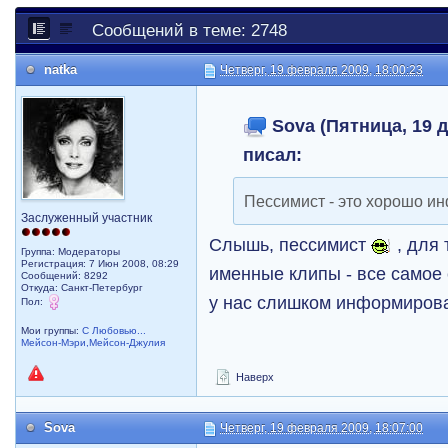
Сообщений в теме: 2748
natka
Четверг, 19 февраля 2009, 18:00:23
Sova (Пятница, 19 д
писал:
Пессимист - это хорошо 
Заслуженный участник
Слышь, пессимист
, для
Группа: Модераторы
Регистрация: 7 Июн 2008, 08:29
именные клипы - все самое 
Сообщений: 8292
Откуда: Санкт-Петербург
у нас слишком информиров
Пол:
Мои группы:
С Любовью...
Мейсон-Мэри,Мейсон-Джулия
Наверх
Sova
Четверг, 19 февраля 2009, 18:07:00