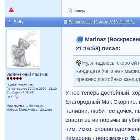
Наверх
Sally
Воскресенье, 13 июня 2010, 21:25:24
Marinaz (Воскресень
21:16:58) писал:
Ну, я надеюсь, скоро ей
кандидата (чего ее к мафи
Заслуженный участник
прежних достойных кандид
Группа: Участники
Регистрация: 19 Апр 2005, 12:10
У нее теперь достойный, хо
Сообщений: 9148
Пол:
благородный Мак Скорпио, 
Мои группы:
С Любовью...
полиции, любит ее дочек, п
Мейсон-Мэри,Мейсон-Джулия
спасти ее из тюрьмы за убий
ним, имхо, словно одолжен
Камерона - невозможно
,