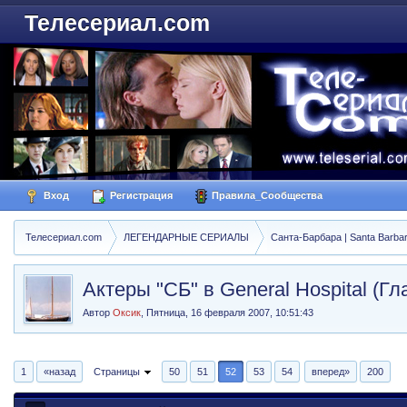
Телесериал.com
Вход
Регистрация
Правила_Сообщества
Телесериал.com
ЛЕГЕНДАРНЫЕ СЕРИАЛЫ
Санта-Барбара | Santa Barba
Актеры "СБ" в General Hospital (Г
Автор
Оксик
,
Пятница, 16 февраля 2007, 10:51:43
1
«назад
Страницы
50
51
52
53
54
вперед»
200