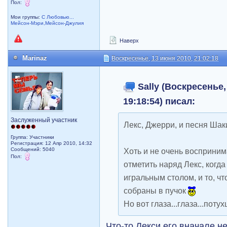
Пол:
Мои группы:
С Любовью...
Мейсон-Мэри,Мейсон-Джулия
Наверх
Marinaz
Воскресенье, 13 июня 2010, 21:02:18
Sally (Воскресенье,
19:18:54) писал:
Заслуженный участник
Лекс, Джерри, и песня Ша
Группа: Участники
Регистрация: 12 Апр 2010, 14:32
Сообщений: 5040
Хоть и не очень воспринима
Пол:
отметить наряд Лекс, когда
игральным столом, и то, чт
собраны в пучок
Но вот глаза...глаза...пот
Что-то Лекси его вначале не