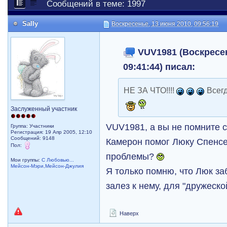
Сообщений в теме: 1997
Sally
Воскресенье, 13 июня 2010, 09:56:19
VUV1981 (Воскресен
09:41:44) писал:
НЕ ЗА ЧТО!!!!
Всегд
Заслуженный участник
VUV1981, а вы не помните с
Группа: Участники
Регистрация: 19 Апр 2005, 12:10
Сообщений: 9148
Камерон помог Люку Спенсер
Пол:
проблемы?
Мои группы:
С Любовью...
Мейсон-Мэри,Мейсон-Джулия
Я только помню, что Люк за
залез к нему, для "дружеск
Наверх