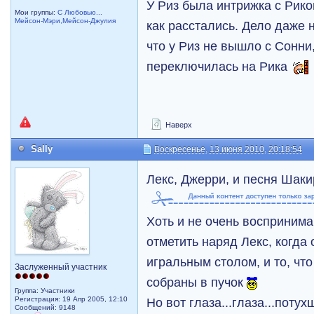
У Риз была интрижка с Рико
Мои группы:
С Любовью...
Мейсон-Мэри,Мейсон-Джулия
как расстались. Дело даже н
что у Риз не вышло с Сонни,
переключилась на Рика
Наверх
Sally
Воскресенье, 13 июня 2010, 20:18:54
Лекс, Джерри, и песня Шак
Хоть и не очень воспринимаю
отметить наряд Лекс, когда 
игральным столом, и то, что
Заслуженный участник
собраны в пучок
Группа: Участники
Регистрация: 19 Апр 2005, 12:10
Но вот глаза...глаза...поту
Сообщений: 9148