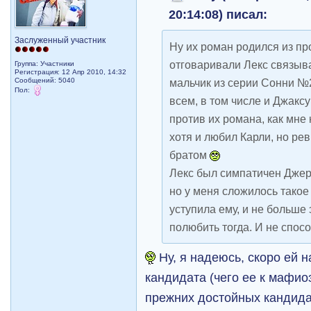
20:14:08) писал:
Заслуженный участник
Ну их роман родился из пр
отговаривали Лекс связыв
Группа: Участники
Регистрация: 12 Апр 2010, 14:32
Сообщений: 5040
мальчик из серии Сонни №2
Пол:
всем, в том числе и Джакс
против их романа, как мне
хотя и любил Карли, но ре
братом
Лекс был симпатичен Джерр
но у меня сложилось такое
уступила ему, и не больше 
полюбить тогда. И не спос
Ну, я надеюсь, скоро ей 
кандидата (чего ее к мафио
прежних достойных кандида