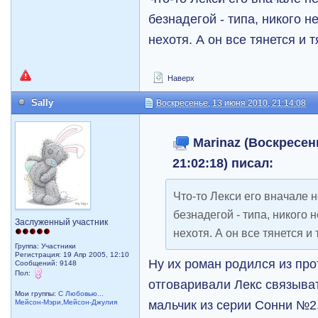
безнадегой - типа, никого нет
нехотя. А он все тянется и т
Наверх
Sally
Воскресенье, 13 июня 2010, 21:14:08
Marinaz (Воскресень
21:02:18) писал:
Что-то Лекси его вначале н
безнадегой - типа, никого не
Заслуженный участник
нехотя. А он все тянется и 
Группа: Участники
Регистрация: 19 Апр 2005, 12:10
Ну их роман родился из про
Сообщений: 9148
Пол:
отговаривали Лекс связыва
Мои группы:
С Любовью...
мальчик из серии Сонни №2,
Мейсон-Мэри,Мейсон-Джулия