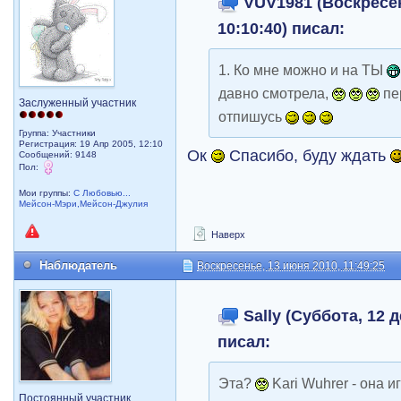
VUV1981 (Воскресен
10:10:40) писал:
1. Ко мне можно и на ТЫ
давно смотрела,
пе
Заслуженный участник
отпишусь
Группа: Участники
Регистрация: 19 Апр 2005, 12:10
Ок
Спасибо, буду ждать
Сообщений: 9148
Пол:
Мои группы:
С Любовью...
Мейсон-Мэри,Мейсон-Джулия
Наверх
Наблюдатель
Воскресенье, 13 июня 2010, 11:49:25
Sally (Суббота, 12 д
писал:
Эта?
Kari Wuhrer - она и
Постоянный участник