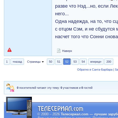
разве что Нэд...но, если Л
него...
Одна надежда, на то, что с
с отцом Сэм, и не сбудутся
насчет того что Сонни снов
Наверх
1
«назад
Страницы
50
51
52
53
54
вперед»
200
Обратно в Санта-Барбара | Sa
0
посетителей читают эту тему:
0
участников и
0
гостей
© 2000 – 2026
Телесериал.com — лучшие заруб