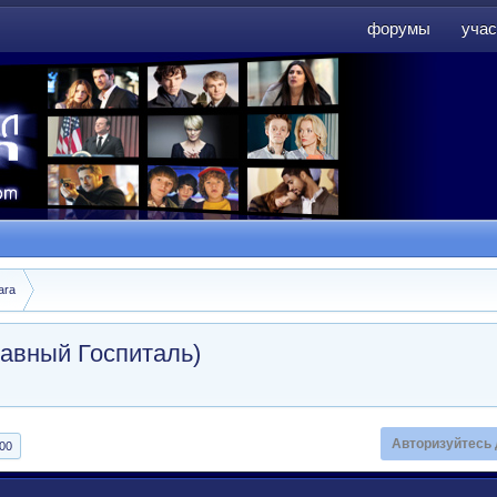
форумы
учас
форумы
учас
ara
Главный Госпиталь)
Авторизуйтесь 
00