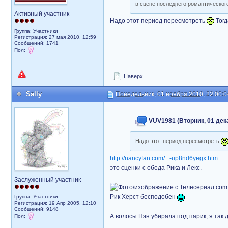
в сцене последнего романтического
Активный участник
Надо этот период пересмотреть
Тогд
Группа: Участники
Регистрация: 27 мая 2010, 12:59
Сообщений: 1741
Пол:
Наверх
Sally
Понедельник, 01 ноября 2010, 22:00:0
VUV1981 (Вторник, 01 дека
Надо этот период пересмотреть
http://nancyfan.com/...-up8nd6yegx.htm
это сценки с обеда Рика и Лекс.
Заслуженный участник
Рик Херст бесподобен
Группа: Участники
Регистрация: 19 Апр 2005, 12:10
Сообщений: 9148
А волосы Нэн убирала под парик, я так д
Пол: