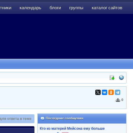
тники
календарь
блоги
группы
каталог сайтов
тники
календарь
блоги
группы
каталог сайтов
0
Последние сообщения
для ответа в теме
Кто из матерей Мейсона ему больше