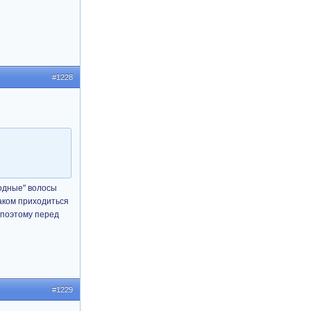
#1228
одные" волосы
аком приходиться
 поэтому перед
#1229