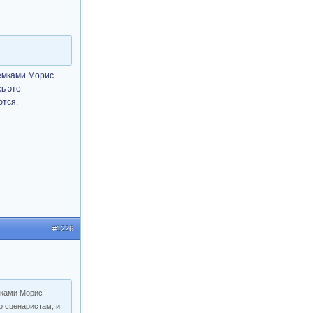
емками Морис
ь это
ются.
#1226
мками Морис
о сценаристам, и