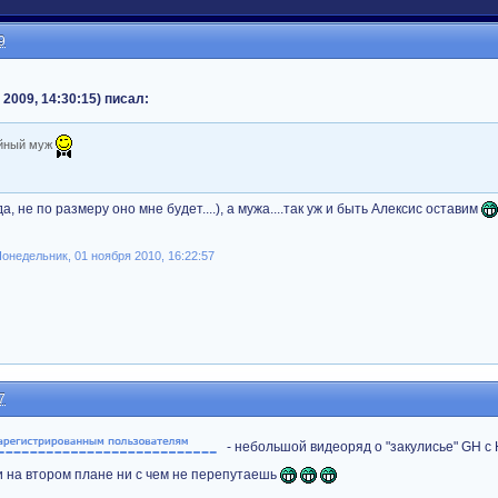
9
 2009, 14:30:15) писал:
йный муж
, не по размеру оно мне будет....), а мужа....так уж и быть Алексис оставим
недельник, 01 ноября 2010, 16:22:57
7
- небольшой видеоряд о "закулисье" GH с
 на втором плане ни с чем не перепутаешь