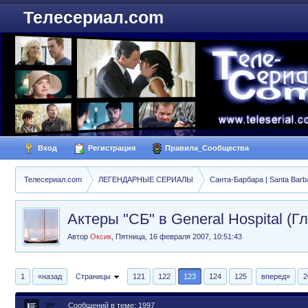
Телесериал.com
Вход
Регистрация
Правила_Сообщества
Телесериал.com
ЛЕГЕНДАРНЫЕ СЕРИАЛЫ
Санта-Барбара | Santa Barb
Актеры "СБ" в General Hospital (
Автор
Оксик
,
Пятница, 16 февраля 2007, 10:51:43
1
«назад
Страницы
121
122
123
124
125
вперед»
2
Сообщений в теме: 1997