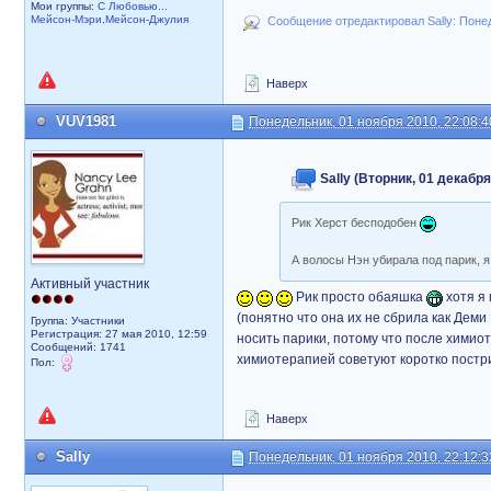
Мои группы:
С Любовью...
Мейсон-Мэри,Мейсон-Джулия
Сообщение отредактировал Sally: Понед
Наверх
VUV1981
Понедельник, 01 ноября 2010, 22:08:4
Sally (Вторник, 01 декабря
Рик Херст бесподобен
А волосы Нэн убирала под парик, я 
Активный участник
Рик просто обаяшка
хотя я
(понятно что она их не сбрила как Деми
Группа: Участники
Регистрация: 27 мая 2010, 12:59
носить парики, потому что после химио
Сообщений: 1741
химиотерапией советуют коротко постри
Пол:
Наверх
Sally
Понедельник, 01 ноября 2010, 22:12:3