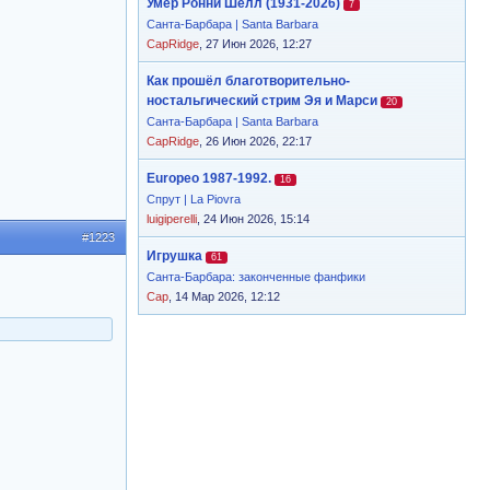
Умер Ронни Шелл (1931-2026)
7
Санта-Барбара | Santa Barbara
CapRidge
, 27 Июн 2026, 12:27
Как прошёл благотворительно-
ностальгический стрим Эя и Марси
20
Санта-Барбара | Santa Barbara
CapRidge
, 26 Июн 2026, 22:17
Europeo 1987-1992.
16
Спрут | La Piovra
luigiperelli
, 24 Июн 2026, 15:14
#1223
Игрушка
61
Санта-Барбара: законченные фанфики
Cap
, 14 Мар 2026, 12:12