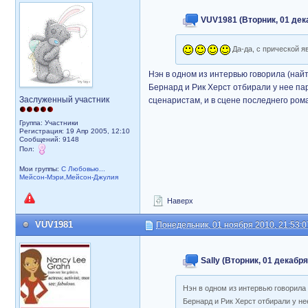
VUV1981 (Вторник, 01 дека
Да-да, с прической я
Нэн в одном из интервью говорила (найти
Бернард и Рик Херст отбирали у нее па
Заслуженный участник
сценаристам, и в сцене последнего рома
Группа: Участники
Регистрация: 19 Апр 2005, 12:10
Сообщений: 9148
Пол:
Мои группы:
С Любовью...
Мейсон-Мэри,Мейсон-Джулия
Наверх
VUV1981
Понедельник, 01 ноября 2010, 21:53:0
Sally (Вторник, 01 декабря
Нэн в одном из интервью говорила 
Бернард и Рик Херст отбирали у не