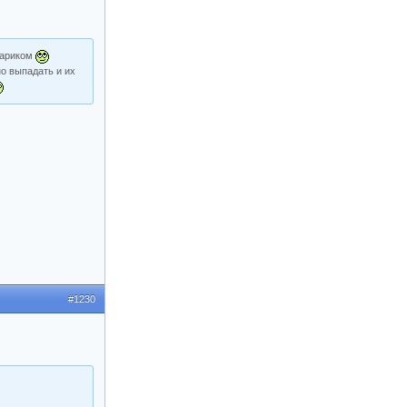
 париком
о выпадать и их
#1230