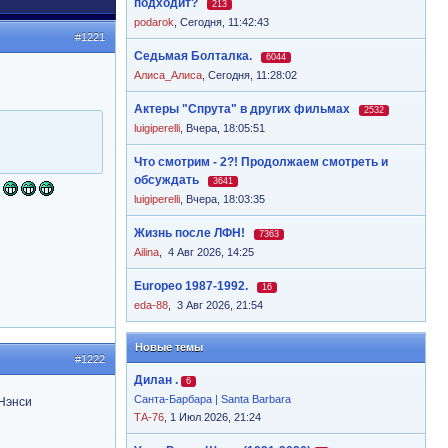
подходит?
213
podarok
,
Сегодня, 11:42:43
#1221
Седьмая Болталка.
6044
Алиса_Алиса
,
Сегодня, 11:28:02
Актеры "Спрута" в других фильмах
2532
luigiperelli
,
Вчера, 18:05:51
Что смотрим - 2?! Продолжаем смотреть и
обсуждать
3641
luigiperelli
,
Вчера, 18:03:35
Жизнь после ЛФН!
7363
Ailina
,
4 Авг 2026, 14:25
Europeo 1987-1992.
16
eda-88
,
3 Авг 2026, 21:54
Новые темы
#1222
Дилан .
6
Санта-Барбара | Santa Barbara
 Нэнси
ТА-76
, 1 Июл 2026, 21:24