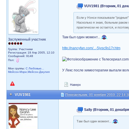
VUV1981 (Вторник, 01 дека
Если у Нэнси показывали "родные"
Насколько я знаю, больным раком 
практически не остается, и поэто
Там был один момент...
Заслуженный участник
http://nancyfan.com/...-5jvsc9s17r.htm
Группа: Участники
Регистрация: 19 Апр 2005, 12:10
Сообщений: 9148
Пол:
Мои группы:
С Любовью...
У Лекс после химеотерапии выпали вол
Мейсон-Мэри,Мейсон-Джулия
Наверх
VUV1981
Понедельник, 01 ноября 2010, 22:14:3
Sally (Вторник, 01 декабря
Там был один момент...