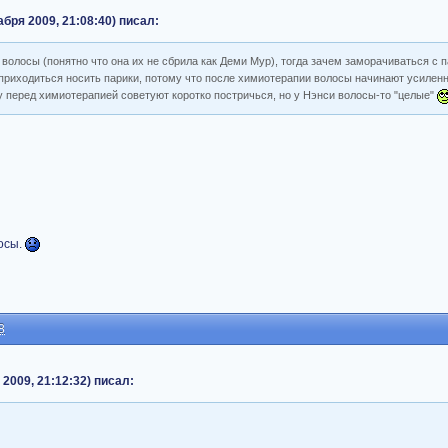
бря 2009, 21:08:40) писал:
 волосы (понятно что она их не сбрила как Деми Мур), тогда зачем заморачиваться с
приходиться носить парики, потому что после химиотерапии волосы начинают усиленн
му перед химиотерапией советуют коротко постричься, но у Нэнси волосы-то "целые"
осы.
8
 2009, 21:12:32) писал: