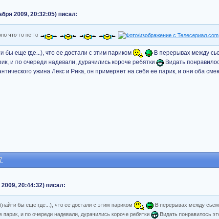
бря 2009, 20:32:05) писал:
вно что-то не то
 бы еще где...), что ее достали с этим париком
В перерывах между сь
рик, и по очереди надевали, дурачились короче ребятки
Видать понравилос
нтического ужина Лекс и Рика, он примеряет на себя ее парик, и они оба сме
7
 2009, 20:44:32) писал:
(найти бы еще где...), что ее достали с этим париком
В перерывах между сье
е парик, и по очереди надевали, дурачились короче ребятки
Видать понравилось эт