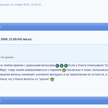
ельник, 01 ноября 2010, 22:00:52
0
 2009, 21:00:04) писал:
так думаю...
 не люблю мужчин с длинными волосами
Если у Нэнси показывали "р
 Мур), тогда зачем заморачиваться с париком
Насколько я знаю, больным р
терапии волосы начинают усиленно выпадать и их практически не остается, и
чься, но у Нэнси волосы-то "целые"
2