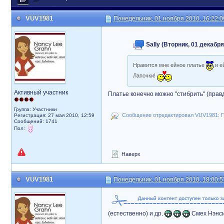
VUV1981
Понедельник, 01 ноября 2010, 16:22:0
Sally (Вторник, 01 декабря
Нравится мне ейное платье
и е
Лапочки!
Активный участник
Платье конечно можно "стибрить" (правда
Группа: Участники
Сообщение отредактировал VUV1981: По
Регистрация: 27 мая 2010, 12:59
Сообщений: 1741
Пол:
Наверх
VUV1981
Понедельник, 01 ноября 2010, 18:00:5
(естественно) и др.
Смех Нэнси