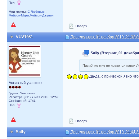
Пол:
Мои группы:
С Любовью...
Мейсон-Мэри,Мейсон-Джулия
Наверх
VUV1981
Понедельник, 01 ноября 2010, 21:32:0
Sally (Вторник, 01 декабря
Пасиб, но мне не нравится парик 
Да-да, с прической явно что
Активный участник
Группа: Участники
Регистрация: 27 мая 2010, 12:59
Сообщений: 1741
Пол:
Наверх
Sally
Понедельник, 01 ноября 2010, 21:44:3