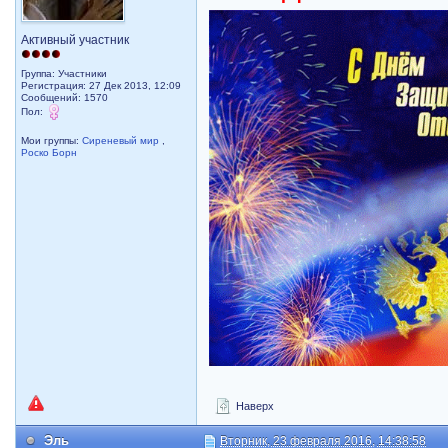
Активный участник
Группа: Участники
Регистрация: 27 Дек 2013, 12:09
Сообщений: 1570
Пол:
Мои группы:
Сиреневый мир
,
Роско Борн
Наверх
Эль
Вторник, 23 февраля 2016, 14:38:58