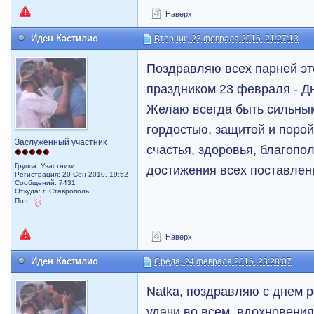
Наверх
Иден Кастилио
Вторник, 23 февраля 2016, 21:27:13
Поздравляю всех парней эт
праздником 23 февраля - Д
Желаю всегда быть сильны
гордостью, защитой и поро
Заслуженный участник
счастья, здоровья, благопол
Группа: Участники
достижения всех поставлен
Регистрация: 20 Сен 2010, 19:52
Сообщений: 7431
Откуда: г. Ставрополь
Пол:
Наверх
Иден Кастилио
Среда, 24 февраля 2016, 23:28:07
Natka, поздравляю с днем 
удачи во всем, вдохновени