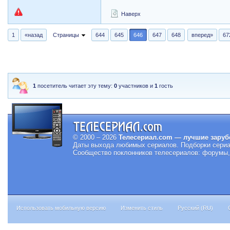
Наверх
1
«назад
Страницы
644
645
646
647
648
вперед»
67
1
посетитель читает эту тему:
0
участников и
1
гость
© 2000 – 2026
Телесериал.com — лучшие заруб
Даты выхода любимых сериалов.
Подборки сериа
Сообщество поклонников телесериалов: форумы, 
Использовать мобильную версию
Изменить стиль
Русский (RU)