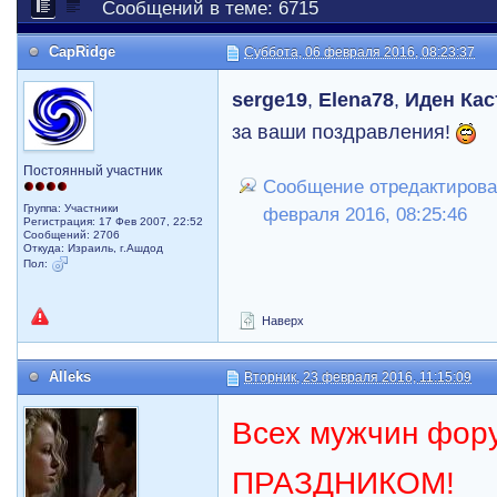
Сообщений в теме: 6715
CapRidge
Суббота, 06 февраля 2016, 08:23:37
serge19
,
Elena78
,
Иден Кас
за ваши поздравления!
Постоянный участник
Сообщение отредактирова
Группа: Участники
февраля 2016, 08:25:46
Регистрация: 17 Фев 2007, 22:52
Сообщений: 2706
Откуда: Израиль, г.Ашдод
Пол:
Наверх
Alleks
Вторник, 23 февраля 2016, 11:15:09
Всех мужчин фор
ПРАЗДНИКОМ!