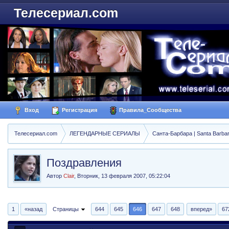
Телесериал.com
Вход
Регистрация
Правила_Сообщества
Телесериал.com
ЛЕГЕНДАРНЫЕ СЕРИАЛЫ
Санта-Барбара | Santa Barba
Поздравления
Автор
Clair
,
Вторник, 13 февраля 2007, 05:22:04
1
«назад
Страницы
644
645
646
647
648
вперед»
67