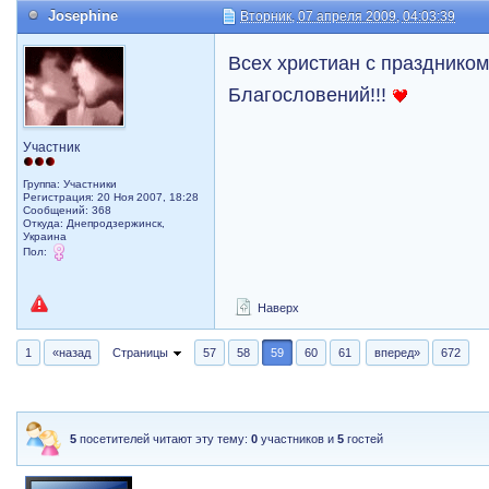
Josephine
Вторник, 07 апреля 2009, 04:03:39
Всех христиан с празднико
Благословений!!!
Участник
Группа: Участники
Регистрация: 20 Ноя 2007, 18:28
Сообщений: 368
Откуда: Днепродзержинск,
Украина
Пол:
Наверх
1
«назад
Страницы
57
58
59
60
61
вперед»
672
5
посетителей читают эту тему:
0
участников и
5
гостей