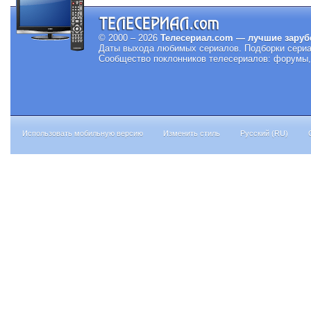
© 2000 – 2026
Телесериал.com — лучшие заруб
Даты выхода любимых сериалов.
Подборки сериа
Сообщество поклонников телесериалов: форумы, 
Использовать мобильную версию
Изменить стиль
Русский (RU)