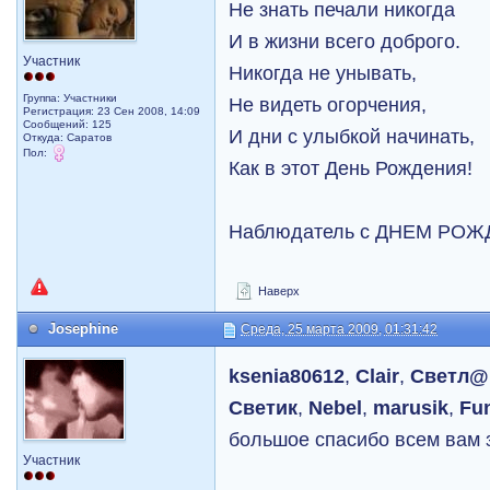
Не знать печали никогда
И в жизни всего доброго.
Участник
Никогда не унывать,
Группа: Участники
Не видеть огорчения,
Регистрация: 23 Сен 2008, 14:09
Сообщений: 125
И дни с улыбкой начинать,
Откуда: Саратов
Пол:
Как в этот День Рождения!
Наблюдатель с ДНЕМ РОЖ
Наверх
Josephine
Среда, 25 марта 2009, 01:31:42
ksenia80612
,
Clair
,
Светл
Светик
,
Nebel
,
marusik
,
Fu
большое спасибо всем вам 
Участник