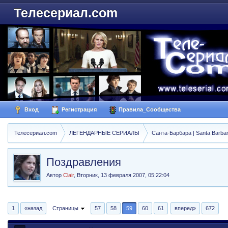
Телесериал.com
Вход
Регистрация
Правила_Сообщества
Телесериал.com
ЛЕГЕНДАРНЫЕ СЕРИАЛЫ
Санта-Барбара | Santa Barba
Поздравления
Автор
Clair
,
Вторник, 13 февраля 2007, 05:22:04
1
«назад
Страницы
57
58
59
60
61
вперед»
672