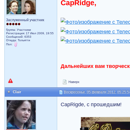
CapRidge,
Заслуженный участник
Группа: Участники
Регистрация: 17 Июл 2009, 19:55
Сообщений: 6353
Откуда: Тольятти
Пол:
Дальнейших вам творческ
Наверх
Clair
Воскресенье, 05 февраля 2012, 05:25:5
CapRigde, c прошедшим!