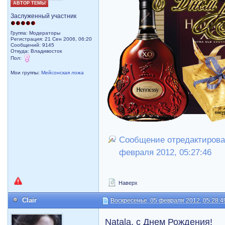
АВТОР ТЕМЫ
Заслуженный участник
Группа: Модераторы
Регистрация: 21 Сен 2006, 06:20
Сообщений: 9145
Откуда: Владивосток
Пол:
Мои группы:
Мейсонская ложа
Сообщение отредактировал
февраля 2012, 05:27:46
Наверх
Clair
Воскресенье, 05 февраля 2012, 05:28:4
Natala, с Днем Рождения!