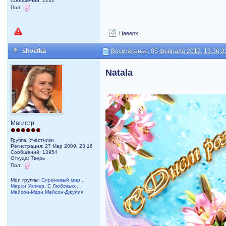
Сообщений: 2232
Пол:
Наверх
shvetka
Воскресенье, 05 февраля 2012, 13:36:2
Natala
Магистр
Группа: Участники
Регистрация: 27 Мар 2009, 23:16
Сообщений: 13954
Откуда: Тверь
Пол:
Мои группы:
Сиреневый мир
,
Марси Уолкер
,
С Любовью...
Мейсон-Мэри,Мейсон-Джулия