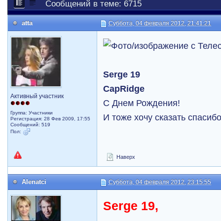
Сообщений в теме: 6715
atta
Суббота, 04 февраля 2012, 21:41:21
Serge 19
CapRidge
Активный участник
C Днем Рождения!
Группа: Участники
И тоже хочу сказать спасиб
Регистрация: 28 Фев 2009, 17:55
Сообщений: 519
Пол:
Наверх
Alenatci
Суббота, 04 февраля 2012, 23:15:55
Serge 19,