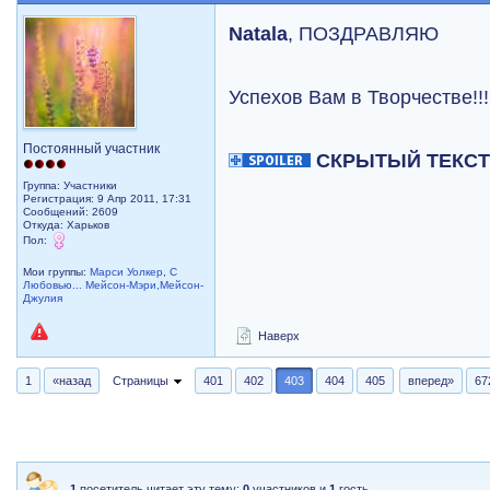
Natala
, ПОЗДРАВЛЯЮ
Успехов Вам в Творчестве!!
Постоянный участник
СКРЫТЫЙ ТЕКС
Группа: Участники
Регистрация: 9 Апр 2011, 17:31
Сообщений: 2609
Откуда: Харьков
Пол:
Мои группы:
Марси Уолкер
,
С
Любовью... Мейсон-Мэри,Мейсон-
Джулия
Наверх
1
«назад
Страницы
401
402
403
404
405
вперед»
67
1
посетитель читает эту тему:
0
участников и
1
гость