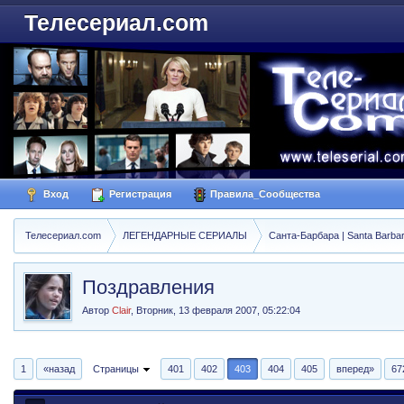
Телесериал.com
Вход
Регистрация
Правила_Сообщества
Телесериал.com
ЛЕГЕНДАРНЫЕ СЕРИАЛЫ
Санта-Барбара | Santa Barba
Поздравления
Автор
Clair
,
Вторник, 13 февраля 2007, 05:22:04
1
«назад
Страницы
401
402
403
404
405
вперед»
67