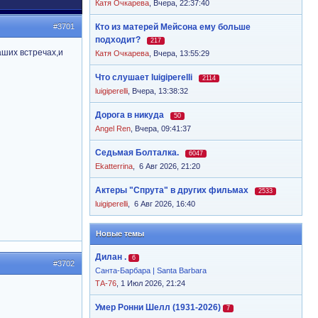
Катя Очкарева
,
Вчера, 22:37:40
#3701
Кто из матерей Мейсона ему больше
подходит?
217
наших встречах,и
Катя Очкарева
,
Вчера, 13:55:29
Что слушает luigiperelli
2114
luigiperelli
,
Вчера, 13:38:32
Дорога в никуда
50
Angel Ren
,
Вчера, 09:41:37
Седьмая Болталка.
6047
Ekatterrina
,
6 Авг 2026, 21:20
Актеры "Спрута" в других фильмах
2533
luigiperelli
,
6 Авг 2026, 16:40
Новые темы
Дилан .
6
#3702
Санта-Барбара | Santa Barbara
ТА-76
, 1 Июл 2026, 21:24
Умер Ронни Шелл (1931-2026)
7