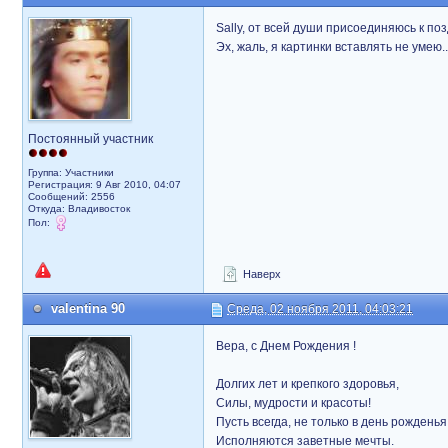
Sally, от всей души присоединяюсь к по
Эх, жаль, я картинки вставлять не умею.
Постоянный участник
Группа: Участники
Регистрация: 9 Авг 2010, 04:07
Сообщений: 2556
Откуда: Владивосток
Пол:
Наверх
valentina 90
Среда, 02 ноября 2011, 04:03:21
Вера, с Днем Рождения !
Долгих лет и крепкого здоровья,
Силы, мудрости и красоты!
Пусть всегда, не только в день рожденья
Исполняются заветные мечты.