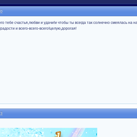
40
ейшего тебе счастья,любви и удачи!и чтобы ты всегда так солнечно смеялась на 
адости и всего-всего-всего!целую,дорогая!
03