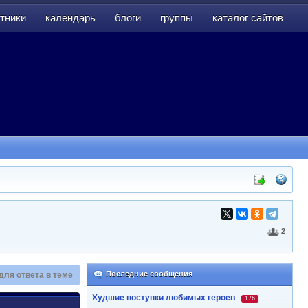
тники
календарь
блоги
группы
каталог сайтов
тники
календарь
блоги
группы
каталог сайтов
2
Последние сообщения
для ответа в теме
Худшие поступки любимых героев
176