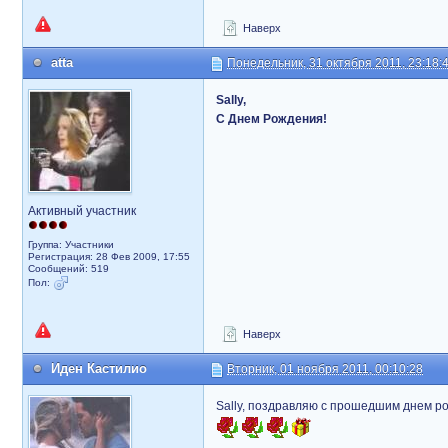
Наверх
atta
Понедельник, 31 октября 2011, 23:18:
Sally,
С Днем Рождения!
Активный участник
Группа: Участники
Регистрация: 28 Фев 2009, 17:55
Сообщений: 519
Пол:
Наверх
Иден Кастилио
Вторник, 01 ноября 2011, 00:10:28
Sally, поздравляю с прошедшим днем ро