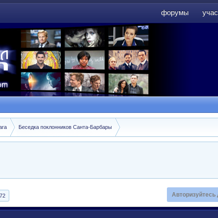
форумы
учас
форумы
учас
ara
Беседка поклонников Санта-Барбары
Авторизуйтесь 
72