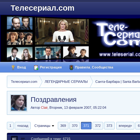
Телесериал.com
Вход
Регистрация
Правила_Сообщества
Телесериал.com
ЛЕГЕНДАРНЫЕ СЕРИАЛЫ
Санта-Барбара | Santa Barb
Поздравления
Автор
Clair
,
Вторник, 13 февраля 2007, 05:22:04
1
«назад
Страницы
369
370
371
372
373
вперед»
6
Сообщений в теме: 6715