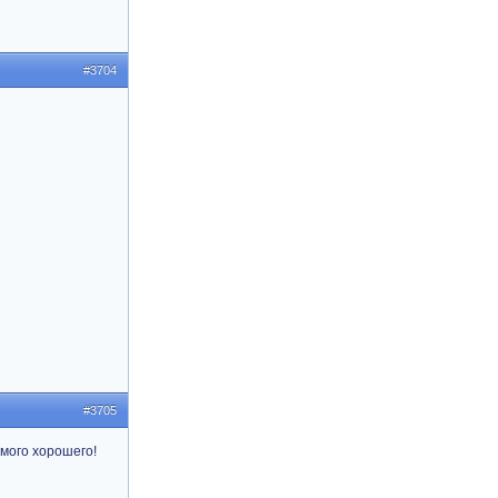
#3704
#3705
амого хорошего!