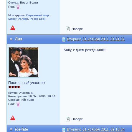
Откуда: Берег Волги
Пол:
Мои группы:
Сиреневый мир
,
Марси Уолкер
,
Роско Борн
Наверх
Лия
Вторник, 01 ноября 2011, 01:21:02
Sally, с днем рождения!!!!!
Постоянный участник
Группа: Участники
Регистрация: 19 Окт 2008, 18:44
Сообщений: 4988
Пол:
Наверх
ice-fate
Вторник, 01 ноября 2011, 09:13:34