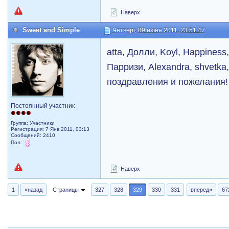
Наверх
Sweet and Simple
Четверг, 09 июня 2011, 23:51:47
atta, Долли, Koyl, Happiness
Парризи, Alexandra, shvetka
поздравления и пожелания
Постоянный участник
Группа: Участники
Регистрация: 7 Янв 2011, 03:13
Сообщений: 2410
Пол:
Наверх
1
«назад
Страницы
327
328
329
330
331
вперед»
67