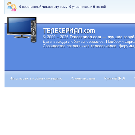
0
посетителей читают эту тему:
0
участников и
0
гостей
© 2000 – 2026
Телесериал.com — лучшие заруб
Даты выхода любимых сериалов.
Подборки сериа
Сообщество поклонников телесериалов: форумы, 
Использовать мобильную версию
Изменить стиль
Русский (RU)