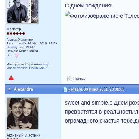
C днем рождения!
Магистр
Группа: Участники
Регистрация: 24 Мар 2010, 21:29
Сообщений: 25447
Откуда: Берег Волги
Пол:
Мои группы:
Сиреневый мир
,
Марси Уолкер
,
Роско Борн
Наверх
Alexandra
Четверг, 09 июня 2011, 20:08:05
sweet and simple,с Днем ро
превратятся в реальность!
огромадного счастья тебе.д
Активный участник