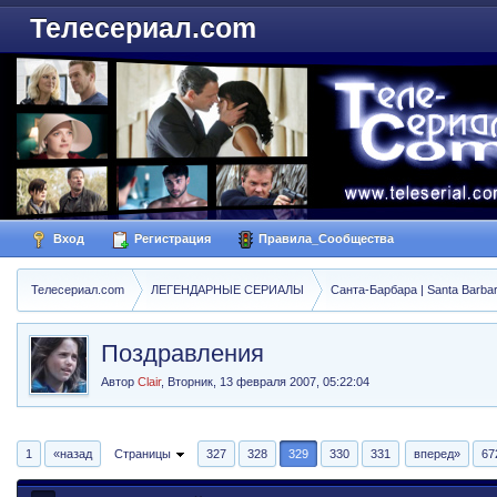
Телесериал.com
Вход
Регистрация
Правила_Сообщества
Телесериал.com
ЛЕГЕНДАРНЫЕ СЕРИАЛЫ
Санта-Барбара | Santa Barba
Поздравления
Автор
Clair
,
Вторник, 13 февраля 2007, 05:22:04
1
«назад
Страницы
327
328
329
330
331
вперед»
67