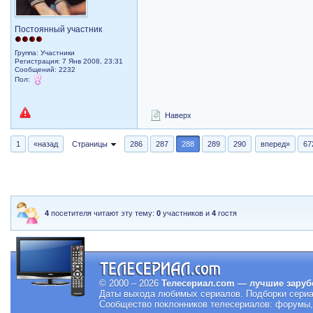
Постоянный участник
Группа: Участники
Регистрация: 7 Янв 2008, 23:31
Сообщений: 2232
Пол:
Наверх
1
«назад
Страницы
286
287
288
289
290
вперед»
67
4
посетителя читают эту тему:
0
участников и
4
гостя
© 2000 – 2026
Телесериал.com — лучшие заруб
Даты выхода любимых сериалов.
Подборки сериа
Сообщество поклонников телесериалов: форумы, 