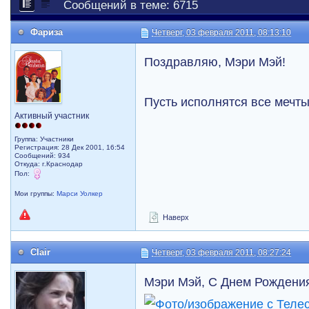
Сообщений в теме: 6715
Фариза
Четверг, 03 февраля 2011, 08:13:10
Поздравляю, Мэри Мэй!
Пусть исполнятся все мечты
Активный участник
Группа: Участники
Регистрация: 28 Дек 2001, 16:54
Сообщений: 934
Откуда: г.Краснодар
Пол:
Мои группы:
Марси Уолкер
Наверх
Clair
Четверг, 03 февраля 2011, 08:27:24
Мэри Мэй, C Днем Рождени