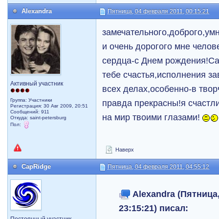
Alexandra
Пятница, 04 февраля 2011, 00:15:21
замечательного,доброго,у
и очень дорогого мне челов
сердца-с Днем рождения!C
тебе счастья,исполнения за
Активный участник
всех делах,особенно-в тво
Группа: Участники
правда прекрасны!я счастли
Регистрация: 30 Авг 2009, 20:51
Сообщений: 911
на мир твоими глазами!
Откуда: saint-petersburg
Пол:
Наверх
CapRidge
Пятница, 04 февраля 2011, 04:55:12
Alexandra (Пятница,
23:15:21) писал: