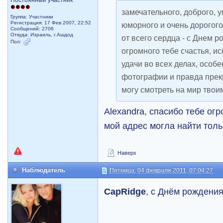
Постоянный участник
замечательного, доброго, 
Группа: Участники
Регистрация: 17 Фев 2007, 22:52
юморного и очень дорогого
Сообщений: 2706
Откуда: Израиль, г.Ашдод
от всего сердца - с Днем 
Пол:
огромного тебе счастья, и
удачи во всех делах, особе
фотографии и правда прекр
могу смотреть на мир твои
Alexandra, спасибо тебе огр
мой адрес могла найти толь
Наверх
Наблюдатель
Пятница, 04 февраля 2011, 07:04:27
CapRidge
, с Днём рождени