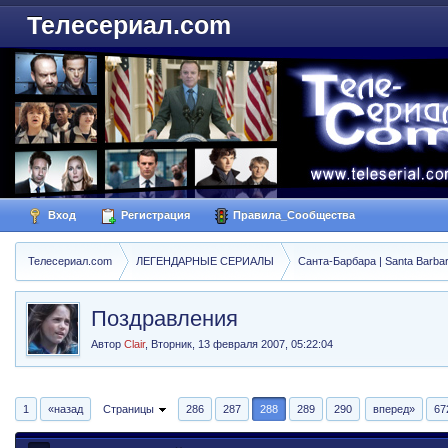
Телесериал.com
Вход
Регистрация
Правила_Сообщества
Телесериал.com
ЛЕГЕНДАРНЫЕ СЕРИАЛЫ
Санта-Барбара | Santa Barba
Поздравления
Автор
Clair
,
Вторник, 13 февраля 2007, 05:22:04
1
«назад
Страницы
286
287
288
289
290
вперед»
67