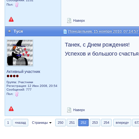
Сообщений: 2232
Пол:
Наверх
Туся
Понедельник, 15 ноября 2010, 07:14:57
Танек, с Днем рождения!
Успехов и большого счасть
Активный участник
Группа: Участники
Регистрация: 12 Июн 2008, 20:54
Сообщений: 777
Пол:
Наверх
1
«назад
Страницы
250
251
252
253
254
вперед»
67