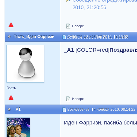
2010, 21:20:56
Наверх
Гость_Иден Фарризи
Суббота, 13 ноября 2010, 19:15:02
_А1
[COLOR=red]
Поздравл
Гость
Наверх
_A1
Воскресенье, 14 ноября 2010, 08:14:22
Иден Фарризи, пасиба больш