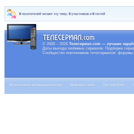
0
посетителей читают эту тему:
0
участников и
0
гостей
© 2000 – 2026
Телесериал.com — лучшие заруб
Даты выхода любимых сериалов.
Подборки сериа
Сообщество поклонников телесериалов: форумы, 
Использовать мобильную версию
Изменить стиль
Русский (RU)