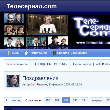
Телесериал.com
Вход
Регистрация
Правила_Сообщества
Телесериал.com
ЛЕГЕНДАРНЫЕ СЕРИАЛЫ
Санта-Барбара | Santa Barba
Поздравления
Автор
Clair
,
Вторник, 13 февраля 2007, 05:22:04
1
«назад
Страницы
250
251
252
253
254
вперед»
67