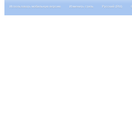
Использовать мобильную версию
Изменить стиль
Русский (RU)