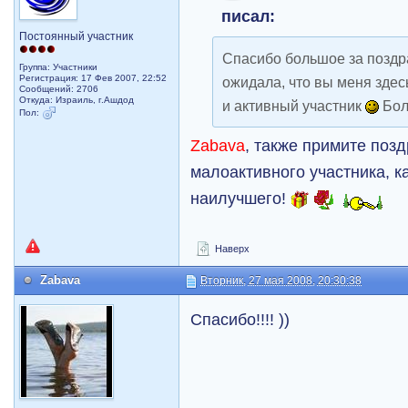
писал:
Постоянный участник
Спасибо большое за поздра
Группа: Участники
Регистрация: 17 Фев 2007, 22:52
ожидала, что вы меня здесь
Сообщений: 2706
Откуда: Израиль, г.Ашдод
и активный участник
Бол
Пол:
Zabava
, также примите позд
малоактивного участника, ка
наилучшего!
Наверх
Zabava
Вторник, 27 мая 2008, 20:30:38
Спасибо!!!! ))