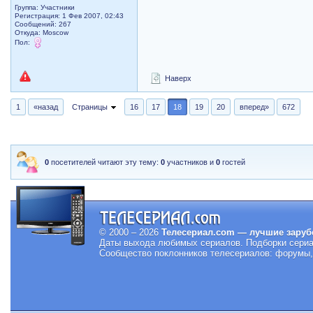
Группа: Участники
Регистрация: 1 Фев 2007, 02:43
Сообщений: 267
Откуда: Moscow
Пол:
Наверх
1
«назад
Страницы
16
17
18
19
20
вперед»
672
0
посетителей читают эту тему:
0
участников и
0
гостей
© 2000 – 2026
Телесериал.com — лучшие заруб
Даты выхода любимых сериалов.
Подборки сериа
Сообщество поклонников телесериалов: форумы, 