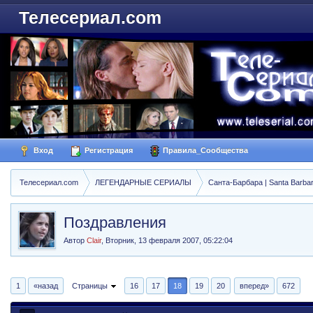
Телесериал.com
Вход
Регистрация
Правила_Сообщества
Телесериал.com
ЛЕГЕНДАРНЫЕ СЕРИАЛЫ
Санта-Барбара | Santa Barba
Поздравления
Автор
Clair
,
Вторник, 13 февраля 2007, 05:22:04
1
«назад
Страницы
16
17
18
19
20
вперед»
672