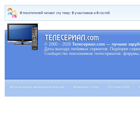
0
посетителей читают эту тему:
0
участников и
0
гостей
© 2000 – 2026
Телесериал.com — лучшие заруб
Даты выхода любимых сериалов.
Подборки сериа
Сообщество поклонников телесериалов: форумы, 
Использовать мобильную версию
Изменить стиль
Русский (RU)