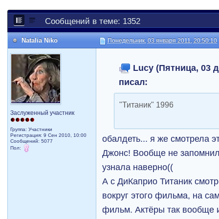
Сообщений в теме: 1352
Natalia Niko
Понедельник, 03 января 2011, 20:50:10
Lucy (Пятница, 03 д
писал:
"Титаник" 1996
Заслуженный участник
Группа: Участники
Регистрация: 9 Сен 2010, 10:00
обалдеть... я же смотрела э
Сообщений: 5077
Пол:
Джонс! Вообще не запомнил
узнала наверно((
А с ДиКаприо Титаник смот
вокруг этого фильма, на с
фильм. Актёры так вообще 