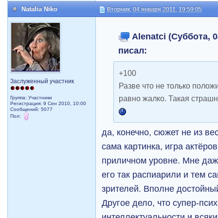
Natalia Niko
Вторник, 04 января 2011, 19:59:05
Alenatci (Суббота, 0
писал:
+100
Заслуженный участник
Разве что не только поло
равно жалко. Такая страшна
Группа: Участники
Регистрация: 9 Сен 2010, 10:00
Сообщений: 5077
Пол:
да, конечно, сюжет не из ве
сама картинка, игра актёров
приличном уровне. Мне даже
его так распиарили и тем с
зрителей. Вполне достойны
Другое дело, что супер-пси
интеллектуальности и всяки