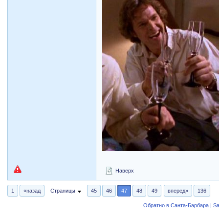
Наверх
1
«назад
Страницы
45
46
47
48
49
вперед»
136
Обратно в Санта-Барбара | Sa