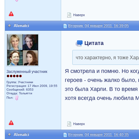
Наверх
Alenatci
Вторник, 04 января 2011, 16:39:05
Цитата
что характерно, я тоже Ха
Я смотрела и помню. Но ког
Заслуженный участник
героев - очень жалко было, 
Группа: Участники
Регистрация: 17 Июл 2009, 19:55
это была Харли. В то время
Сообщений: 6353
Откуда: Тольятти
хотя всегда очень любила 
Пол:
Наверх
Alenatci
Вторник, 04 января 2011, 16:40:35