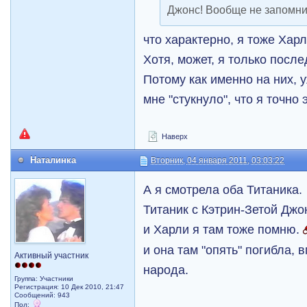
Джонс! Вообще не запомни
что характерно, я тоже Хар
Хотя, может, я только пос
Потому как именно на них, 
мне "стукнуло", что я точно
Наверх
Наталинка
Вторник, 04 января 2011, 03:03:22
А я смотрела оба Титаника.
Титаник с Кэтрин-Зетой Дж
и Харли я там тоже помню.
и она там "опять" погибла, 
Активный участник
народа.
Группа: Участники
Регистрация: 10 Дек 2010, 21:47
Сообщений: 943
Пол: