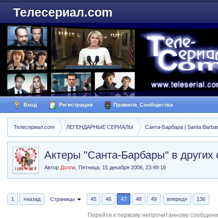
Телесериал.com
Вход
Регистрация
Правила_Сообщества
Телесериал.com
ЛЕГЕНДАРНЫЕ СЕРИАЛЫ
Санта-Барбара | Santa Barba
Актеры "Санта-Барбары" в других
Автор
Долли
,
Пятница, 15 декабря 2006, 23:49:18
1
«назад
Страницы
45
46
47
48
49
вперед»
136
Перейти к первому непрочитанному сообщен