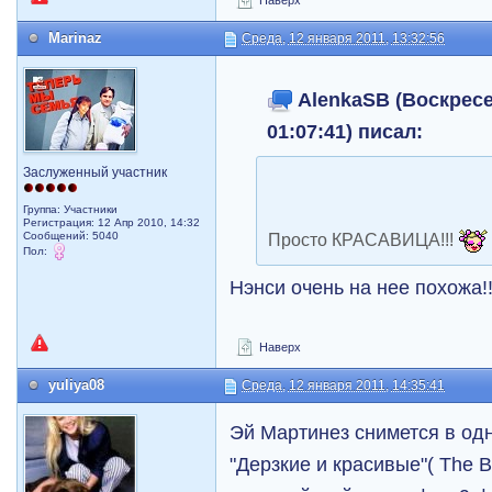
Наверх
Marinaz
Среда, 12 января 2011, 13:32:56
AlenkaSB (Воскресе
01:07:41) писал:
Заслуженный участник
Группа: Участники
Регистрация: 12 Апр 2010, 14:32
Сообщений: 5040
Просто КРАСАВИЦА!!!
Пол:
Нэнси очень на нее похожа!
Наверх
yuliya08
Среда, 12 января 2011, 14:35:41
Эй Мартинез снимется в од
"Дерзкие и красивые"( The Bo