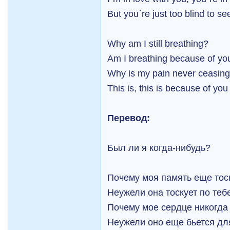
But you`re just too blind to se
Why am I still breathing?
Am I breathing because of yo
Why is my pain never ceasin
This is, this is because of you
Перевод:
Был ли я когда-нибудь?
Почему моя память еще тоск
Неужели она тоскует по теб
Почему мое сердце никогда
Неужели оно еще бьется дл