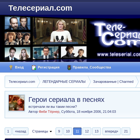
Телесериал.com
Вход
Регистрация
Правила_Сообщества
Телесериал.com
ЛЕГЕНДАРНЫЕ СЕРИАЛЫ
Зачарованные | Charmed
Герои сериала в песнях
встречали ли вы такии песни?
Автор
Фиби Тёрнер
,
Суббота, 18 ноября 2006, 21:04:03
1
«назад
Страницы
9
10
11
12
13
вперед»
21