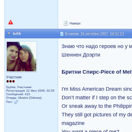
Наверх
tolik
Вторник, 16 октября 2007, 16:52:13
Знаю что надо героев но у 
Шеннен Доэрти
Бритни Спирс-Piece of MeI
Участник
Группа: Участники
I'm Miss American Dream sinc
Регистрация: 21 Июн 2006, 02:05
Сообщений: 410
Don’t matter if I step on the s
Откуда: Ukraine [Odessa]
Пол:
Or sneak away to the Philippi
They still got pictures of my d
magazine
You want a piece of me?