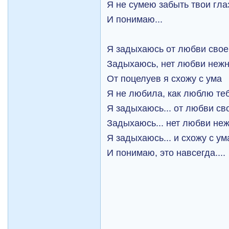
Я не сумею забыть твои гла
И понимаю...
Я задыхаюсь от любви свое
Задыхаюсь, нет любви неж
От поцелуев я схожу с ума
Я не любила, как люблю те
Я задыхаюсь... от любви св
Задыхаюсь... нет любви не
Я задыхаюсь... и схожу с ум
И понимаю, это навсегда....