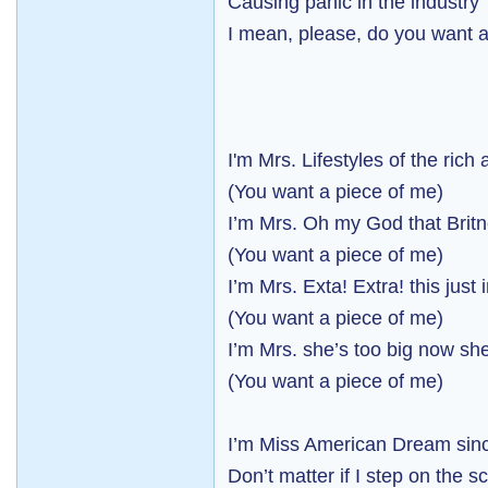
Causing panic in the industry
I mean, please, do you want 
I'm Mrs. Lifestyles of the ric
(You want a piece of me)
I’m Mrs. Oh my God that Brit
(You want a piece of me)
I’m Mrs. Exta! Extra! this just 
(You want a piece of me)
I’m Mrs. she’s too big now she
(You want a piece of me)
I’m Miss American Dream sin
Don’t matter if I step on the s