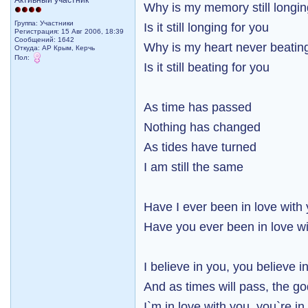
Активный участник
Why is my memory still longi
Группа: Участники
Is it still longing for you
Регистрация: 15 Авг 2006, 18:39
Сообщений: 1642
Why is my heart never beatin
Откуда: АР Крым, Керчь
Пол:
Is it still beating for you
As time has passed
Nothing has changed
As tides have turned
I am still the same
Have I ever been in love with
Have you ever been in love w
I believe in you, you believe 
And as times will pass, the g
I`m in love with you, you`re i