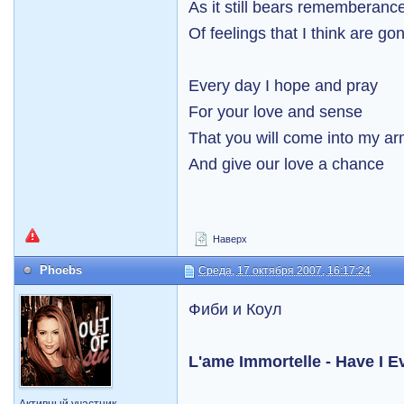
As it still bears rememberanc
Of feelings that I think are go
Every day I hope and pray
For your love and sense
That you will come into my a
And give our love a chance
Наверх
Phoebs
Среда, 17 октября 2007, 16:17:24
Фиби и Коул
L'ame Immortelle - Have I E