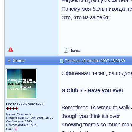
Неужели я дышу из-за тебя
Почему моя боль никогда не
Это, это из-за тебя!
Наверх
Хэппи
Пятница, 19 октября 2007, 13:25:30
Офигенная песня, оч подхо
S Club 7 - Have you ever
Постоянный участник
Sometimes it's wrong to walk
Группа: Участники
though you think it's over
Регистрация: 14 Окт 2005, 15:22
Сообщений: 3263
Knowing there's so much mor
Откуда: Латвия, Рига
Пол: