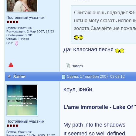
Считаю очень подходит Фби
Постоянный участник
нет.но могу сказать исполн
золота.Скачайте .не пожал
Группа: Участники
Регистрация: 2 Мар 2007, 17:53
Сообщений: 2781
Откуда: Реутов
Пол:
Да! Классная песня
Наверх
Хэппи
Среда, 17 октября 2007, 03:08:12
Коул, Фиби.
L'ame Immortelle - Lake Of 
Постоянный участник
My path into the shadows
Группа: Участники
It seemed so well defined
Регистрация: 14 Окт 2005, 15:22