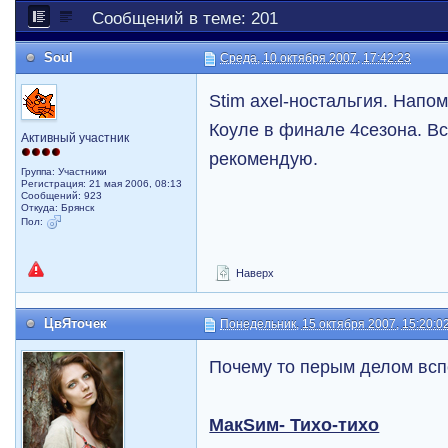
Сообщений в теме: 201
Soul
Среда, 10 октября 2007, 17:42:23
Stim axel-ностальгия. Напо
Коуле в финале 4сезона. В
Активный участник
рекомендую.
Группа: Участники
Регистрация: 21 мая 2006, 08:13
Сообщений: 923
Откуда: Брянск
Пол:
Наверх
ЦвЯточек
Понедельник, 15 октября 2007, 15:20:0
Почему то перым делом всп
МакSим- Тихо-тихо