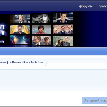
форумы
учас
форумы
учас
ита | La Femme Nikita - Fanfictions
Авторизуйтесь 