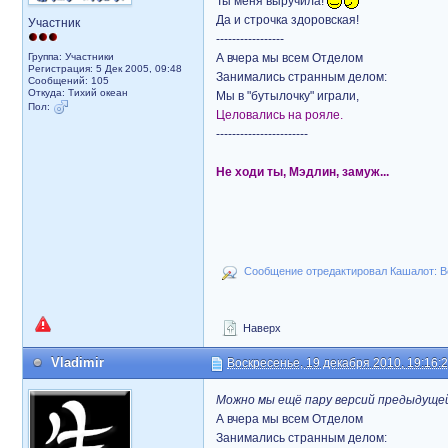
Ты меня выручила!
Да и строчка здоровская!
Участник
-----------------
Группа: Участники
А вчера мы всем Отделом
Регистрация: 5 Дек 2005, 09:48
Занимались странным делом:
Сообщений: 105
Откуда: Тихий океан
Мы в "бутылочку" играли,
Пол:
Целовались на рояле.
-----------------------
Не ходи ты, Мэдлин, замуж...
Сообщение отредактировал Кашалот: Во
Наверх
Vladimir
Воскресенье, 19 декабря 2010, 19:16:
Можно мы ещё пару версий предыдуще
А вчера мы всем Отделом
Занимались странным делом: