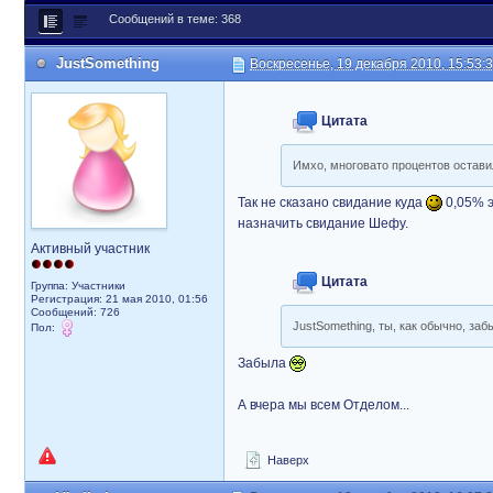
Сообщений в теме: 368
JustSomething
Воскресенье, 19 декабря 2010, 15:53:
Цитата
Имхо, многовато процентов оставил
Так не сказано свидание куда
0,05% э
назначить свидание Шефу.
Активный участник
Цитата
Группа: Участники
Регистрация: 21 мая 2010, 01:56
Сообщений: 726
JustSomething, ты, как обычно, з
Пол:
Забыла
А вчера мы всем Отделом...
Наверх