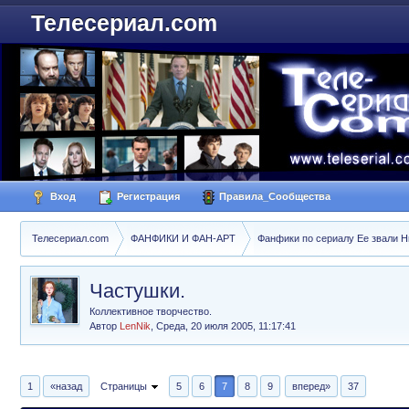
Телесериал.com
Вход
Регистрация
Правила_Сообщества
Телесериал.com
ФАНФИКИ И ФАН-АРТ
Фанфики по сериалу Ее звали Ник
Частушки.
Коллективное творчество.
Автор
LenNik
,
Среда, 20 июля 2005, 11:17:41
1
«назад
Страницы
5
6
7
8
9
вперед»
37