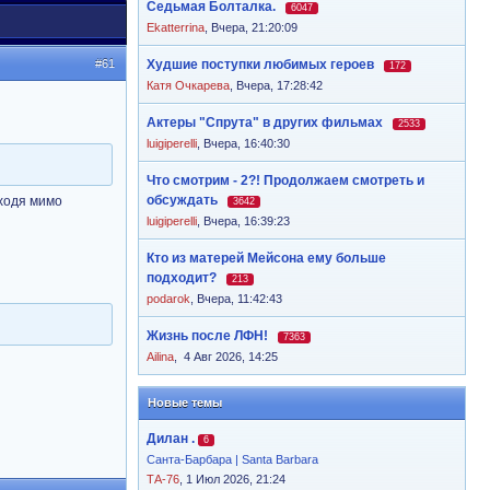
Седьмая Болталка.
6047
Ekatterrina
,
Вчера, 21:20:09
#61
Худшие поступки любимых героев
172
Катя Очкарева
,
Вчера, 17:28:42
Актеры "Спрута" в других фильмах
2533
luigiperelli
,
Вчера, 16:40:30
Что смотрим - 2?! Продолжаем смотреть и
обсуждать
оходя мимо
3642
luigiperelli
,
Вчера, 16:39:23
Кто из матерей Мейсона ему больше
подходит?
213
podarok
,
Вчера, 11:42:43
Жизнь после ЛФН!
7363
Ailina
,
4 Авг 2026, 14:25
Новые темы
Дилан .
6
Санта-Барбара | Santa Barbara
ТА-76
, 1 Июл 2026, 21:24