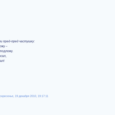
и пред-пред частушку:
ожу –
 подложу.
сал,
ал!
скресенье, 19 декабря 2010, 19:17:11