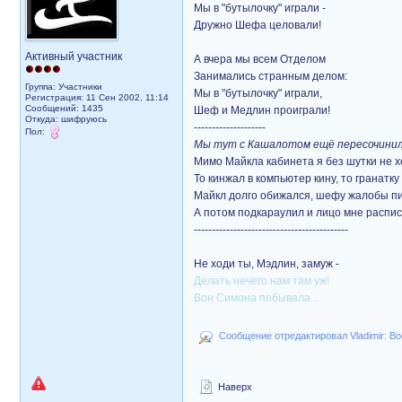
Мы в "бутылочку" играли -
Дружно Шефа целовали!
Активный участник
А вчера мы всем Отделом
Занимались странным делом:
Группа: Участники
Мы в "бутылочку" играли,
Регистрация: 11 Сен 2002, 11:14
Сообщений: 1435
Шеф и Медлин проиграли!
Откуда: шифруюсь
--------------------
Пол:
Мы тут с Кашалотом ещё пересочинил
Мимо Майкла кабинета я без шутки не х
То кинжал в компьютер кину, то гранатку
Майкл долго обижался, шефу жалобы пи
А потом подкараулил и лицо мне распис
-------------------------------------------
Не ходи ты, Мэдлин, замуж -
Делать нечего нам там уж!
Вон Симона побывала...
Сообщение отредактировал Vladimir: Во
Наверх