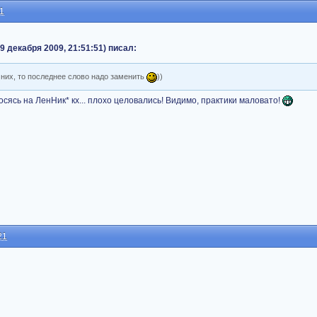
11
9 декабря 2009, 21:51:51) писал:
 них, то последнее слово надо заменить
))
о косясь на ЛенНик* кх... плохо целовались! Видимо, практики маловато!
21