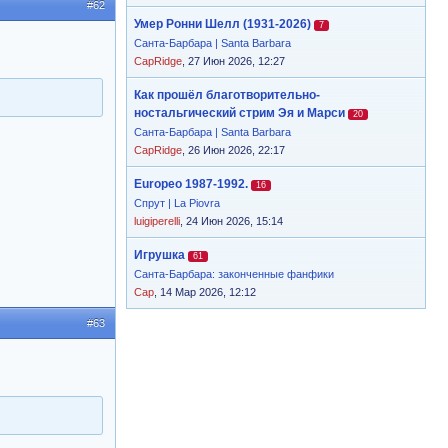
#62
Умер Ронни Шелл (1931-2026)
7
Санта-Барбара | Santa Barbara
CapRidge
, 27 Июн 2026, 12:27
Как прошёл благотворительно-
ностальгический стрим Эя и Марси
20
Санта-Барбара | Santa Barbara
CapRidge
, 26 Июн 2026, 22:17
Europeo 1987-1992.
16
Спрут | La Piovra
luigiperelli
, 24 Июн 2026, 15:14
Игрушка
61
Санта-Барбара: законченные фанфики
Cap
, 14 Мар 2026, 12:12
#63