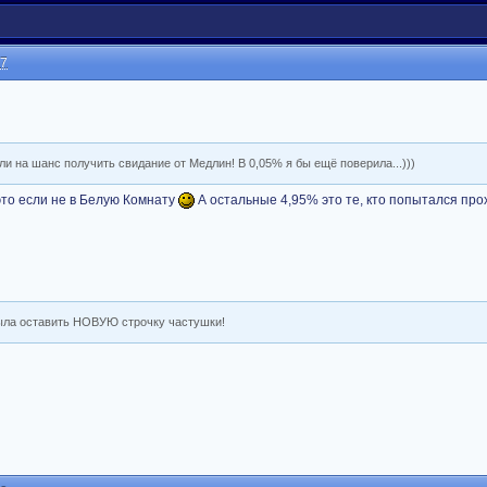
37
и на шанс получить свидание от Медлин! В 0,05% я бы ещё поверила...)))
то если не в Белую Комнату
А остальные 4,95% это те, кто попытался пр
абыла оставить НОВУЮ строчку частушки!