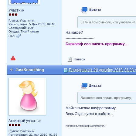
Цитата
Участник
Группа: Участники
Если в том смысле, что указало на
Регистрация: 5 Дек 2005, 09:48
Сообщений: 105
Откуда: Тихий океан
На какое?
Пол:
-----------------------
Биркофф сел писать программу...
Наверх
JustSomething
Понедельник, 20 декабря 2010, 01:23:
Цитата
Биркофф сел писать программу,
Майкл выслал шифрограмму,
Весь Отдел увяз в работе...
Активный участник
Интересно, такая рифма считается?
Группа: Участники
Регистрация: 21 мая 2010, 01:56