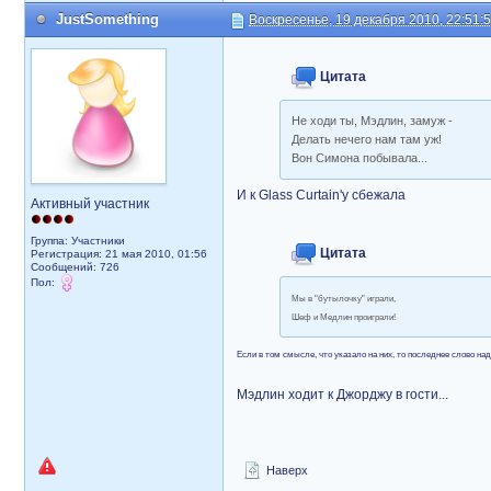
JustSomething
Воскресенье, 19 декабря 2010, 22:51:
Цитата
Не ходи ты, Мэдлин, замуж -
Делать нечего нам там уж!
Вон Симона побывала...
И к Glass Curtain'у сбежала
Активный участник
Группа: Участники
Цитата
Регистрация: 21 мая 2010, 01:56
Сообщений: 726
Пол:
Мы в "бутылочку" играли,
Шеф и Медлин проиграли!
Если в том смысле, что указало на них, то последнее слово на
Мэдлин ходит к Джорджу в гости...
Наверх