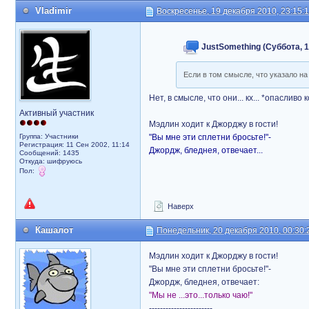
Vladimir
Воскресенье, 19 декабря 2010, 23:15:
JustSomething (Суббота, 1
Если в том смысле, что указало на
Нет, в смысле, что они... кх... *опаслив
Активный участник
Мэдлин ходит к Джорджу в гости!
Группа: Участники
"Вы мне эти сплетни бросьте!"-
Регистрация: 11 Сен 2002, 11:14
Джордж, бледнея, отвечает...
Сообщений: 1435
Откуда: шифруюсь
Пол:
Наверх
Кашалот
Понедельник, 20 декабря 2010, 00:30:
Мэдлин ходит к Джорджу в гости!
"Вы мне эти сплетни бросьте!"-
Джордж, бледнея, отвечает:
"Мы не ...это...только чаю!"
-----------------------