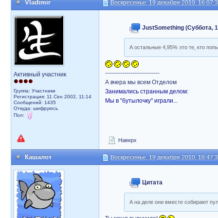
Vladimir
Воскресенье, 19 декабря 2010, 16:07:
JustSomething (Суббота, 1
А остальные 4,95% это те, кто по
----------------------------
Активный участник
А вчера мы всем Отделом
Группа: Участники
Занимались странным делом:
Регистрация: 11 Сен 2002, 11:14
Мы в "бутылочку" играли...
Сообщений: 1435
Откуда: шифруюсь
Пол:
Наверх
Кашалот
Воскресенье, 19 декабря 2010, 18:47:
Цитата
А на деле они вместе собирают пу