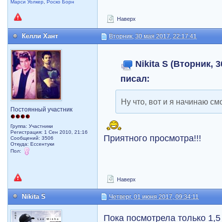
Марси Уолкер
,
Роско Борн
Наверх
Келли Хант
Вторник, 30 мая 2017, 22:17:41
Nikita S (Вторник, 3
писал:
Ну что, вот и я начинаю смо
Постоянный участник
Группа: Участники
Регистрация: 1 Сен 2010, 21:16
Приятного просмотра!!!
Сообщений: 3506
Откуда: Ессентуки
Пол:
Наверх
Nikita S
Четверг, 01 июня 2017, 09:34:11
Пока посмотрела только 1,5