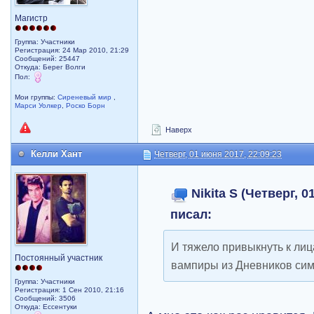
Магистр
Группа: Участники
Регистрация: 24 Мар 2010, 21:29
Сообщений: 25447
Откуда: Берег Волги
Пол:
Мои группы:
Сиреневый мир
,
Марси Уолкер
,
Роско Борн
Наверх
Келли Хант
Четверг, 01 июня 2017, 22:09:23
Nikita S (Четверг, 0
писал:
И тяжело привыкнуть к ли
Постоянный участник
вампиры из Дневников сим
Группа: Участники
Регистрация: 1 Сен 2010, 21:16
Сообщений: 3506
Откуда: Ессентуки