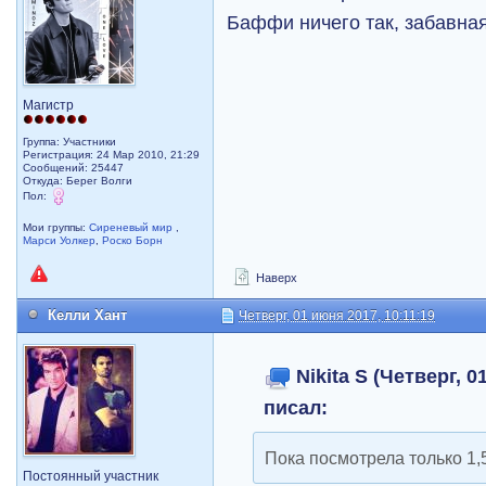
Баффи ничего так, забавная
Магистр
Группа: Участники
Регистрация: 24 Мар 2010, 21:29
Сообщений: 25447
Откуда: Берег Волги
Пол:
Мои группы:
Сиреневый мир
,
Марси Уолкер
,
Роско Борн
Наверх
Келли Хант
Четверг, 01 июня 2017, 10:11:19
Nikita S (Четверг, 0
писал:
Пока посмотрела только 1,
Постоянный участник