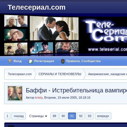
Телесериал.com
Вход
Регистрация
Правила_Сообщества
Телесериал.com
СЕРИАЛЫ И ТЕЛЕНОВЕЛЛЫ
Американские, канадские 
Баффи - Истребительница вампиров 
Автор
kristy
,
Вторник, 19 июля 2005, 18:18:16
1
«назад
Страницы
89
90
91
92
93
вперед»