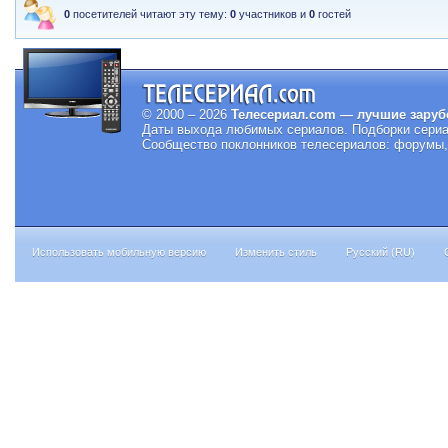
0
посетителей читают эту тему:
0
участников и
0
гостей
© 2000 – 2026
Телесериал.com — лучшие заруб
Даты выхода любимых сериалов.
Подборки сериа
Сообщество поклонников телесериалов: форумы, 
Использовать мобильную версию
Изменить стиль
Русский (RU)