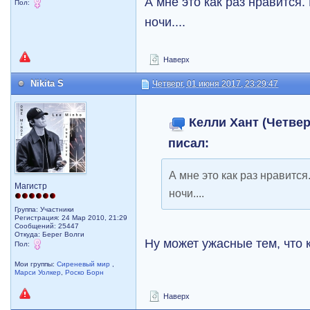
А мне это как раз нравится
Пол:
ночи....
Наверх
Nikita S
Четверг, 01 июня 2017, 23:29:47
Келли Хант (Четверг
писал:
А мне это как раз нравитс
Магистр
ночи....
Группа: Участники
Регистрация: 24 Мар 2010, 21:29
Сообщений: 25447
Откуда: Берег Волги
Ну может ужасные тем, что 
Пол:
Мои группы:
Сиреневый мир
,
Марси Уолкер
,
Роско Борн
Наверх