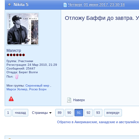
Nikita S
Четверг, 01 июня 2017, 23:30:18
Отложу Баффи до завтра. Уже
Магистр
Группа: Участники
Регистрация: 24 Мар 2010, 21:29
Сообщений: 25447
Откуда: Берег Волги
Пол:
Мои группы:
Сиреневый мир
,
Марси Уолкер
,
Роско Борн
Наверх
1
«назад
Страницы
89
90
91
92
93
вперед»
Обратно в Американские, канадские и австралийс