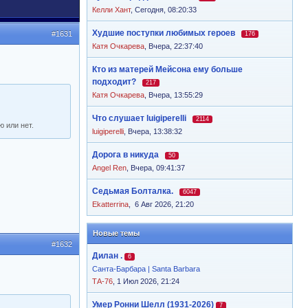
Келли Хант
,
Сегодня, 08:20:33
Худшие поступки любимых героев
#1631
176
Катя Очкарева
,
Вчера, 22:37:40
Кто из матерей Мейсона ему больше
подходит?
217
Катя Очкарева
,
Вчера, 13:55:29
Что слушает luigiperelli
2114
ю или нет.
luigiperelli
,
Вчера, 13:38:32
Дорога в никуда
50
Angel Ren
,
Вчера, 09:41:37
Седьмая Болталка.
6047
Ekatterrina
,
6 Авг 2026, 21:20
Новые темы
#1632
Дилан .
6
Санта-Барбара | Santa Barbara
ТА-76
, 1 Июл 2026, 21:24
Умер Ронни Шелл (1931-2026)
7