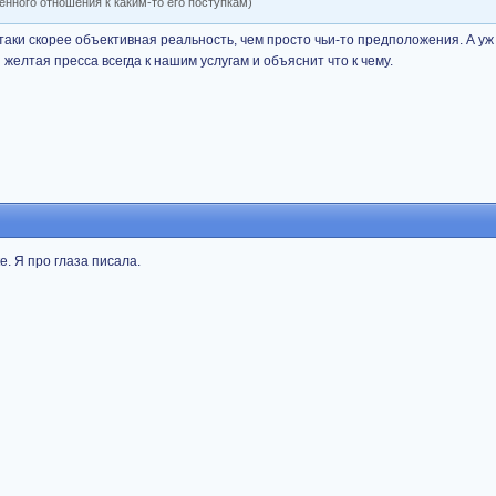
енного отношения к каким-то его поступкам)
е-таки скорее объективная реальность, чем просто чьи-то предположения. А уж 
 желтая пресса всегда к нашим услугам и объяснит что к чему.
е. Я про глаза писала.