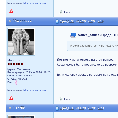
Мои группы:
Мейсонская ложа
Наверх
Vикторина
Среда, 31 мая 2017, 20:37:14
Алиса_Алиса (Среда, 31 м
А если раскаиваться уже поздно? И
Вот нет у меня ответа на этот вопрос.
Магистр
Когда может быть поздно, когда вовремя.
Группа: Участники
Регистрация: 26 Июл 2016, 18:23
Если человек умер, с которым ты плохо 
Сообщений: 17484
Откуда: Москва
Пол:
Мои группы:
Мейсонская ложа
Наверх
LenNik
Среда, 31 мая 2017, 20:37:20