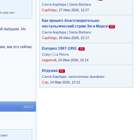
Санта-Барбара | Santa Barbara
CapRidge
, 27 Июн 2026, 12:27
ю или нет.
Как прошёл благотворительно-
ностальгический стрим Эя и Марси
20
ой бабушке. Но
Санта-Барбара | Santa Barbara
CapRidge
, 26 Июн 2026, 22:17
ию, как это сейчас
Europeo 1987-1992.
16
Спрут | La Piovra
luigiperelli
, 24 Июн 2026, 15:14
Игрушка
61
Санта-Барбара: законченные фанфики
Cap
, 14 Мар 2026, 12:12
#1633
может