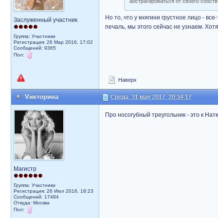
абстрагироваться от своего собств
Но то, что у княгини грустное лицо - вс
Заслуженный участник
печаль, мы этого сейчас не узнаем. Хотя
Группа: Участники
Регистрация: 26 Мар 2016, 17:02
Сообщений: 9365
Пол:
Наверх
Vикторина
Среда, 31 мая 2017, 20:34:17
Про носогубный треугольник - это к Натк
Магистр
Группа: Участники
Регистрация: 26 Июл 2016, 18:23
Сообщений: 17484
Откуда: Москва
Пол: