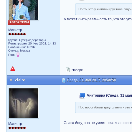
Но то, что у княгини грустное лицо
А может быть реальность то, что это ук
АВТОР ТЕМЫ
Магистр
Группа: Супермодераторы
Регистрация: 20 Фев 2002, 14:33
Сообщений: 40232
Откуда: Москва
Пол:
Наверх
claire
Среда, 31 мая 2017, 20:48:58
Vикторина (Среда, 31 мая 
Про носогубный треугольник - это к
Слава богу, она не умеет печально шеве
Магистр