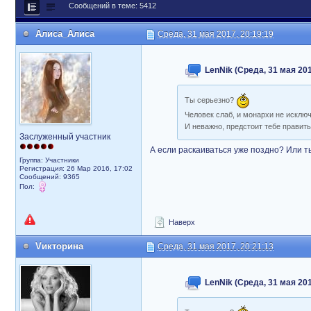
Сообщений в теме: 5412
Алиса_Алиса
Среда, 31 мая 2017, 20:19:19
LenNik (Среда, 31 мая 201
Ты серьезно?
Человек слаб, и монархи не исклю
И неважно, предстоит тебе править 
Заслуженный участник
А если раскаиваться уже поздно? Или ты
Группа: Участники
Регистрация: 26 Мар 2016, 17:02
Сообщений: 9365
Пол:
Наверх
Vикторина
Среда, 31 мая 2017, 20:21:13
LenNik (Среда, 31 мая 201