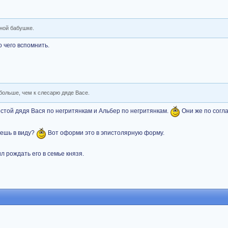
рной бабушке.
 чего вспомнить.
больше, чем к слесарю дяде Васе.
стой дядя Вася по негритянкам и Альбер по негритянкам.
Они же по согл
еешь в виду?
Вот оформи это в эпистолярную форму.
ил рождать его в семье князя.