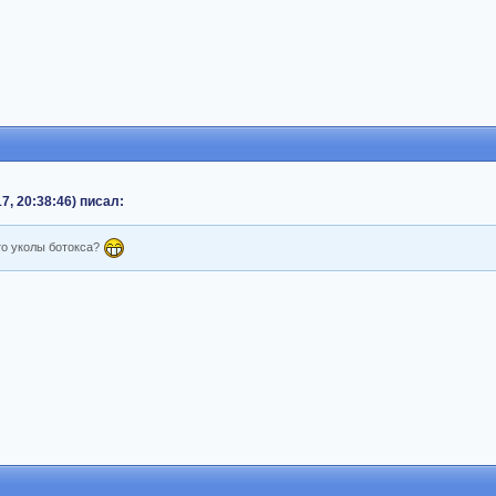
7, 20:38:46) писал:
то уколы ботокса?