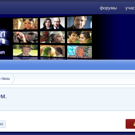
форумы
учас
форумы
учас
 Nikita
ем.
42