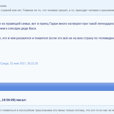
чение.
страной или нет. Главное не то, что человек грешит, а то, приходит человек к раскаяни
е из правящей семьи, вот и принц Гарри много натворил при такой легендарн
чем к слесарю дяде Васе.
, кто в чем раскаялся и покаялся (если это всё не на всю страну по телевиден
Среда, 31 мая 2017, 20:22:20
, 19:56:09) писал:
т появиться в носогубном треугольнике его жены только потому, что кто-то из нас не 