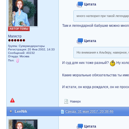
Цитата
много натворил при такой легенда
Там и легендарной бабушке можно много
АВТОР ТЕМЫ
Магистр
Цитата
Группа: Супермодераторы
Регистрация: 20 Фев 2002, 14:33
Но внимания к Альберу, наверное, 
Сообщений: 40232
Откуда: Москва
Пол:
И суд для них тоже разный?
Ну холо
Какие моральные обязательства ты им
И кстати, он когда рождался, он не прос
Наверх
LenNik
Среда, 31 мая 2017, 20:38:46
Цитата