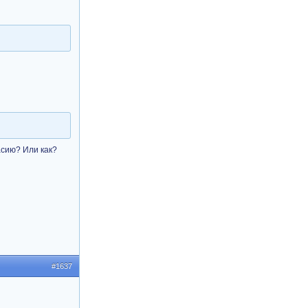
асию? Или как?
#1637