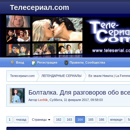
Телесериал.com
Вход
Регистрация
Правила_Сообщества
Телесериал.com
ЛЕГЕНДАРНЫЕ СЕРИАЛЫ
Ее звали Никита | La Femme
Болталка. Для разговоров обо вс
Автор
LenNik
,
Суббота, 11 февраля 2017, 09:58:03
1
«назад
Страницы
162
163
164
165
166
вперед»
5