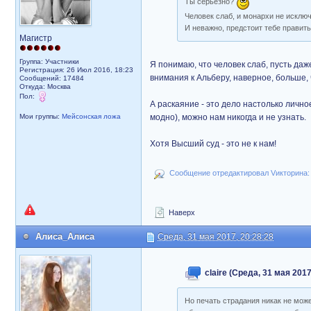
Ты серьезно?
Человек слаб, и монархи не исклю
И неважно, предстоит тебе править 
Магистр
Группа: Участники
Я понимаю, что человек слаб, пусть даж
Регистрация: 26 Июл 2016, 18:23
внимания к Альберу, наверное, больше, 
Сообщений: 17484
Откуда: Москва
Пол:
А раскаяние - это дело настолько личное
Мои группы:
Мейсонская ложа
модно), можно нам никогда и не узнать.
Хотя Высший суд - это не к нам!
Сообщение отредактировал Vикторина: 
Наверх
Алиса_Алиса
Среда, 31 мая 2017, 20:28:28
claire (Среда, 31 мая 2017
Но печать страдания никак не може