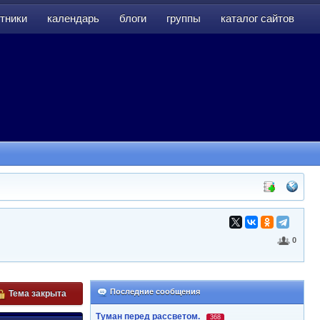
тники
календарь
блоги
группы
каталог сайтов
тники
календарь
блоги
группы
каталог сайтов
0
Последние сообщения
Тема закрыта
Туман перед рассветом.
368