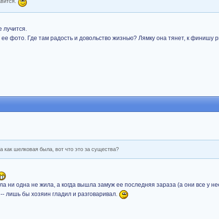
авится.
е лучится.
ее фото. Где там радость и довольство жизнью? Лямку она тянет, к финишу р
на как шелковая была, вот что это за существа?
ла ни одна не жила, а когда вышла замуж ее последняя зараза (а они все у не
-- лишь бы хозяин гладил и разговаривал.