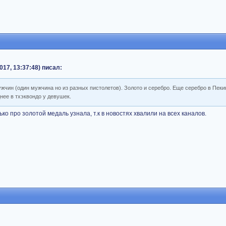
017, 13:37:48) писал:
ужчин (один мужчина но из разных пистолетов). Золото и серебро. Еще серебро в Пеки
нее в тхэквондо у девушек.
ко про золотой медаль узнала, т.к в новостях хвалили на всех каналов.