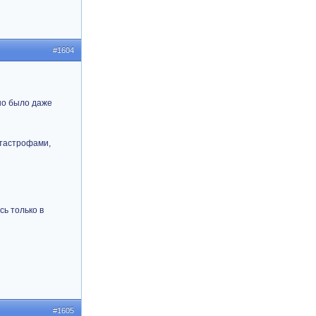
#1604
шно было даже
атастрофами,
сь только в
#1605