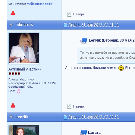
Мои группы:
Мейсонская ложа
Наверх
nikita-rus
Среда, 31 мая 2017, 04:21:42
LenNik (Вторник, 30 мая 2
Точно в стрельбе из пистолета у м
атлетике у мужчин и серебро в Сид
Лен, ты знаешь больше чем я.
Я толь
Активный участник
Группа: Участники
Регистрация: 9 Июл 2009, 11:24
Сообщений: 981
Пол:
Наверх
LenNik
Среда, 31 мая 2017, 07:28:52
Цитата