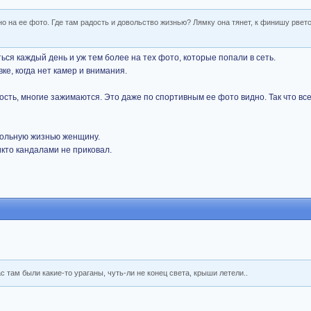
о на ее фото. Где там радость и довольство жизнью? Лямку она тянет, к финишу рвет
ься каждый день и уж тем более на тех фото, которые попали в сеть.
е, когда нет камер и внимания.
сть, многие зажимаются. Это даже по спортивным ее фото видно. Так что вс
вольную жизнью женщину.
икто кандалами не приковал.
ас там были какие-то ураганы, чуть-ли не конец света, крыши летели..