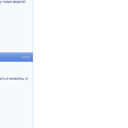
чу такую видела!
#1607
ать и началось, я