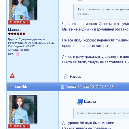
Посмотри внимательно и отстранен
все-таки.
АВТОР ТЕМЫ
Человек не лампочка. Он не может лучит
Мы же не видим их в домашней обстановк
Магистр
Группа: Супермодераторы
Не все люди хорошо переносят публично
Регистрация: 20 Фев 2002, 14:33
просто неприязнью камеры.
Сообщений: 40232
Откуда: Москва
Пол:
Лично я вижу красивую, удачливую и до
Никто ее лямку тянуть не заставляет. Н
Наверх
LenNik
Среда, 31 мая 2017, 07:30:53
Цитата
У нас в новостях показали, что у в
Да, ураган 98 года был сильнее.
АВТОР ТЕМЫ
Стихия, ничего не поделаешь.