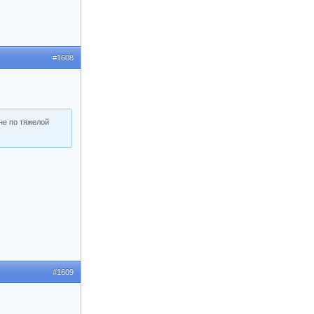
#1608
не по тяжелой
#1609