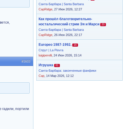
Санта-Барбара | Santa Barbara
CapRidge
, 27 Июн 2026, 12:27
Как прошёл благотворительно-
вется,
ностальгический стрим Эя и Марси
20
Санта-Барбара | Santa Barbara
CapRidge
, 26 Июн 2026, 22:17
Europeo 1987-1992.
16
Спрут | La Piovra
luigiperelli
, 24 Июн 2026, 15:14
#1603
Игрушка
61
Санта-Барбара: законченные фанфики
Cap
, 14 Мар 2026, 12:12
е гадили, портили