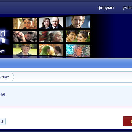
форумы
учас
форумы
учас
 Nikita
ем.
42