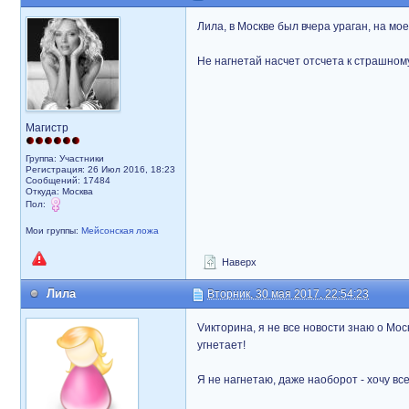
Лила, в Москве был вчера ураган, на мо
Не нагнетай насчет отсчета к страшному
Магистр
Группа: Участники
Регистрация: 26 Июл 2016, 18:23
Сообщений: 17484
Откуда: Москва
Пол:
Мои группы:
Мейсонская ложа
Наверх
Лила
Вторник, 30 мая 2017, 22:54:23
Vикторина, я не все новости знаю о Моск
угнетает!
Я не нагнетаю, даже наоборот - хочу вс