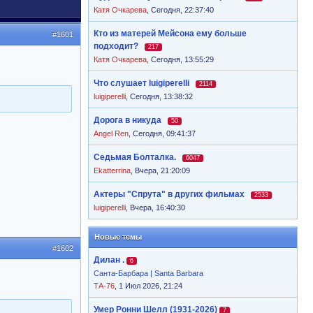
Катя Очкарева
,
Сегодня, 22:37:40
Кто из матерей Мейсона ему больше
#1601
подходит?
217
Катя Очкарева
,
Сегодня, 13:55:29
Что слушает luigiperelli
2114
luigiperelli
,
Сегодня, 13:38:32
Дорога в никуда
50
Angel Ren
,
Сегодня, 09:41:37
Седьмая Болталка.
6047
Ekatterrina
,
Вчера, 21:20:09
Актеры "Спрута" в других фильмах
2533
luigiperelli
,
Вчера, 16:40:30
Новые темы
#1602
Дилан .
6
Санта-Барбара | Santa Barbara
ТА-76
, 1 Июл 2026, 21:24
Умер Ронни Шелл (1931-2026)
7