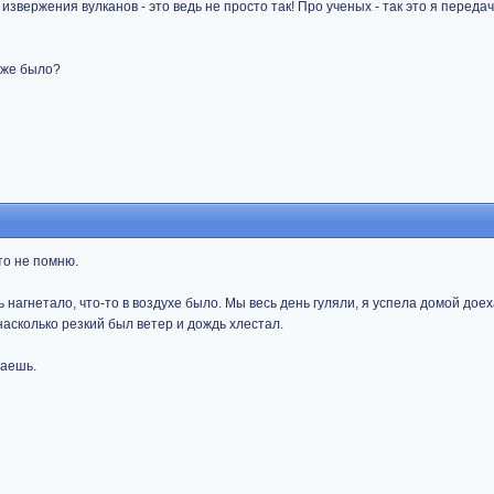
извержения вулканов - это ведь не просто так! Про ученых - так это я переда
хуже было?
то не помню.
ь нагнетало, что-то в воздухе было. Мы весь день гуляли, я успела домой доех
 насколько резкий был ветер и дождь хлестал.
даешь.