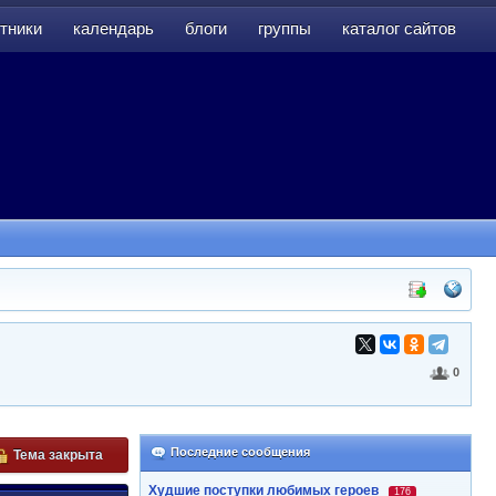
тники
календарь
блоги
группы
каталог сайтов
тники
календарь
блоги
группы
каталог сайтов
0
Последние сообщения
Тема закрыта
Худшие поступки любимых героев
176