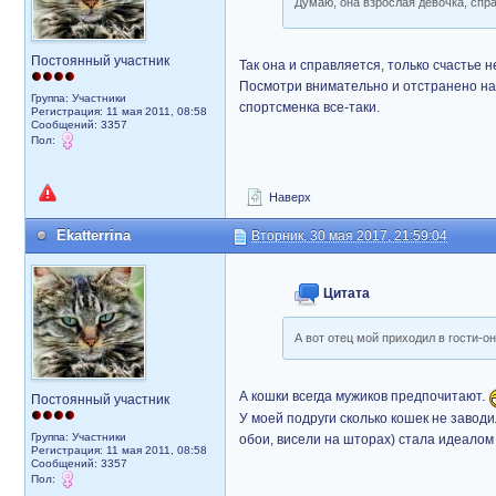
Думаю, она взрослая девочка, спр
Постоянный участник
Так она и справляется, только счастье н
Посмотри внимательно и отстранено на 
Группа: Участники
спортсменка все-таки.
Регистрация: 11 мая 2011, 08:58
Сообщений: 3357
Пол:
Наверх
Ekatterrina
Вторник, 30 мая 2017, 21:59:04
Цитата
А вот отец мой приходил в гости-о
А кошки всегда мужиков предпочитают.
Постоянный участник
У моей подруги сколько кошек не заводи
Группа: Участники
обои, висели на шторах) стала идеалом 
Регистрация: 11 мая 2011, 08:58
Сообщений: 3357
Пол: