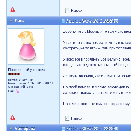
Наверх
Лила
Вторник, 30 мая 2017, 22:26:55
Девочки, кто с Москвы, что там у вас пр
У нас в новостях показали, что у вас та
смотреть, не то что-бы там присутствов
У всех все в порядке? Все целы? Я все
всегда нужно держаться вместе! Ни одна
Постоянный участник
А я ведь говорила, что с климатом проис
Группа: Участники
Регистрация: 1 Окт 2016, 09:41
Сообщений: 2446
На моей памяти, в Москве такого давно 
Пол:
далеких странах, и по-телевизору в фил
Начался отщет... к чему-то... страшному.
Наверх
Vикторина
Вторник, 30 мая 2017, 22:35:49