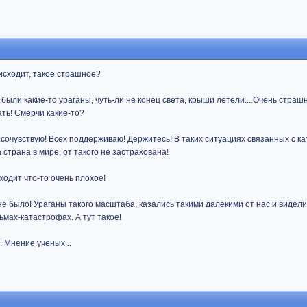
оисходит, такое страшное?
м были какие-то ураганы, чуть-ли не конец света, крыши летели... Очень стра
ать! Смерчи какие-то?
м сочувствую! Всех поддерживаю! Держитесь! В таких ситуациях связанных с к
 страна в мире, от такого не застрахована!
ходит что-то очень плохое!
не было! Ураганы такого масштаба, казались такими далекими от нас и видели
ьмах-катастрофах. А тут такое!
.. Мнение ученых...