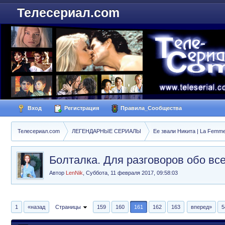
Телесериал.com
Вход
Регистрация
Правила_Сообщества
Телесериал.com
ЛЕГЕНДАРНЫЕ СЕРИАЛЫ
Ее звали Никита | La Femme
Болталка. Для разговоров обо вс
Автор
LenNik
,
Суббота, 11 февраля 2017, 09:58:03
1
«назад
Страницы
159
160
161
162
163
вперед»
5