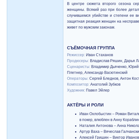
В центре сюжета второго сезона се
женщины. Всякий раз при более детал
случившемся убийстве и степени ее ви
защитная реакция женщин на несправе
живет по мужским законам.
СЪЁМОЧНАЯ ГРУППА
Режиссер:
Иван Стаханов
Продюсеры:
Владислав Ряшин, Дарья Л
Сценаристы:
Владимир Дьяченко, Юрий 
Плетнер, Александр Васютинский
Операторы:
Сергей Бледнов, Антон Ко
Композитор:
Анатолий Зубков
Художник:
Павел Эйлер
АКТЁРЫ И РОЛИ
Иван Охлобыстин – Роман Виталь
в покер, влюблен в Анну Корабли
Наталия Антонова – Анна Никола
Артур Ваха – Вячеслав Галчански
Алексей Гришин – Виктор Иванов