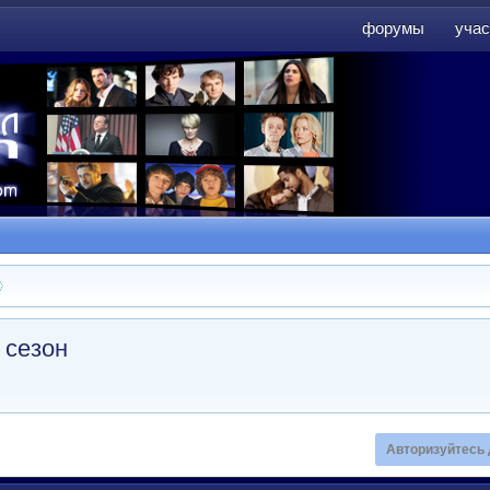
форумы
учас
форумы
учас
 сезон
Авторизуйтесь 