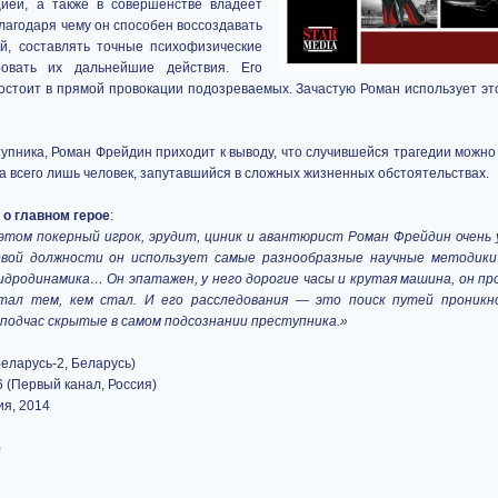
ией, а также в совершенстве владеет
агодаря чему он способен воссоздавать
й, составлять точные психофизические
ровать их дальнейшие действия. Его
остоит в прямой провокации подозреваемых. Зачастую Роман использует эт
упника, Роман Фрейдин приходит к выводу, что случившейся трагедии можно
 а всего лишь человек, запутавшийся в сложных жизненных обстоятельствах.
о главном герое
:
 этом покерный игрок, эрудит, циник и авантюрист Роман Фрейдин очень
новой должности он использует самые разнообразные научные методик
идродинамика… Он эпатажен, у него дорогие часы и крутая машина, он про
тал тем, кем стал. И его расследования — это поиск путей проникн
 подчас скрытые в самом подсознании преступника.»
Беларусь-2, Беларусь)
 (Первый канал, Россия)
ия, 2014
)