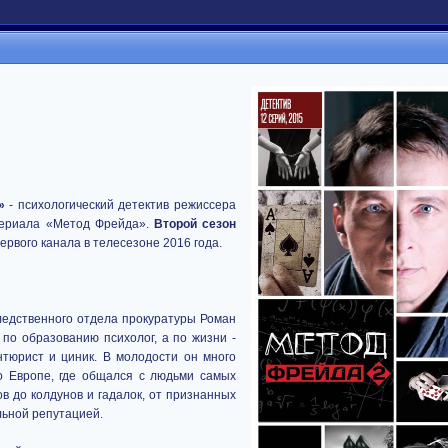
»
- психологический детектив режиссера
сериала «Метод Фрейда».
Второй сезон
ервого канала в телесезоне 2016 года.
следственного отдела прокуратуры Роман
по образованию психолог, а по жизни -
нтюрист и циник. В молодости он много
по Европе, где общался с людьми самых
в до колдунов и гадалок, от признанных
льной репутацией.