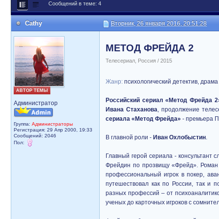
Сообщений в теме: 4
Cathy
Вторник, 26 января 2016, 20:51:28
МЕТОД ФРЕЙДА 2
Телесериал, Россия / 2015
Жанр:
психологический детектив, драма
АВТОР ТЕМЫ
Российский сериал «Метод Фрейда 2
Администратор
Ивана Стаханова
, продолжение теле
сериала «Метод Фрейда»
- премьера П
Группа:
Администраторы
Регистрация: 29 Апр 2000, 19:33
Сообщений: 2046
В главной роли -
Иван Охлобыстин
.
Пол:
Главный герой сериала - консультант 
Фрейдин по прозвищу «Фрейд». Роман 
профессиональный игрок в покер, ава
путешествовал как по России, так и 
разных профессий – от психоаналитико
ученых до карточных игроков с сомните