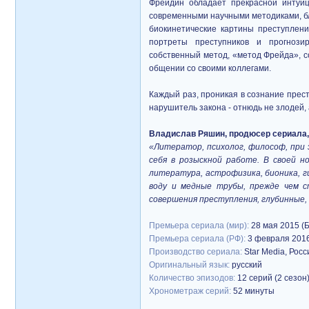
Фрейдин обладает прекрасной интуиц
современными научными методиками, бл
биокинетические картины преступлени
портреты преступников и прогнози
собственный метод, «метод Фрейда», с
общении со своими коллегами.
Каждый раз, проникая в сознание прест
нарушитель закона - отнюдь не злодей,
Владислав Ряшин, продюсер сериала, 
«Литератор, психолог, философ, при
себя в розыскной работе. В своей 
литература, астрофизика, бионика, г
воду и медные трубы, прежде чем с
совершения преступления, глубинные,
Премьера сериала (мир):
28 мая 2015 (
Премьера сериала (РФ):
3 февраля 2016
Производство сериала:
Star Media, Росс
Оригинальный язык:
русский
Количество эпизодов:
12 серий (2 сезон
Хронометраж серий:
52 минуты