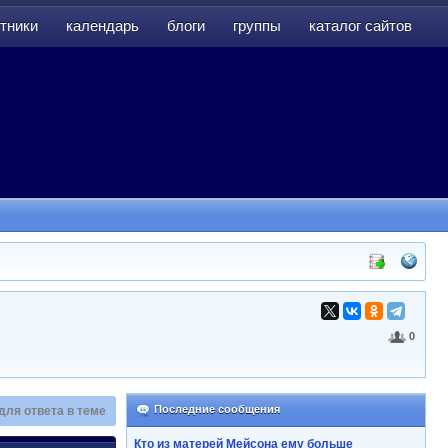
тники
календарь
блоги
группы
каталог сайтов
тники
календарь
блоги
группы
каталог сайтов
0
Последние сообщения
для ответа в теме
Кто из матерей Мейсона ему больше