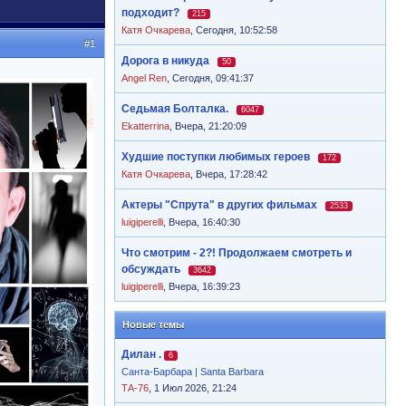
подходит?
215
Катя Очкарева
,
Сегодня, 10:52:58
#1
Дорога в никуда
50
Angel Ren
,
Сегодня, 09:41:37
Седьмая Болталка.
6047
Ekatterrina
,
Вчера, 21:20:09
Худшие поступки любимых героев
172
Катя Очкарева
,
Вчера, 17:28:42
Актеры "Спрута" в других фильмах
2533
luigiperelli
,
Вчера, 16:40:30
Что смотрим - 2?! Продолжаем смотреть и
обсуждать
3642
luigiperelli
,
Вчера, 16:39:23
Новые темы
Дилан .
6
Санта-Барбара | Santa Barbara
ТА-76
, 1 Июл 2026, 21:24