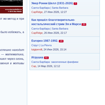
Умер Ронни Шелл (1931-2026)
7
Санта-Барбара | Santa Barbara
CapRidge
, 27 Июн 2026, 12:27
от же метод и при
Как прошёл благотворительно-
ностальгический стрим Эя и Марси
20
Санта-Барбара | Santa Barbara
 было избежать, а
CapRidge
, 26 Июн 2026, 22:17
Europeo 1987-1992.
16
Спрут | La Piovra
luigiperelli
, 24 Июн 2026, 15:14
 успешно находит
и — математика,
Игрушка
61
шел через огонь,
Санта-Барбара: законченные фанфики
овения в мотивы
Cap
, 14 Мар 2026, 12:12