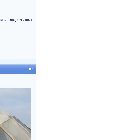
ям с понедельника
#2