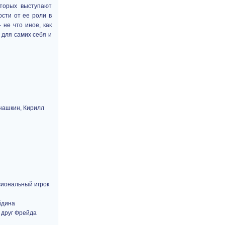
торых выступают
сти от ее роли в
 не что иное, как
для самих себя и
нашкин, Кирилл
сиональный игрок
йдина
 друг Фрейда