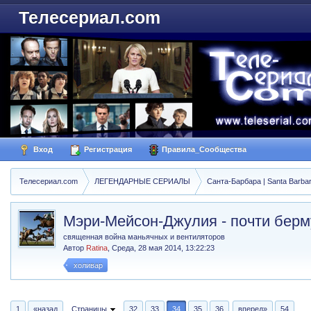
Телесериал.com
Вход
Регистрация
Правила_Сообщества
Телесериал.com
ЛЕГЕНДАРНЫЕ СЕРИАЛЫ
Санта-Барбара | Santa Barba
Мэри-Мейсон-Джулия - почти берм
священная война маньячных и вентиляторов
Автор
Ratina
,
Среда, 28 мая 2014, 13:22:23
холивар
1
«назад
Страницы
32
33
34
35
36
вперед»
54