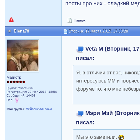
посты про них - сладкий ме
Наверх
Elena78
Вторник, 17 марта 2015, 17:33:28
Veta M (Вторник, 17
писал:
Я, в отличии от вас, никогд
Магистр
интересуюсь ММ и творче
форуме то, что мне небезр
Группа: Участники
Регистрация: 22 Ноя 2013, 18:54
Сообщений: 14408
Пол:
Мои группы:
Мейсонская ложа
Мэри Мэй (Вторник, 
писал:
Мы это заметили.