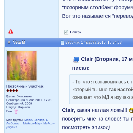
"позорным столбам" форум
Вот это называется "перево
Наверх
Veta M
Вторник, 17 марта 2015, 15:34:53
Clair (Вторник, 17 м
писал:
- То, что я ознакомилась 
Постоянный участник
который ты мне
так насто
означает, что МД я изучаю 
Группа: Участники
Регистрация: 9 Апр 2011, 17:31
Сообщений: 2609
Откуда: Харьков
Clair,
какая наглая ложь!!!
Пол:
поверить мне на слово! Ты
Мои группы:
Марси Уолкер
,
С
Любовью... Мейсон-Мэри,Мейсон-
посмотреть эпизод!
Джулия