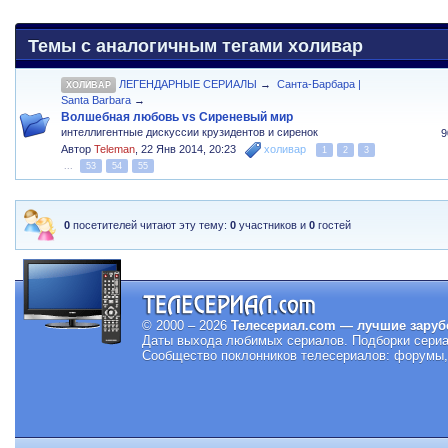
Темы с аналогичным тегами холивар
ЛЕГЕНДАРНЫЕ СЕРИАЛЫ
→
Санта-Барбара |
ХОЛИВАР
Santa Barbara
→
Волшебная любовь vs Сиреневый мир
интеллигентные дискуссии крузидентов и сиренок
9
Автор
Teleman
,
22 Янв 2014, 20:23
холивар
1
2
3
...
53
54
55
0
посетителей читают эту тему:
0
участников и
0
гостей
© 2000 – 2026
Телесериал.com — лучшие заруб
Даты выхода любимых сериалов.
Подборки сериа
Сообщество поклонников телесериалов: форумы, 