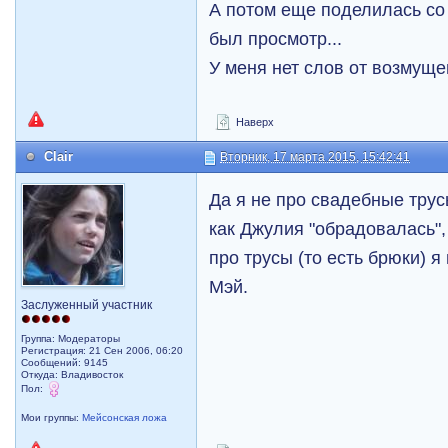
А потом еще поделилась со 
был просмотр...
У меня нет слов от возмуще
Наверх
Clair
Вторник, 17 марта 2015, 15:42:41
Да я не про свадебные трусы
как Джулия "обрадовалась",
про трусы (то есть брюки) 
Мэй.
Заслуженный участник
Группа: Модераторы
Регистрация: 21 Сен 2006, 06:20
Сообщений: 9145
Откуда: Владивосток
Пол:
Мои группы:
Мейсонская ложа