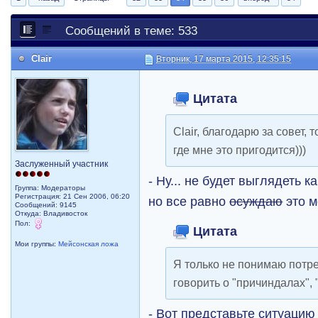
Сообщений в теме: 533
Clair
Вторник, 17 марта 2015, 12:35:15
Цитата
Clair, благодарю за совет,
где мне это пригодится)))
Заслуженный участник
- Ну... не будет выглядеть к
Группа: Модераторы
Регистрация: 21 Сен 2006, 06:20
но все равно
осуждаю
это м
Сообщений: 9145
Откуда: Владивосток
Пол:
Цитата
Мои группы:
Мейсонская ложа
Я только не понимаю потре
говорить о "причиндалах", 
- Вот представьте ситуацию 