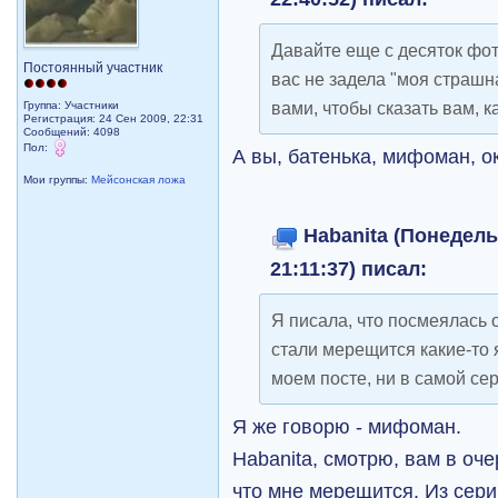
Давайте еще с десяток фот
Постоянный участник
вас не задела "моя страшна
вами, чтобы сказать вам, 
Группа: Участники
Регистрация: 24 Сен 2009, 22:31
Сообщений: 4098
Пол:
А вы, батенька, мифоман, о
Мои группы:
Мейсонская ложа
Habanita (Понедель
21:11:37) писал:
Я писала, что посмеялась 
стали мерещится какие-то 
моем посте, ни в самой сер
Я же говорю - мифоман.
Habanita, смотрю, вам в оч
что мне мерещится. Из сер