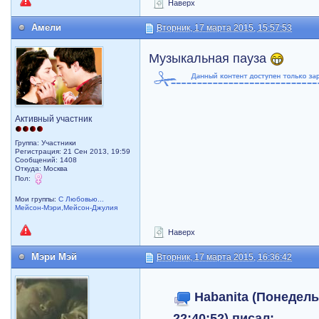
Наверх
Амели
Вторник, 17 марта 2015, 15:57:53
Музыкальная пауза
Активный участник
Группа: Участники
Регистрация: 21 Сен 2013, 19:59
Сообщений: 1408
Откуда: Москва
Пол:
Мои группы:
С Любовью...
Мейсон-Мэри,Мейсон-Джулия
Наверх
Мэри Мэй
Вторник, 17 марта 2015, 16:36:42
Habanita (Понедель
22:40:52) писал: