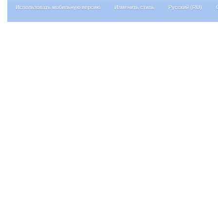
Использовать мобильную версию
Изменить стиль
Русский (RU)