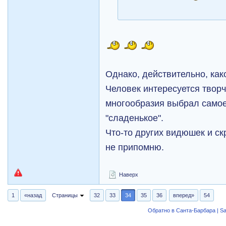
Однако, действительно, как
Человек интересуется творч
многообразия выбрал самое,
"сладенькое".
Что-то других видюшек и ск
не припомню.
Наверх
1
«назад
Страницы
32
33
34
35
36
вперед»
54
Обратно в Санта-Барбара | Sa