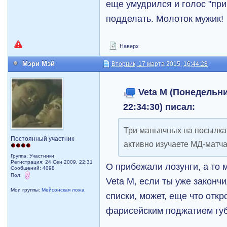
еще умудрился и голос "пр
подделать. Молоток мужик!
Наверх
Мэри Мэй
Вторник, 17 марта 2015, 16:44:28
Veta M (Понедельни
22:34:30) писал:
Три маньячных на посылка
Постоянный участник
активно изучаете МД-матча
Группа: Участники
Регистрация: 24 Сен 2009, 22:31
О прибежали лозунги, а то 
Сообщений: 4098
Пол:
Veta M, если ты уже законч
Мои группы:
Мейсонская ложа
списки, может, еще что отк
фарисейским поджатием гу