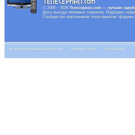
© 2000 – 2026
Телесериал.com — лучшие заруб
Даты выхода любимых сериалов.
Подборки сериа
Сообщество поклонников телесериалов: форумы, 
Использовать мобильную версию
Изменить стиль
Русский (RU)