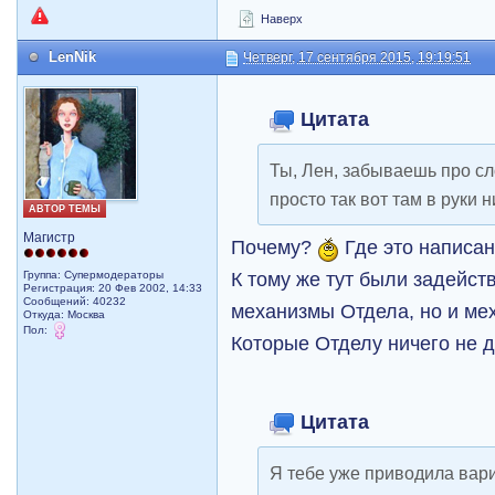
Наверх
LenNik
Четверг, 17 сентября 2015, 19:19:51
Цитата
Ты, Лен, забываешь про с
просто так вот там в руки н
АВТОР ТЕМЫ
Магистр
Почему?
Где это написа
К тому же тут были задейст
Группа: Супермодераторы
Регистрация: 20 Фев 2002, 14:33
Сообщений: 40232
механизмы Отдела, но и ме
Откуда: Москва
Пол:
Которые Отделу ничего не 
Цитата
Я тебе уже приводила вари