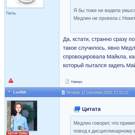
Я бы тоже не видела умыс
Гость
Медлин не провела с Ники
Да, кстати, странно сразу п
такое случилось, явно Мед
спровоцировала Майкла, как
который пытался задеть Май
Наверх
LenNik
Четверг, 17 сентября 2015, 17:52:23
Цитата
Медлин говорит, что приме
повод к дисциплинарному 
АВТОР ТЕМЫ