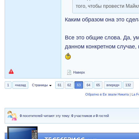
того, чтобы провести Майкл
Каким образом она это сде
Все это общие слова. Да, ум
данном конкретном случае, 
Наверх
1
«назад
Страницы
61
62
63
64
65
вперед»
132
Обратно в Ее звали Никита | La 
0
посетителей читают эту тему:
0
участников и
0
гостей