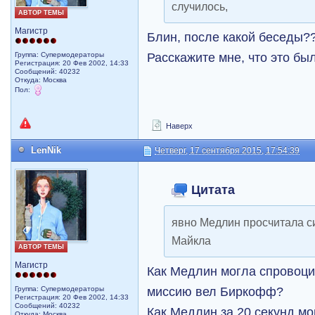
случилось,
АВТОР ТЕМЫ
Магистр
Блин, после какой беседы?
Расскажите мне, что это бы
Группа: Супермодераторы
Регистрация: 20 Фев 2002, 14:33
Сообщений: 40232
Откуда: Москва
Пол:
Наверх
LenNik
Четверг, 17 сентября 2015, 17:54:39
Цитата
явно Медлин просчитала с
Майкла
АВТОР ТЕМЫ
Магистр
Как Медлин могла спровоци
миссию вел Биркофф?
Группа: Супермодераторы
Регистрация: 20 Фев 2002, 14:33
Сообщений: 40232
Как Медлин за 20 секунд мо
Откуда: Москва