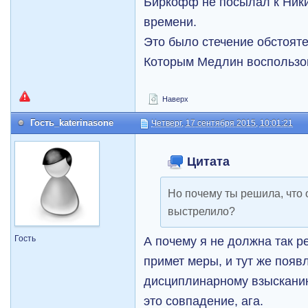
Биркофф не посылал к Ники
времени.
Это было стечение обстояте
Которым Медлин воспользо
Наверх
Гость_katerinasone
Четверг, 17 сентября 2015, 10:01:21
Цитата
Но почему ты решила, что 
выстрелило?
Гость
А почему я не должна так р
примет меры, и тут же появ
дисциплинарному взысканию
это совпадение, ага.