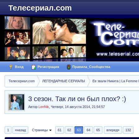
Телесериал.com
Вход
Регистрация
Правила_Сообщества
Телесериал.com
ЛЕГЕНДАРНЫЕ СЕРИАЛЫ
Ее звали Никита | La Femme N
3 сезон. Так ли он был плох? :)
Автор
LenNik
,
Четверг, 14 августа 2014, 21:54:57
1
«назад
Страницы
61
62
63
64
65
вперед»
132