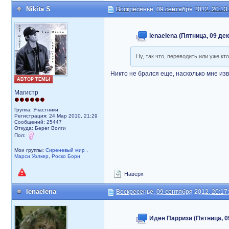
Nikita S
Воскресенье, 09 сентября 2012, 20:13
lenaelena (Пятница, 09 дек
Ну, так что, переводить или уже к
Никто не брался еще, насколько мне из
АВТОР ТЕМЫ
Магистр
Группа: Участники
Регистрация: 24 Мар 2010, 21:29
Сообщений: 25447
Откуда: Берег Волги
Пол:
Мои группы:
Сиреневый мир
,
Марси Уолкер
,
Роско Борн
Наверх
lenaelena
Воскресенье, 09 сентября 2012, 20:17
Иден Парризи (Пятница, 09