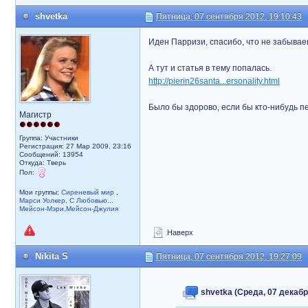
shvetka
Пятница, 07 сентября 2012, 19:10:43
Иден Парризи, спасибо, что не забывае
А тут и статья в тему попалась.
http://pierin26santa...ersonality.html
Было бы здорово, если бы кто-нибудь 
Магистр
Группа: Участники
Регистрация: 27 Мар 2009, 23:16
Сообщений: 13954
Откуда: Тверь
Пол:
Мои группы:
Сиреневый мир
,
Марси Уолкер
,
С Любовью...
Мейсон-Мэри,Мейсон-Джулия
Наверх
Nikita S
Пятница, 07 сентября 2012, 19:27:09
shvetka (Среда, 07 декабря