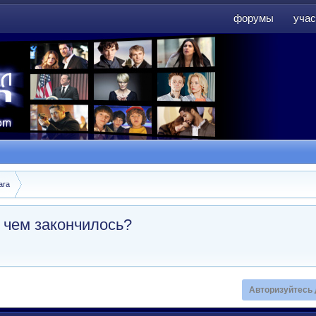
форумы
учас
форумы
учас
ara
и чем закончилось?
Авторизуйтесь 