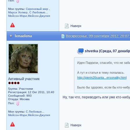
Пол:
Мои группы:
Сиреневый мир
,
Марси Уолкер
,
С Любовью...
Мейсон-Мэри,Мейсон-Джулия
Наверх
lenaelena
Воскресенье, 09 сентября 2012, 20:07
shvetka (Среда, 07 декабря
Иден Парризи, спасибо, что не за
А тут и статья в тему попалась.
http://pierin26santa...ersonality.html
Активный участник
Было бы здорово, если бы кто-ниб
Группа: Участники
Регистрация: 12 Окт 2011, 10:40
Сообщений: 993
Ну, так что, переводить или уже кто-ни
Откуда: Москва
Пол:
Мои группы:
С Любовью...
Мейсон-Мэри,Мейсон-Джулия
Наверх