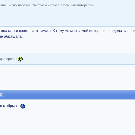
бываешь эту нарезку. Смотрю и читаю с огромным интересом.
ко она много времени отнимает. К тому же мне самой интересно ее делать, на
не обращала.
удь перевел
:51
ся с обрыва.