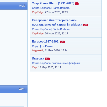
Умер Ронни Шелл (1931-2026)
7
#422
Санта-Барбара | Santa Barbara
CapRidge
, 27 Июн 2026, 12:27
Как прошёл благотворительно-
ностальгический стрим Эя и Марси
20
Санта-Барбара | Santa Barbara
CapRidge
, 26 Июн 2026, 22:17
Europeo 1987-1992.
16
Спрут | La Piovra
luigiperelli
, 24 Июн 2026, 15:14
Игрушка
61
Санта-Барбара: законченные фанфики
Cap
, 14 Мар 2026, 12:12
#423