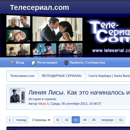
Телесериал.com
Вход
Регистрация
Правила_Сообщества
Телесериал.com
ЛЕГЕНДАРНЫЕ СЕРИАЛЫ
Санта-Барбара | Santa Barb
Линия Лисы. Как это начиналось 
История в скринах.
Автор
Nikita S
,
Среда, 05 сентября 2012, 15:48:37
1
«назад
Страницы
41
42
43
44
45
вперед»
61