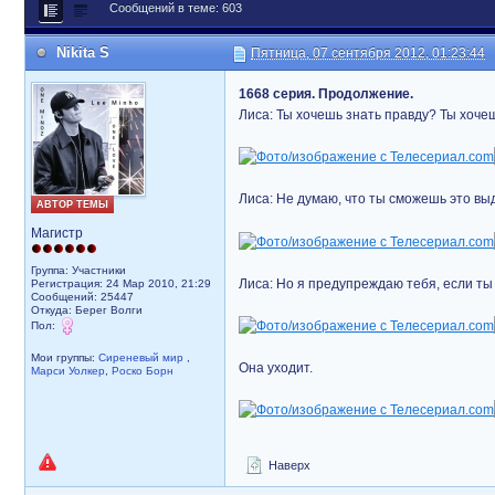
Сообщений в теме: 603
Nikita S
Пятница, 07 сентября 2012, 01:23:44
1668 серия. Продолжение.
Лиса: Ты хочешь знать правду? Ты хочеш
Лиса: Не думаю, что ты сможешь это выд
АВТОР ТЕМЫ
Магистр
Группа: Участники
Лиса: Но я предупреждаю тебя, если ты
Регистрация: 24 Мар 2010, 21:29
Сообщений: 25447
Откуда: Берег Волги
Пол:
Мои группы:
Сиреневый мир
,
Она уходит.
Марси Уолкер
,
Роско Борн
Наверх