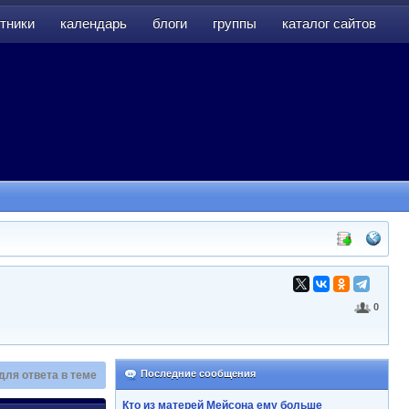
тники
календарь
блоги
группы
каталог сайтов
тники
календарь
блоги
группы
каталог сайтов
0
Последние сообщения
для ответа в теме
Кто из матерей Мейсона ему больше