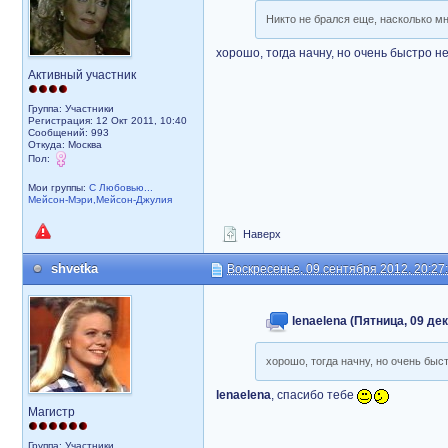
Никто не брался еще, насколько м
хорошо, тогда начну, но очень быстро 
Активный участник
Группа: Участники
Регистрация: 12 Окт 2011, 10:40
Сообщений: 993
Откуда: Москва
Пол:
Мои группы:
С Любовью...
Мейсон-Мэри,Мейсон-Джулия
Наверх
shvetka
Воскресенье, 09 сентября 2012, 20:27
lenaelena (Пятница, 09 дек
хорошо, тогда начну, но очень бы
lenaelena
, спасибо тебе
Магистр
Группа: Участники