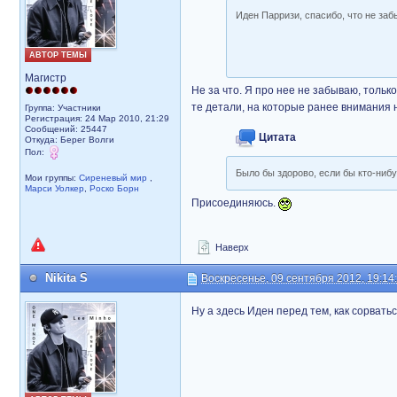
Иден Парризи, спасибо, что не за
АВТОР ТЕМЫ
Магистр
Не за что. Я про нее не забываю, толь
те детали, на которые ранее внимания 
Группа: Участники
Регистрация: 24 Мар 2010, 21:29
Сообщений: 25447
Цитата
Откуда: Берег Волги
Пол:
Было бы здорово, если бы кто-ниб
Мои группы:
Сиреневый мир
,
Марси Уолкер
,
Роско Борн
Присоединяюсь.
Наверх
Nikita S
Воскресенье, 09 сентября 2012, 19:14
Ну а здесь Иден перед тем, как сорвать