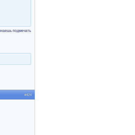
чинаешь подмечать
#424