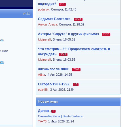
подходит?
213
podarok
,
Сегодня, 11:42:43
#421
Седьмая Болталка.
6044
Алиса_Алиса
,
Сегодня, 11:28:02
Актеры "Спрута" в других фильмах
2532
luigiperelli
,
Вчера, 18:05:51
Что смотрим - 2?! Продолжаем смотреть и
а нас.
обсуждать
3641
luigiperelli
,
Вчера, 18:03:35
Жизнь после ЛФН!
7363
Ailina
,
4 Авг 2026, 14:25
Europeo 1987-1992.
16
eda-88
,
3 Авг 2026, 21:54
Новые темы
Дилан .
6
Санта-Барбара | Santa Barbara
ТА-76
, 1 Июл 2026, 21:24