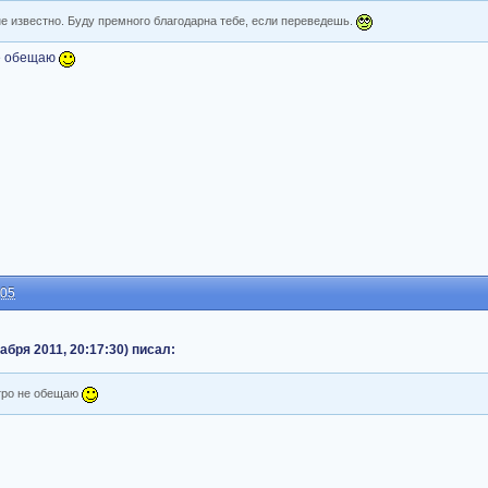
не известно. Буду премного благодарна тебе, если переведешь.
не обещаю
:05
абря 2011, 20:17:30) писал:
стро не обещаю