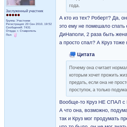
года.
Заслуженный участник
А кто из тех? Роберт? Да, о
Группа: Участники
Регистрация: 20 Сен 2010, 19:52
это ему не помешало спать
Сообщений: 7431
Откуда: г. Ставрополь
ДиНаполи, 2 раза быть жена
Пол:
а просто спал? А Круз тоже
Цитата
Почему она считает нормал
которым хочет прожить жи
предать, если она не прос
проступок, а только подума
Вообще-то Круз НЕ СПАЛ с 
А что она, возможно, поду
так и Круз мог продумать пр
что-то было, он не мог знат