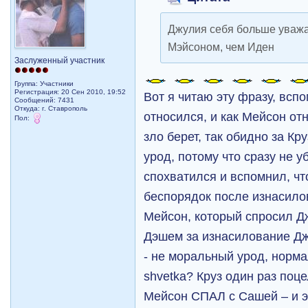
Джулия себя больше уважа
Мэйсоном, чем Иден
Заслуженный участник
Группа: Участники
Регистрация: 20 Сен 2010, 19:52
Вот я читаю эту фразу, вспо
Сообщений: 7431
Откуда: г. Ставрополь
относился, и как Мейсон от
Пол:
зло берет, так обидно за Кр
урод, потому что сразу не у
спохватился и вспомнил, чт
беспорядок после изнасилов
Мейсон, который спросил Д
Дэшем за изнасилование Джу
- не моральный урод, норма
shvetka? Круз один раз поце
Мейсон СПАЛ с Сашей – и э