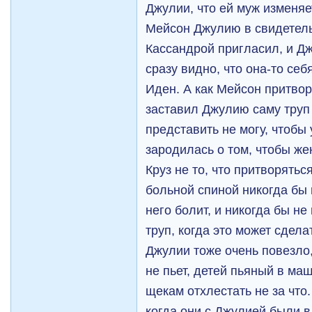
Джулии, что ей муж изменяе
Мейсон Джулию в свидетель
Кассандрой пригласил, и Дж
сразу видно, что она-то себ
Иден. А как Мейсон притвор
заставил Джулию саму труп
представить не могу, чтобы 
зародилась о том, чтобы же
Круз не то, что притворятьс
больной спиной никогда бы 
него болит, и никогда бы н
труп, когда это может сдела
Джулии тоже очень повезло,
не пьет, детей пьяный в маш
щекам отхлестать не за что
когда они с Джулией были в