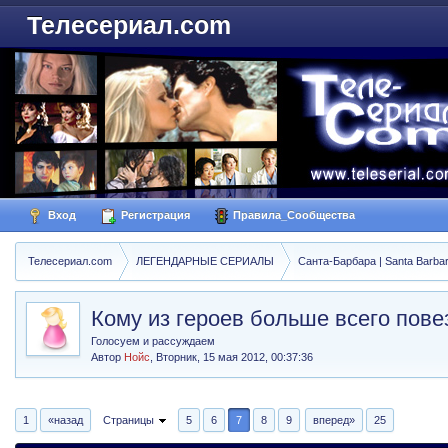
Телесериал.com
Вход
Регистрация
Правила_Сообщества
Телесериал.com
ЛЕГЕНДАРНЫЕ СЕРИАЛЫ
Санта-Барбара | Santa Barba
Кому из героев больше всего пов
Голосуем и рассуждаем
Автор
Нойс
,
Вторник, 15 мая 2012, 00:37:36
1
«назад
Страницы
5
6
7
8
9
вперед»
25