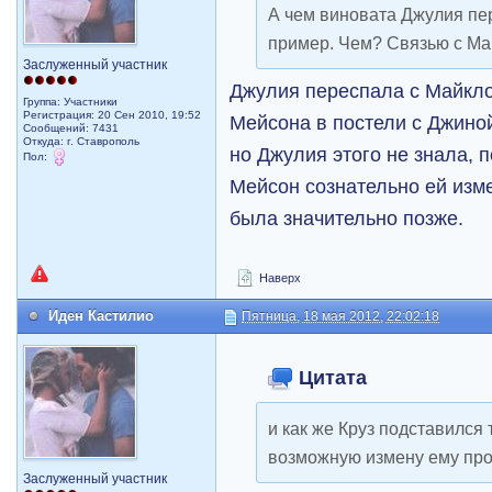
А чем виновата Джулия пе
пример. Чем? Связью с М
Заслуженный участник
Джулия переспала с Майкло
Группа: Участники
Регистрация: 20 Сен 2010, 19:52
Мейсона в постели с Джино
Сообщений: 7431
Откуда: г. Ставрополь
но Джулия этого не знала, 
Пол:
Мейсон сознательно ей изм
была значительно позже.
Наверх
Иден Кастилио
Пятница, 18 мая 2012, 22:02:18
Цитата
и как же Круз подставился 
возможную измену ему пр
Заслуженный участник