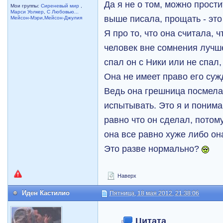
Да я не о том, можно прости
Мои группы:
Сиреневый мир
,
Марси Уолкер
,
С Любовью...
выше писала, прощать - это
Мейсон-Мэри,Мейсон-Джулия
Я про то, что она считала, ч
человек вне сомнения лучше
спал он с Ники или не спал,
Она не имеет право его суж
Ведь она грешница посмела 
испытывать. Это я и поним
равно что он сделал, потому
она все равно хуже либо он
Это разве нормально?
Наверх
Иден Кастилио
Пятница, 18 мая 2012, 21:38:06
Цитата