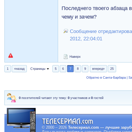
Последнего твоего абзаца в
чему и зачем?
Сообщение отредактировал
2012, 22:04:01
Наверх
1
«назад
Страницы
5
6
7
8
9
вперед»
25
Обратно в Санта-Барбара | Sa
0
посетителей читают эту тему:
0
участников и
0
гостей
© 2000 – 2026
Телесериал.com — лучшие заруб
Даты выхода любимых сериалов.
Подборки сериа