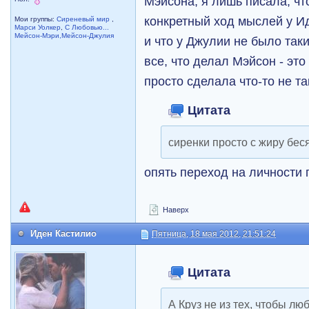
Мэйсона, я лишь писала, чт
конкретный ход мыслей у Ид
Мои группы:
Сиреневый мир
,
Марси Уолкер
,
С Любовью...
Мейсон-Мэри,Мейсон-Джулия
и что у Джулии не было так
все, что делал Мэйсон - это
просто сделала что-то не та
Цитата
сиренки просто с жиру бес
опять переход на личности
Наверх
Иден Кастилио
Пятница, 18 мая 2012, 21:51:24
Цитата
А Круз не из тех, чтобы л