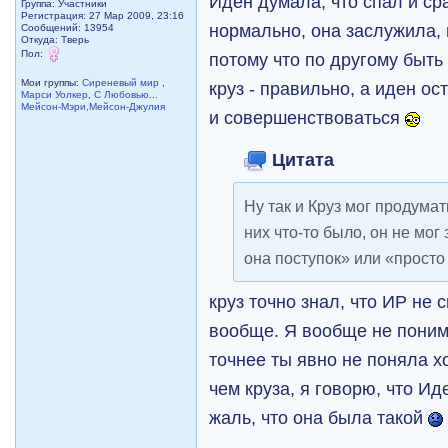
Иден думала, что спал и ср
Группа: Участники
Регистрация: 27 Мар 2009, 23:16
нормально, она заслужила, 
Сообщений: 13954
Откуда: Тверь
Пол:
потому что по другому быть 
Мои группы:
Сиреневый мир
,
круз - правильно, а иден ос
Марси Уолкер
,
С Любовью...
Мейсон-Мэри,Мейсон-Джулия
и совершенствоваться
Цитата
Ну так и Круз мог продумат
них что-то было, он не мог
она поступок» или «просто
круз точно знал, что ИР не 
вообще. Я вообще не поним
точнее ты явно не поняла х
чем круза, я говорю, что Ид
жаль, что она была такой