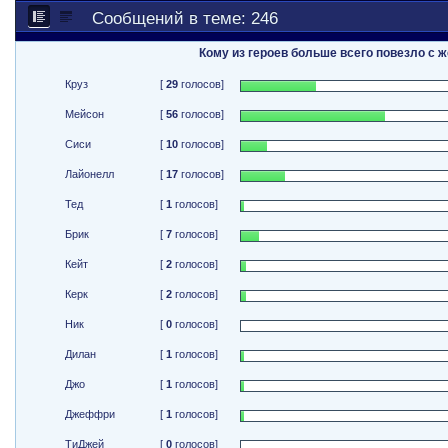
Сообщений в теме: 246
Кому из героев больше всего повезло с
Круз
[
29
голосов]
Мейсон
[
56
голосов]
Сиси
[
10
голосов]
Лайонелл
[
17
голосов]
Тед
[
1
голосов]
Брик
[
7
голосов]
Кейт
[
2
голосов]
Керк
[
2
голосов]
Ник
[
0
голосов]
Дилан
[
1
голосов]
Джо
[
1
голосов]
Джеффри
[
1
голосов]
ТиДжей
[
0
голосов]