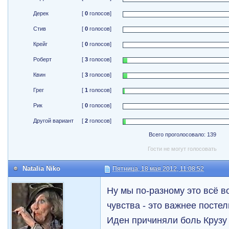
Дерек
[
0
голосов]
Стив
[
0
голосов]
Крейг
[
0
голосов]
Роберт
[
3
голосов]
Квин
[
3
голосов]
Грег
[
1
голосов]
Рик
[
0
голосов]
Другой вариант
[
2
голосов]
Всего проголосовало: 139
Гости не могут голосовать
Natalia Niko
Пятница, 18 мая 2012, 11:08:52
Ну мы по-разному это всё в
чувства - это важнее посте
Иден причиняли боль Крузу