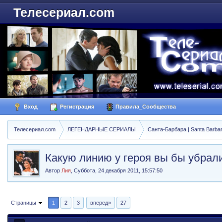
Телесериал.com
Вход
Регистрация
Правила_Сообщества
Телесериал.com
ЛЕГЕНДАРНЫЕ СЕРИАЛЫ
Санта-Барбара | Santa Barba
Какую линию у героя вы бы убрал
Автор
Лия
,
Суббота, 24 декабря 2011, 15:57:50
Страницы
1
2
3
вперед»
27