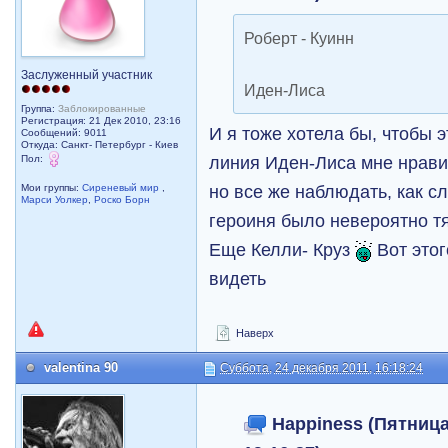
Роберт - Куинн
Заслуженный участник
Иден-Лиса
Группа:
Заблокированные
Регистрация: 21 Дек 2010, 23:16
И я тоже хотела бы, чтобы 
Сообщений: 9011
Откуда: Санкт- Петербург - Киев
линия Иден-Лиса мне нравит
Пол:
но все же наблюдать, как с
Мои группы:
Сиреневый мир
,
Марси Уолкер
,
Роско Борн
героиня было невероятно т
Еще Келли- Круз
Вот этог
видеть
Наверх
valentina 90
Суббота, 24 декабря 2011, 16:18:24
Happiness (Пятница,