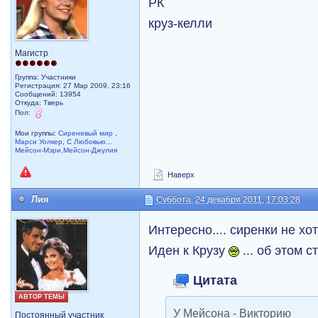
РК
круз-келли
Магистр
Группа: Участники
Регистрация: 27 Мар 2009, 23:16
Сообщений: 13954
Откуда: Тверь
Пол:
Мои группы:
Сиреневый мир
,
Марси Уолкер
,
С Любовью...
Мейсон-Мэри,Мейсон-Джулия
Наверх
Лия
Суббота, 24 декабря 2011, 17:03:28
Интересно.... сиренки не х
Иден к Крузу
... об этом 
Цитата
АВТОР ТЕМЫ
У Мейсона - Викторию
Постоянный участник