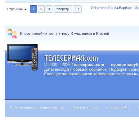
Обратно в Санта-Барбара | Sa
Страницы
1
2
3
вперед»
27
0
посетителей читают эту тему:
0
участников и
0
гостей
© 2000 – 2026
Телесериал.com — лучшие заруб
Даты выхода любимых сериалов.
Подборки сериа
Сообщество поклонников телесериалов: форумы, 
Использовать мобильную версию
Изменить стиль
Русский (RU)