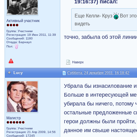
19:16:37) писал:
Еще Келли- Круз
Вот это
Активный участник
видеть
Группа: Участники
Регистрация: 19 Июн 2011, 11:39
точно, забыла об этой линии
Сообщений: 1180
Откуда: Барнаул
Пол:
Наверх
Lucy
Суббота, 24 декабря 2011, 16:18:42
Убрала бы изнасилование и
Больше в интересующей ме
убирала бы ничего, потому ч
остальные предложенные с
Магистр
герои должны были пройти, 
Группа: Участники
данное им свыше настоящее
Регистрация: 21 Апр 2009, 14:56
Сообщений: 17245