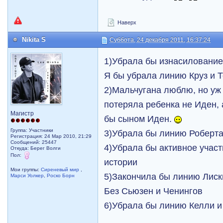
Наверх
Nikita S
Суббота, 24 декабря 2011, 16:37:24
1)Убрала бы изнасиловани
Я бы убрала линию Круз и Т
2)Мальчугана люблю, но уж
потеряла ребенка не Иден, 
Магистр
бы сыном Иден.
Группа: Участники
3)Убрала бы линию Роберта
Регистрация: 24 Мар 2010, 21:29
Сообщений: 25447
4)Убрала бы активное учас
Откуда: Берег Волги
Пол:
истории
Мои группы:
Сиреневый мир
,
5)Закончила бы линию Лиск
Марси Уолкер
,
Роско Борн
Без Сьюзен и Ченингов
6)Убрала бы линию Келли и 