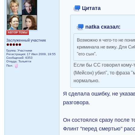
Цитата
natka сказал:
АВТОР ТЕМЫ
Возможно я чего-то не пон
Заслуженный участник
криминала не вижу. Для Си
Группа: Участники
"его сын".
Регистрация: 17 Июл 2009, 19:55
Сообщений: 6353
Откуда: Тольятти
Если бы СС говорил кому-то
Пол:
(Мейсон) убил", то фраза 
нормально.
Я сделала ошибку, не указа
разговора.
Он состоялся сразу после то
Флинт "перед смертью" расс