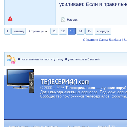
усиливает. Если я правиль
Наверх
1
«назад
Страницы
11
12
13
14
15
вперед»
Обратно в Санта-Барбара | Sa
0
посетителей читают эту тему:
0
участников и
0
гостей
© 2000 – 2026
Телесериал.com — лучшие заруб
Даты выхода любимых сериалов.
Подборки сериа
Сообщество поклонников телесериалов: форумы, 
Использовать мобильную версию
Изменить стиль
Русский (RU)