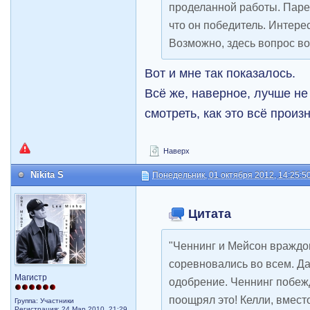
проделанной работы. Парен
что он победитель. Интере
Возможно, здесь вопрос во
Вот и мне так показалось.
Всё же, наверное, лучше не 
смотреть, как это всё произн
Наверх
Nikita S
Понедельник, 01 октября 2012, 14:25:5
Цитата
"Ченнинг и Мейсон враждо
соревновались во всем. Д
Магистр
одобрение. Ченнинг побежд
поощрял это! Келли, вместо
Группа: Участники
Регистрация: 24 Мар 2010, 21:29