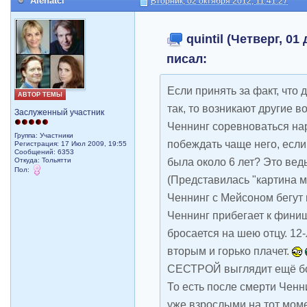
Alenatci
Вторник, 02 октября 2012, 11:41:27
quintil (Четверг, 01
писал:
Если принять за факт, что
АВТОР ТЕМЫ
так, то возникают другие в
Заслуженный участник
Ченнинг соревноваться на
Группа: Участники
побеждать чаще него, если
Регистрация: 17 Июл 2009, 19:55
Сообщений: 6353
была около 6 лет? Это ведь
Откуда: Тольятти
Пол:
(Представилась "картина м
Ченнинг с Мейсоном бегут 
Ченнинг прибегает к фини
бросается на шею отцу. 12
вторым и горько плачет.
СЕСТРОЙ выглядит ещё бо
То есть после смерти Чен
уже взрослыми на тот моме