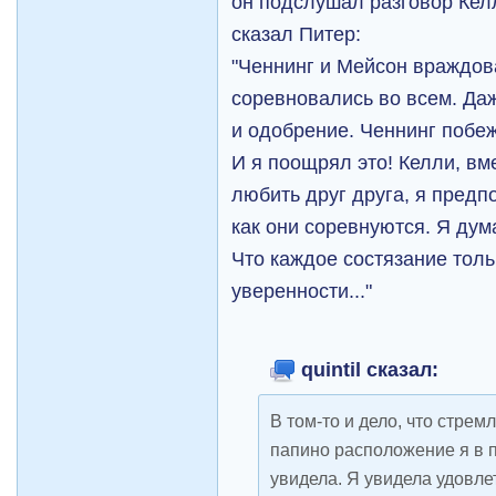
он подслушал разговор Келл
сказал Питер:
"Ченнинг и Мейсон враждов
соревновались во всем. Да
и одобрение. Ченнинг побе
И я поощрял это! Келли, вме
любить друг друга, я предп
как они соревнуются. Я дума
Что каждое состязание толь
уверенности..."
quintil сказал:
В том-то и дело, что стре
папино расположение я в 
увидела. Я увидела удовле