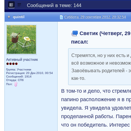
Сообщений в теме: 144
quintil
Суббота, 29 сентября 2012, 20:32:54
Светик (Четверг, 29
писал:
Стремятся, но у них есть и
Активный участник
всё возможное и невозможн
Группа: Участники
Завоёвывать родителей - 
Регистрация: 20 Дек 2010, 00:54
Сообщений: 1914
как-то.
Откуда: СПб
Пол:
В том-то и дело, что стрем
папино расположение я в п
увидела. Я увидела удовле
проделанной работы. Парен
что он победитель. Интерес