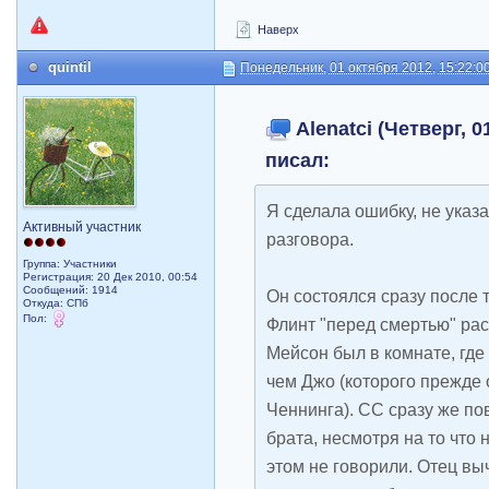
Наверх
quintil
Понедельник, 01 октября 2012, 15:22:0
Alenatci (Четверг, 0
писал:
Я сделала ошибку, не указа
Активный участник
разговора.
Группа: Участники
Регистрация: 20 Дек 2010, 00:54
Сообщений: 1914
Он состоялся сразу после т
Откуда: СПб
Пол:
Флинт "перед смертью" рас
Мейсон был в комнате, где
чем Джо (которого прежде 
Ченнинга). СС сразу же по
брата, несмотря на то что 
этом не говорили. Отец вы