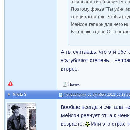
завещания и объявил его н
Поэтому фраза "Ты убил мо
специально так - чтобы под
Мейсон теперь для него ни
В этой же сцене СС настав
А ты считаешь, что эти обс
усугубляют степень... непр
второе.
Наверх
Nikita S
Понедельник, 01 октября 2012, 21:13:0
Вообще всегда я считала не
Мейсон ревнует отца к Чени
возрасте.
Или это страх 