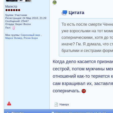
Магистр
Цитата
Группа: Участники
Регистрация: 24 Мар 2010, 21:29
Сообщений: 25447
То есть после смерти Чен
Откуда: Берег Волги
Пол:
уже взрослыми на тот моме
Мои группы:
Сиреневый мир
,
соперническими, хотя до т
Марси Уолкер
,
Роско Борн
иначе? Гм. Я думала, что 
братьями и сестрами форм
Когда дело касается призна
сестрой, потом мужчины меж
отношений как-то теряется 
сам взращивал их, заставля
соперничать.
Наверх