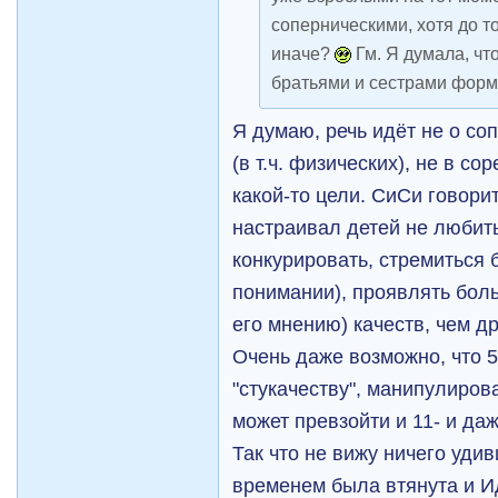
соперническими, хотя до т
иначе?
Гм. Я думала, чт
братьями и сестрами форм
Я думаю, речь идёт не о со
(в т.ч. физических), не в с
какой-то цели. СиСи говори
настраивал детей не любить
конкурировать, стремиться 
понимании), проявлять боль
его мнению) качеств, чем др
Очень даже возможно, что 5
"стукачеству", манипулиров
может превзойти и 11- и даж
Так что не вижу ничего удив
временем была втянута и И