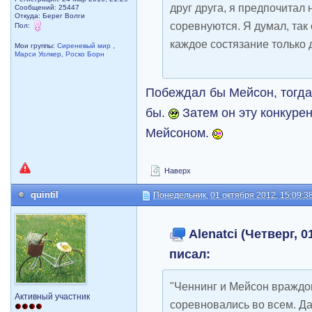
друг друга, я предпочитал 
Сообщений: 25447
Откуда: Берег Волги
соревнуются. Я думал, так 
Пол:
каждое состязание только 
Мои группы:
Сиреневый мир
,
Марси Уолкер
,
Роско Борн
Побеждал бы Мейсон, тогд
бы.
Затем он эту конкуре
Мейсоном.
Наверх
quintil
Понедельник, 01 октября 2012, 15:09:3
Alenatci (Четверг, 0
писал:
"Ченнинг и Мейсон враждо
Активный участник
соревновались во всем. Д