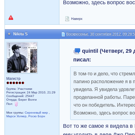
Возможно, здесь вопрос вос
Наверх
Nikita S
Воскресенье, 30 сентября 2012, 09:28:
quintil (Четверг, 29
писал:
В том-то и дело, что стре
Магистр
папино расположение я в 
увидела. Я увидела удовле
Группа: Участники
Регистрация: 24 Мар 2010, 21:29
Сообщений: 25447
проделанной работы. Парен
Откуда: Берег Волги
Пол:
что он победитель. Интере
Возможно, здесь вопрос во
Мои группы:
Сиреневый мир
,
Марси Уолкер
,
Роско Борн
Вот то же самое я видела в
ему угодить в деле Джо Пе