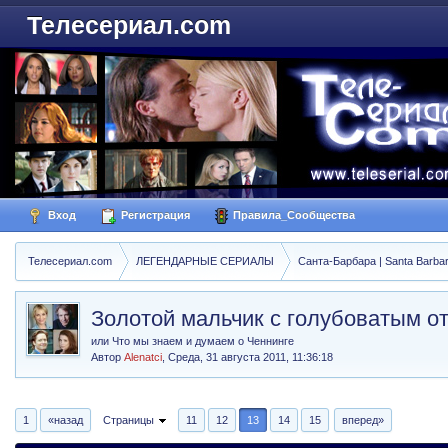
Телесериал.com
Вход
Регистрация
Правила_Сообщества
Телесериал.com
ЛЕГЕНДАРНЫЕ СЕРИАЛЫ
Санта-Барбара | Santa Barba
Золотой мальчик с голубоватым о
или Что мы знаем и думаем о Ченнинге
Автор
Alenatci
,
Среда, 31 августа 2011, 11:36:18
1
«назад
Страницы
11
12
13
14
15
вперед»