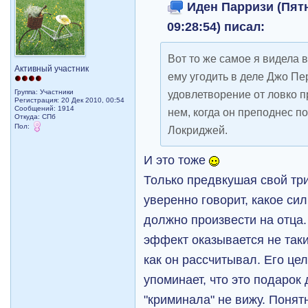
Иден Парризи (Пятн
09:28:54) писал:
Вот то же самое я видела 
Активный участник
ему угодить в деле Джо Пе
Группа: Участники
удовлетворение от ловко 
Регистрация: 20 Дек 2010, 00:54
Сообщений: 1914
нем, когда он преподнес п
Откуда: СПб
Пол:
Локриджей.
И это тоже
Только предвкушая свой тр
уверенно говорит, какое си
должно произвести на отца.
эффект оказывается не так
как он рассчитывал. Его це
упоминает, что это подарок 
"криминала" не вижу. Понятн