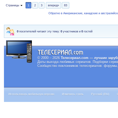
Страницы
1
2
3
вперед»
83
Обратно в Американские, канадские и австралийс
0
посетителей читают эту тему:
0
участников и
0
гостей
© 2000 – 2026
Телесериал.com — лучшие заруб
Даты выхода любимых сериалов.
Подборки сериа
Сообщество поклонников телесериалов: форумы, 
Использовать мобильную версию
Изменить стиль
Русский (RU)