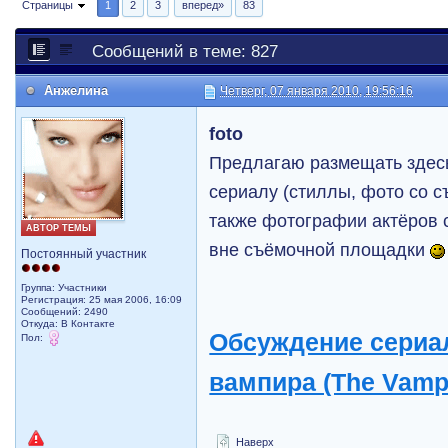
Страницы
1
2
3
вперед»
83
Сообщений в теме: 827
Анжелина
Четверг, 07 января 2010, 19:56:16
foto
Предлагаю размещать здес
сериалу (стиллы, фото со с
также фотографии актёров с
АВТОР ТЕМЫ
вне съёмочной площадки
Постоянный участник
Группа: Участники
Регистрация: 25 мая 2006, 16:09
Сообщений: 2490
Откуда: В Контакте
Обсуждение сериа
Пол:
вампира (The Vampi
Наверх