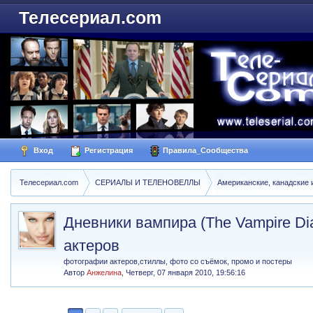
Телесериал.com
Вход
Регистрация
Правила_Сообщества
Телесериал.com
СЕРИАЛЫ И ТЕЛЕНОВЕЛЛЫ
Американские, канадские 
Дневники вампира (The Vampire Di
актеров
фотографии актеров,стиллы, фото со съёмок, промо и постеры
Автор
Анжелина
,
Четверг, 07 января 2010, 19:56:16