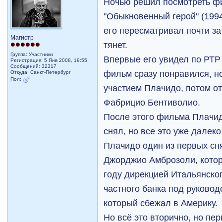
Ночью решил посмотреть ф
"Обыкновенный герой" (1994
его пересматривал почти за 
Магистр
тянет.
Группа: Участники
Впервые его увидел по РТР 
Регистрация: 5 Янв 2008, 19:55
Сообщений: 32317
фильм сразу понравился, но
Откуда: Санкт-Петербург
Пол:
участием Плачидо, потом от
Фабрицио Бентиволио.
После этого фильма Плачид
снял, но все это уже далеко
Плачидо один из первых сн
Джорджио Амброзоли, котор
году дирекцией Итальянско
частного банка под руково
который сбежал в Америку.
Но всё это вторично, но пе