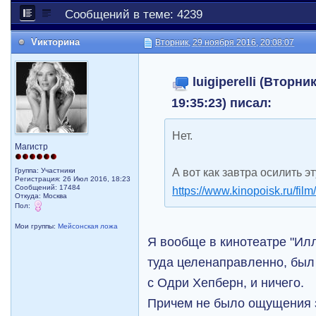
Сообщений в теме: 4239
Vикторина
Вторник, 29 ноября 2016, 20:08:07
luigiperelli (Вторни
19:35:23) писал:
Нет.
Магистр
А вот как завтра осилить э
Группа: Участники
Регистрация: 26 Июл 2016, 18:23
Сообщений: 17484
https://www.kinopoisk.ru/film
Откуда: Москва
Пол:
Мои группы:
Мейсонская ложа
Я вообще в кинотеатре "Ил
туда целенаправленно, был 
с Одри Хепберн, и ничего.
Причем не было ощущения з