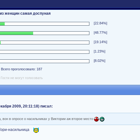
 из женщин самая доспуная
[22.84%]
[48.77%]
[19.14%]
[1.23%]
[8.02%]
Всего проголосовало: 187
Гости не могут голосовать
кабря 2009, 20:11:18) писал:
а, вон в опросе о насильниках у Виктории аж второе место
 Тори-насильница