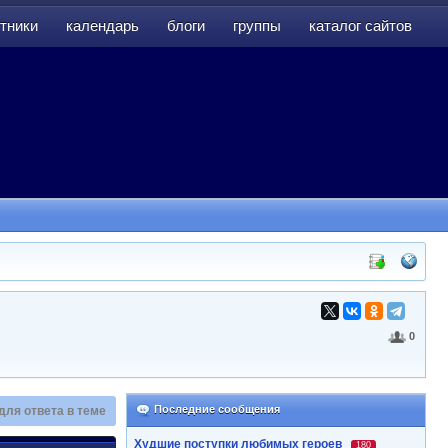
тники
календарь
блоги
группы
каталог сайтов
тники
календарь
блоги
группы
каталог сайтов
0
Последние сообщения
для ответа в теме
Худшие поступки любимых героев
180