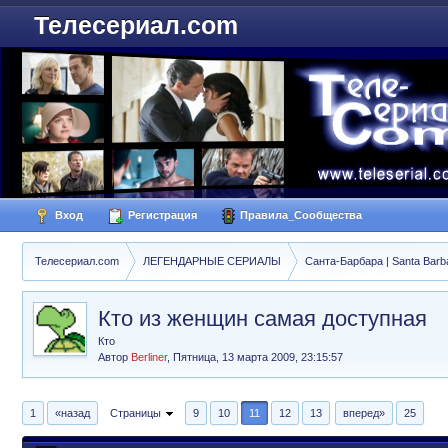
Телесериал.com
Вход
Регистрация
Правила_Сообщества
Телесериал.com
ЛЕГЕНДАРНЫЕ СЕРИАЛЫ
Санта-Барбара | Santa Barb
Кто из женщин самая доступная
Кто
Автор
Berliner
,
Пятница, 13 марта 2009, 23:15:57
1
«назад
Страницы
9
10
11
12
13
вперед»
25