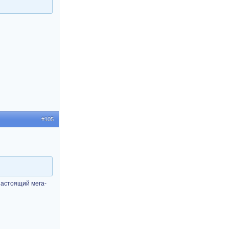
#105
 настоящий мега-