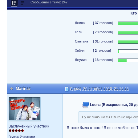
Сообщений в теме: 247
Кто
Джина
[
37
голосов]
Кели
[
79
голосов]
Сантана
[
31
голосов]
Хейли
[
2
голосов]
Джулия
[
13
голосов]
Marinaz
Среда, 20 октября 2010, 21:16:25
Leona (Воскресенье, 20 де
Ну не знаю, но ты Ольга не одинок
Заслуженный участник
Я тоже была в шоке! Я ее не люблю, но
Группа: Участники