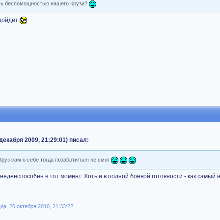
ась беспомощностью нашего Крузи?
одойдет
декабря 2009, 21:29:01) писал:
руз сам о себе тогда позаботиться не смог
ыл недееспособен в тот момент. Хоть и в полной боевой готовности - как самый
а, 20 октября 2010, 21:33:22