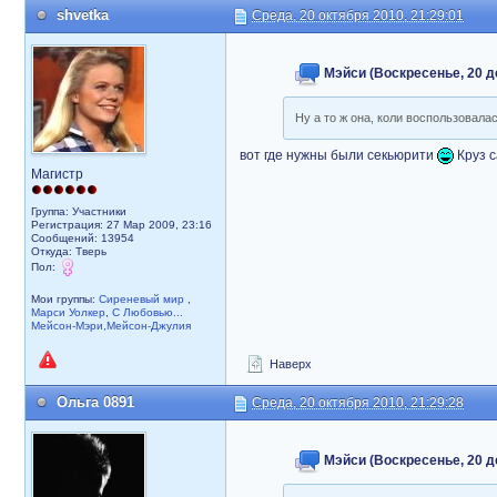
shvetka
Среда, 20 октября 2010, 21:29:01
Мэйси (Воскресенье, 20 де
Ну а то ж она, коли воспользовал
вот где нужны были секьюрити
Круз с
Магистр
Группа: Участники
Регистрация: 27 Мар 2009, 23:16
Сообщений: 13954
Откуда: Тверь
Пол:
Мои группы:
Сиреневый мир
,
Марси Уолкер
,
С Любовью...
Мейсон-Мэри,Мейсон-Джулия
Наверх
Ольга 0891
Среда, 20 октября 2010, 21:29:28
Мэйси (Воскресенье, 20 де