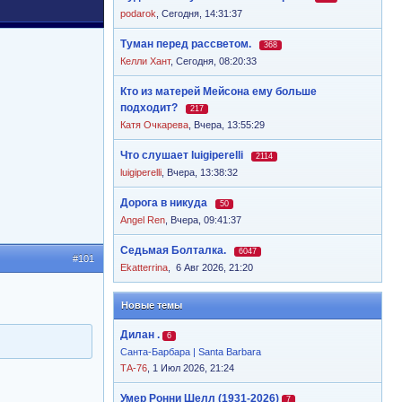
podarok
,
Сегодня, 14:31:37
Туман перед рассветом.
368
Келли Хант
,
Сегодня, 08:20:33
Кто из матерей Мейсона ему больше
подходит?
217
Катя Очкарева
,
Вчера, 13:55:29
Что слушает luigiperelli
2114
luigiperelli
,
Вчера, 13:38:32
Дорога в никуда
50
Angel Ren
,
Вчера, 09:41:37
Седьмая Болталка.
6047
#101
Ekatterrina
,
6 Авг 2026, 21:20
Новые темы
Дилан .
6
Санта-Барбара | Santa Barbara
ТА-76
, 1 Июл 2026, 21:24
Умер Ронни Шелл (1931-2026)
7