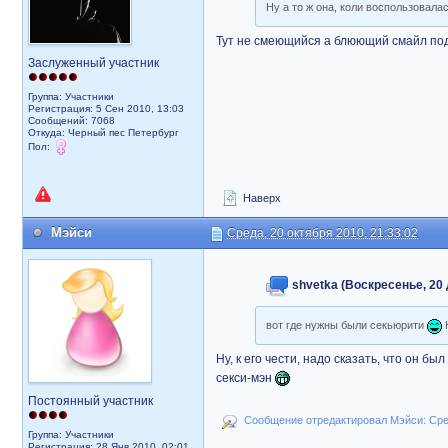
Ну а то ж она, коли воспользовал
Тут не смеющийся а блюющий смайл п
Заслуженный участник
Группа: Участники
Регистрация: 5 Сен 2010, 13:03
Сообщений: 7068
Откуда: Черный пес Петербург
Пол:
Наверх
Мэйси
Среда, 20 октября 2010, 21:33:02
shvetka (Воскресенье, 20 
вот где нужны были секьюрити
К
Ну, к его чести, надо сказать, что он б
секси-мэн
Постоянный участник
Сообщение отредактировал Мэйси: Сред
Группа: Участники
Регистрация: 28 Янв 2010, 02:01