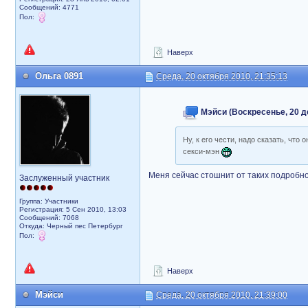
Сообщений: 4771
Пол:
Наверх
Ольга 0891
Среда, 20 октября 2010, 21:35:13
Мэйси (Воскресенье, 20 де
Ну, к его чести, надо сказать, что
секси-мэн
Меня сейчас стошнит от таких подробн
Заслуженный участник
Группа: Участники
Регистрация: 5 Сен 2010, 13:03
Сообщений: 7068
Откуда: Черный пес Петербург
Пол:
Наверх
Мэйси
Среда, 20 октября 2010, 21:39:00