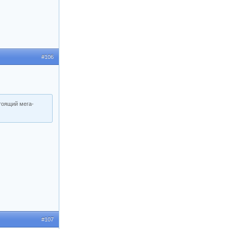
#106
стоящий мега-
#107