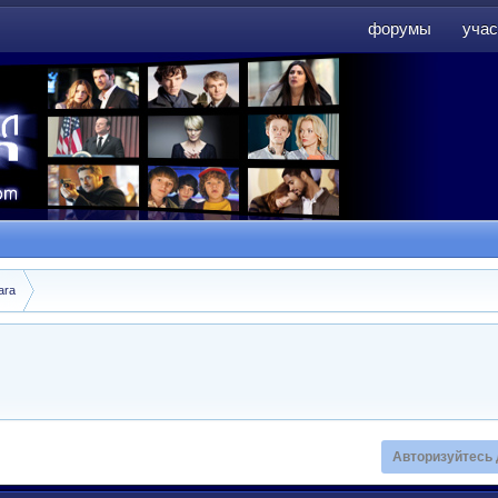
форумы
учас
форумы
учас
ara
Авторизуйтесь 