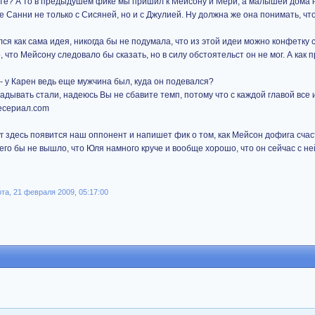
ите? А то в предыдушем фике мы пришил к Мейсону и Мери, а малышей дома 
 Санни не только с Сисяней, но и с Джулией. Ну должна же она понимать, чт
я как сама идея, никогда бы не подумала, что из этой идеи можно конфетку с
, что Мейсону следовало бы сказать, но в силу обстоятельст он не мог. А как 
а - у Карен ведь еще мужчина был, куда он подевался?
адывать стали, надеюсь Вы не сбавите темп, потому что с каждой главой все
уг здесь появится наш оппонент и напишет фик о том, как Мейсон дофига счас
ичего бы не вышло, что Юля намного круче и вообще хорошо, что он сейчас с не
та, 21 февраля 2009, 05:17:00