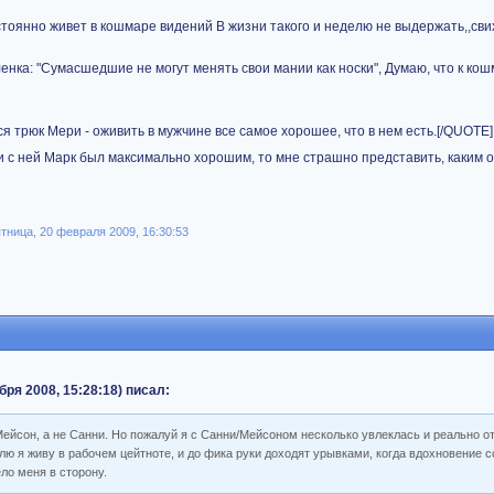
стоянно живет в кошмаре видений В жизни такого и неделю не выдержать,,с
ленка: "Сумасшедшие не могут менять свои мании как носки", Думаю, что к ко
 трюк Мери - оживить в мужчине все самое хорошее, что в нем есть.[/QUOTE]
и с ней Марк был максимально хорошим, то мне страшно представить, каким 
тница, 20 февраля 2009, 16:30:53
бря 2008, 15:28:18) писал:
Мейсон, а не Санни. Но пожалуй я с Санни/Мейсоном несколько увлеклась и реально о
ю я живу в рабочем цейтноте, и до фика руки доходят урывками, когда вдохновение 
ло меня в сторону.