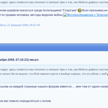
а вдруг здесь появится наш оппонент и напишет фик о том, как Мейсон дофига счаств
-синим шарфом оказаться среди болельщиков "Спартака"
Всех призываю,не
по правам человека, методы ведение войны,
ота, 21 февраля 2009, 05:57:49
абря 2008, 07:16:23) писал:
а вдруг здесь появится наш оппонент и напишет фик о том, как Мейсон дофига счаств
вно ничего бы не вышло, что Юля намного круче и вообще хорошо, что он сейчас с ней!
 ссылка на каждой странице нашего форума имеется..... мне там от одних назв
мню как тяжело определяться с полом.