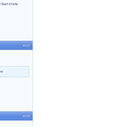
н был столь
#175
им
#176