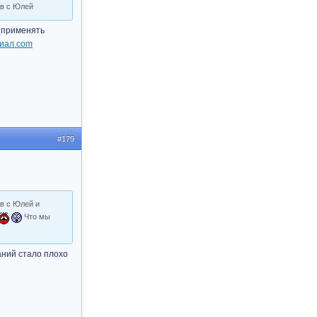
ив с Юлей
 применять
#179
ив с Юлей и
Что мы
аний стало плохо