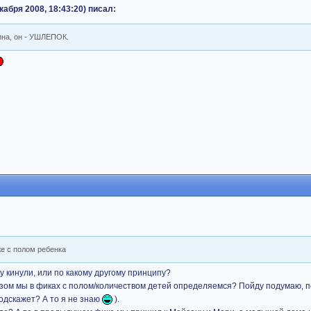
кабря 2008, 18:43:20) писал:
ина, он - УШЛЕПОК.
же с полом ребенка
ку кинули, или по какому другому принципу?
азом мы в фиках с полом/количеством детей определяемся? Пойду подумаю, п
подскажет? А то я не знаю
).