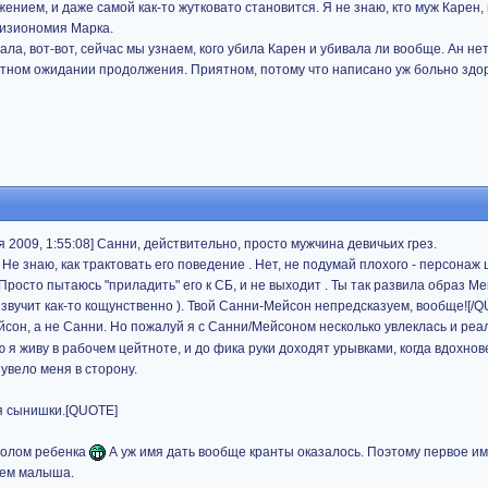
ием, и даже самой как-то жутковато становится. Я не знаю, кто муж Карен, н
физиономия Марка.
ла, вот-вот, сейчас мы узнаем, кого убила Карен и убивала ли вообще. Ан нет
ятном ожидании продолжения. Приятном, потому что написано уж больно здор
2009, 1:55:08] Санни, действительно, просто мужчина девичьих грез.
 Не знаю, как трактовать его поведение . Нет, не подумай плохого - персонаж
Просто пытаюсь "приладить" его к СБ, и не выходит . Ты так развила образ Ме
 звучит как-то кощунственно ). Твой Санни-Мейсон непредсказуем, вообще![/
йсон, а не Санни. Но пожалуй я с Санни/Мейсоном несколько увлеклась и реа
я живу в рабочем цейтноте, и до фика руки доходят урывками, когда вдохнов
увело меня в сторону.
я сынишки.[QUOTE]
 полом ребенка
А уж имя дать вообще кранты оказалось. Поэтому первое и
енем малыша.