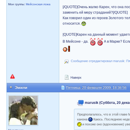
Мои группы:
Мейсонская ложа
[/QUOTE]Очень жалко Карен, что она по
заменить ей меру страданий?[/QUOTE]
Как говорил один из героев Золотого те
относится.
[QUOTE]Карен на данный момент удается
В Мейсоне - да.
А в Марке? Есл
Сообщение отредактировал marusik: Пя
Наверх
Эмили
Пятница, 20 февраля 2009, 18:36:56
marusik (Суббота, 20 дека
Предполагалось, что в этой главе 
канона
Каюсь. Последнюю недел
и похоже оно (вдохновение) уве