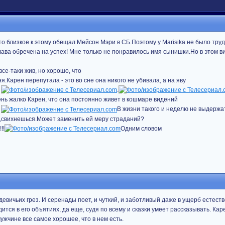
о-то близкое к этому обещал Мейсон Мэри в СБ.Поэтому у Marisika не было тру
ва обречена на успех! Мне только не понравилось имя сынишки.Но в этом в
все-таки жив, но хорошо, что
.Карен перепутала - это во сне она никого не убивала, а на яву
.
нь жалко Карен, что она постоянно живет в кошмаре видений
В жизни такого и неделю не выдержа
,свихнешься.Может заменить ей меру страданий?
!!
Одним словом
девичьих грез. И серенады поет, и чуткий, и заботливый даже в ущерб естес
ится в его объятиях, да еще, судя по всему и сказки умеет рассказывать. Ка
ужчине все самое хорошее, что в нем есть.