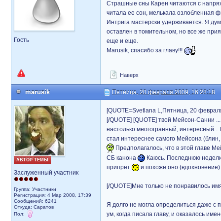
Страшные сны Карен читаются с напряжен
читала ее сон, мелькала озлобленная 
Интрига мастерски удерживается. Я дума
оставлен в томительном, но все же при
Гость
еще и еще.
Marusik, спасибо за главу!!!
Наверх
marusik
Пятница, 20 февраля 2009, 16:28:18
[QUOTE=Svetlana L,Пятница, 20 февраля 
[/QUOTE] [QUOTE] твой Мейсон-Санни ...
настолько многогранный, интересный... 
стал интереснее самого Мейсона (блин,
Предполагалось, что в этой главе Ме
СБ канона
Каюсь. Последнюю неделю 
АВТОР ТЕМЫ
припрет
и похоже оно (вдохновение) 
Заслуженный участник
[/QUOTE]Мне только не понравилось им
Группа: Участники
Регистрация: 4 Мар 2008, 17:39
Сообщений: 6241
Я долго не могла определиться даже с
Откуда: Саратов
ум, когда писала главу, и оказалось им
Пол: