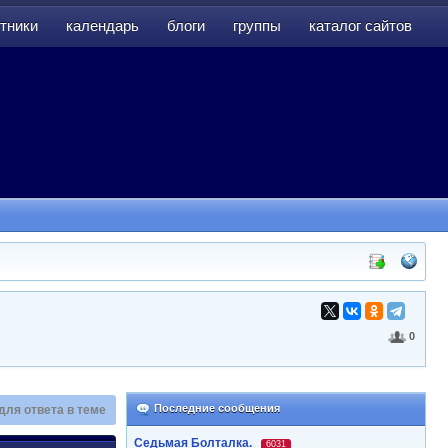
тники
календарь
блоги
группы
каталог сайтов
тники
календарь
блоги
группы
каталог сайтов
0
Последние сообщения
для ответа в теме
Седьмая Болталка.
6031