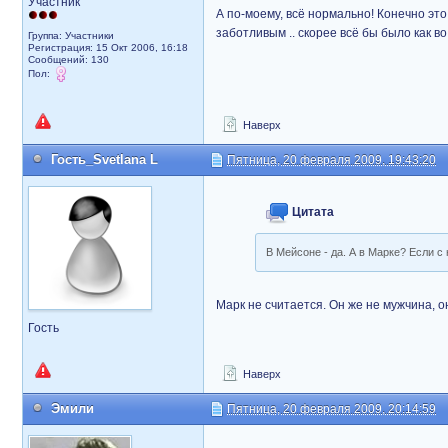
Участник
А по-моему, всё нормально! Конечно это
заботливым .. скорее всё бы было как в
Группа: Участники
Регистрация: 15 Окт 2006, 16:18
Сообщений: 130
Пол:
Наверх
Гость_Svetlana L
Пятница, 20 февраля 2009, 19:43:20
Цитата
В Мейсоне - да. А в Марке? Если 
Марк не считается. Он же не мужчина, 
Гость
Наверх
Эмили
Пятница, 20 февраля 2009, 20:14:59