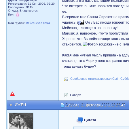
Группа: Модераторы
Marusik, а Вы нас с малышом познаком
Регистрация: 21 Сен 2006, 06:20
Что интересно - мне нравится поведение
Сообщений: 9145
Откуда: Владивосток
ее.
Пол:
В сериале мне Санни Спрокет не нравилс
удалось!
Он у Вас иногда говорит то
Мои группы:
Мейсонская ложа
Мейсона, плюющего на папаньку!
Marusik, я, наверное, что-то пропустил
Хорошо, что Вы сейчас чаще главы выкл
становится.
Какая мне жуткая мысль пришла - а вдр
считает, что с Мери у него все равно н
тогда делать будем?
Сообщение отредактировал Clair: Суббо
Наверх
ИЖЕН
Суббота, 21 февраля 2009, 05:55:47
Цитата