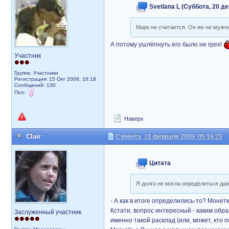
Svetlana L (Суббота, 20 де
Марк не считается. Он же не мужч
А потому ушлёпнуть его было не грех!
Участник
Группа: Участники
Регистрация: 15 Окт 2006, 16:18
Сообщений: 130
Пол:
Наверх
Clair
Суббота, 21 февраля 2009, 05:16:23
Цитата
Я долго не могла определиться да
- А как в итоге определились-то? Монет
Кстати, вопрос интересный - каким обр
Заслуженный участник
именно такой расклад (или, может, кто 