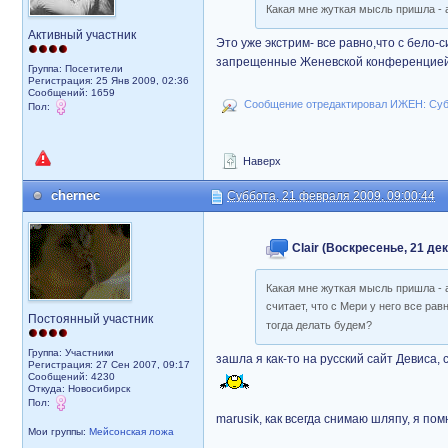
Какая мне жуткая мысль пришла - 
Активный участник
Это уже экстрим- все равно,что с бело
запрещенные Женевской конференцией 
Группа: Посетители
Регистрация: 25 Янв 2009, 02:36
Сообщений: 1659
Сообщение отредактировал ИЖЕН: Субб
Пол:
Наверх
chernec
Суббота, 21 февраля 2009, 09:00:44
Clair (Воскресенье, 21 дек
Какая мне жуткая мысль пришла - 
считает, что с Мери у него все ра
Постоянный участник
тогда делать будем?
Группа: Участники
зашла я как-то на русский сайт Девиса,
Регистрация: 27 Сен 2007, 09:17
Сообщений: 4230
Откуда: Новосибирск
Пол:
marusik, как всегда снимаю шляпу, я по
Мои группы:
Мейсонская ложа