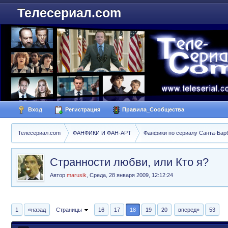
Телесериал.com
Вход
Регистрация
Правила_Сообщества
Телесериал.com
ФАНФИКИ И ФАН-АРТ
Фанфики по сериалу Санта-Барбар
Странности любви, или Кто я?
Автор
marusik
,
Среда, 28 января 2009, 12:12:24
1
«назад
Страницы
16
17
18
19
20
вперед»
53