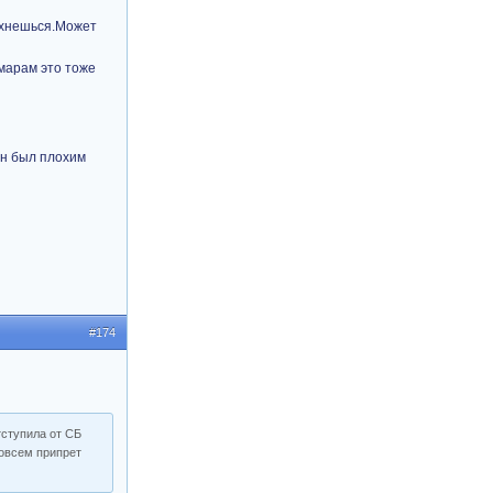
вихнешься.Может
шмарам это тоже
он был плохим
#174
тступила от СБ
совсем припрет