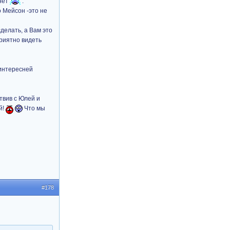
нет
.
о Мейсон -это не
делать, а Вам это
приятно видеть
 интересней
твив с Юлей и
й!
Что мы
#178