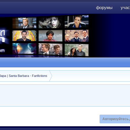
форумы
учас
форумы
учас
а | Santa Barbara - Fanfictions
Авторизуйтесь 