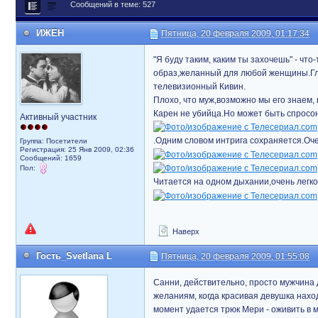
Сообщений в теме: 527
ИЖЕН
Пятница, 20 февраля 2009, 01:17:34
"Я буду таким, каким ты захочешь" - чт
образ,желанный для любой женщины.Гла
телевизионный Кивин.
Плохо, что муж,возможно мы его знаем, 
Карен не убийца.Но может быть спросоня
Активный участник
.Одним словом интрига сохраняется.Оче
Группа: Посетители
Регистрация: 25 Янв 2009, 02:36
Сообщений: 1659
Пол:
Читается на одном дыхании,очень легко!
Наверх
Гость_Svetlana L
Пятница, 20 февраля 2009, 01:55:08
Санни, действительно, просто мужчина 
желаниям, когда красивая девушка наход
момент удается трюк Мери - оживить в м