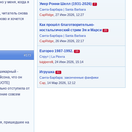
о у меня, когда я
Умер Ронни Шелл (1931-2026)
7
Санта-Барбара | Santa Barbara
, читатель снова
CapRidge
, 27 Июн 2026, 12:27
ово и хочется
Как прошёл благотворительно-
ностальгический стрим Эя и Марси
20
Санта-Барбара | Santa Barbara
CapRidge
, 26 Июн 2026, 22:17
Europeo 1987-1992.
16
#173
Спрут | La Piovra
luigiperelli
, 24 Июн 2026, 15:14
 шикарный -
Игрушка
61
йсона, что он
Санта-Барбара: законченные фанфики
QUOTE]
Cap
, 14 Мар 2026, 12:12
льно отступила от
ение совсем
мя, пришедшее на