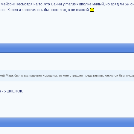
 Мейсон! Несмотря на то, что Санни у marusik вполне милый, но вряд ли бы о
о сне Карен и закончилось бы постелью, а не сказкой
с ней Марк был максимально хорошим, то мне страшно представить, каким он был плох
он - УШЛЕПОК.