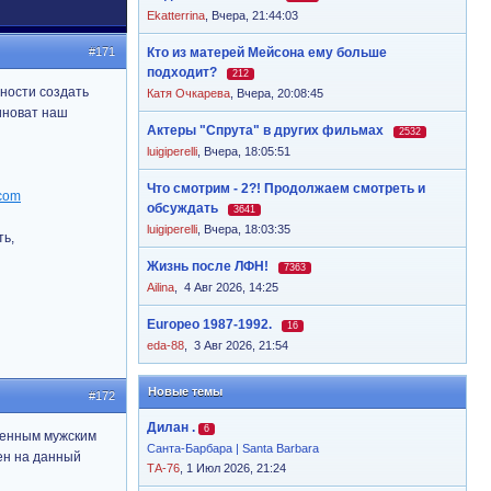
Ekatterrina
,
Вчера, 21:44:03
#171
Кто из матерей Мейсона ему больше
подходит?
212
дности создать
Катя Очкарева
,
Вчера, 20:08:45
иноват наш
Актеры "Спрута" в других фильмах
2532
luigiperelli
,
Вчера, 18:05:51
Что смотрим - 2?! Продолжаем смотреть и
обсуждать
3641
luigiperelli
,
Вчера, 18:03:35
ть,
Жизнь после ЛФН!
7363
Ailina
,
4 Авг 2026, 14:25
Europeo 1987-1992.
16
eda-88
,
3 Авг 2026, 21:54
Новые темы
#172
Дилан .
6
твенным мужским
Санта-Барбара | Santa Barbara
рен на данный
ТА-76
, 1 Июл 2026, 21:24