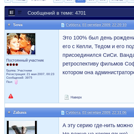
Сообщений в теме: 4701
Sova
Суббота, 03 октября 2009, 22:20:10
Это 100% был день рожден
его с Келли, Тедом и его по
присоединился СиСи. Ванда
Постоянный участник
ретроспективу фильмов Соф
Группа: Участники
котором она администратор
Регистрация: 21 мая 2007, 00:23
Сообщений: 3975
Пол:
Наверх
Zabava
Суббота, 03 октября 2009, 22:31:06
А эту серию где-нить можно
Не важно на каком языке)