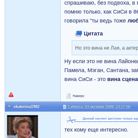
спрашиваю, без подвоха, в
помню только, как СиСи в 86
говорила "ты ведь тоже
лю
Цитата
Но это вина не Лая, а акте
Ну если это не вина Лайонел
Памела, Мэган, Сантана, за
вина СиСи - это
вина сцен
Наверх
ekaterina1982
Суббота, 03 октября 2009, 23:27:58
тех кому еще интересно.