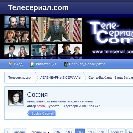
Телесериал.com
Вход
Регистрация
Правила_Сообщества
Телесериал.com
ЛЕГЕНДАРНЫЕ СЕРИАЛЫ
Санта-Барбара | Santa Barba
София
отношения с остальными героями сериала
Автор
natka
,
Суббота, 13 декабря 2008, 09:33:47
Sophia Capwell
1
«назад
Страницы
187
188
189
190
191
вперед»
47