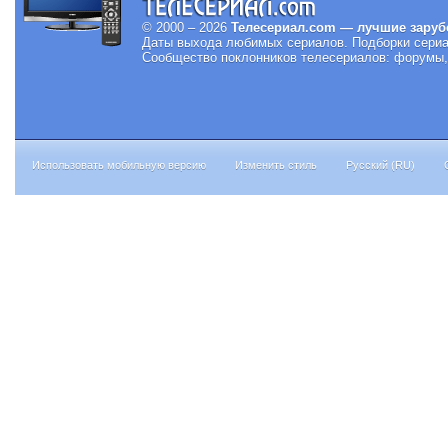
© 2000 – 2026
Телесериал.com — лучшие заруб
Даты выхода любимых сериалов.
Подборки сериа
Сообщество поклонников телесериалов: форумы, 
Использовать мобильную версию
Изменить стиль
Русский (RU)