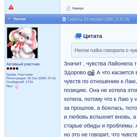
Наверх
Нелли
Суббота, 03 октября 2009, 22:47:45
Цитата
Нелли natka говорила о чу
Значит , чувства Лайонела т
Активный участник
Здорово
А что касается
Группа: Участники
Регистрация: 26 Сен 2009, 07:41
чувств по отношению к Лаю,
Сообщений: 1724
Пол:
позицию. Она не хотела это
хотела, потому что к Лаю у
за прошлое, а боялась, пот
и любовь вспыхнет вновь, а
старые обиды и проблемы. А
но это не говорит, что чувс