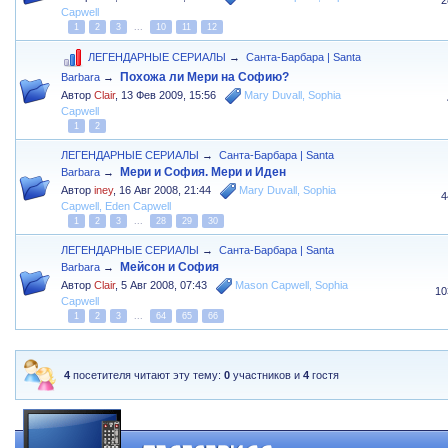
Capwell
1
2
3
...
10
11
12
ЛЕГЕНДАРНЫЕ СЕРИАЛЫ
→
Санта-Барбара | Santa
Похожа ли Мери на Софию?
Barbara
→
Автор
Clair
,
13 Фев 2009, 15:56
Mary Duvall
,
Sophia
Capwell
1
2
ЛЕГЕНДАРНЫЕ СЕРИАЛЫ
→
Санта-Барбара | Santa
Мери и София. Мери и Иден
Barbara
→
Автор
iney
,
16 Авг 2008, 21:44
Mary Duvall
,
Sophia
4
Capwell
,
Eden Capwell
1
2
3
...
28
29
30
ЛЕГЕНДАРНЫЕ СЕРИАЛЫ
→
Санта-Барбара | Santa
Мейсон и София
Barbara
→
Автор
Clair
,
5 Авг 2008, 07:43
Mason Capwell
,
Sophia
10
Capwell
1
2
3
...
64
65
66
4
посетителя читают эту тему:
0
участников и
4
гостя