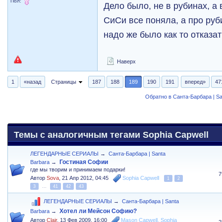
Пол:
Дело было, не в рубинах, а 
СиСи все поняла, а про руб
надо же было как то отказат
Наверх
1
«назад
Страницы
187
188
189
190
191
вперед»
47
Обратно в Санта-Барбара | Sa
Темы с аналогичным тегами Sophia Capwell
ЛЕГЕНДАРНЫЕ СЕРИАЛЫ
→
Санта-Барбара | Santa
Гостиная Софии
Barbara
→
где мы творим и принимаем подарки!
7
Автор
Sova
,
21 Апр 2012, 04:45
Sophia Capwell
1
2
3
...
41
42
43
ЛЕГЕНДАРНЫЕ СЕРИАЛЫ
→
Санта-Барбара | Santa
Хотел ли Мейсон Софию?
Barbara
→
Автор
Clair
,
13 Фев 2009, 16:00
Mason Capwell
,
Sophia
2