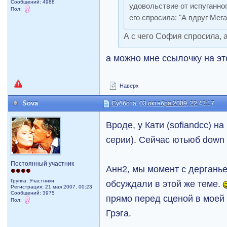
Сообщений: 4988
удовольствие от испуганно
Пол:
его спросила: "А вдруг Мега
А с чего София спросила, 
а можно мне ссылочку на э
Наверх
Sova
Суббота, 03 октября 2009, 22:42:17
Вроде, у Кати (sofiandcc) н
серии). Сейчас ютьюб dow
Постоянный участник
Анн2, мы момент с дергань
Группа: Участники
обсуждали в этой же теме.
Регистрация: 21 мая 2007, 00:23
Сообщений: 3975
прямо перед сценой в моей
Пол:
Грэга.