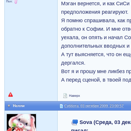
Пол:
Мэган вернется, и как СиСи
предположения реагируют.
Я помню спрашивала, как п
обратно к Софии. И мне отв
уехала, он опять и начал С
дополнительных вводных и 
А тут выясняется, что он ещ
дергался.
Вот я и прошу мне ликбез п
А перед сценой, в твоей по
Наверх
Нелли
Суббота, 03 октября 2009, 23:00:57
Sova (Среда, 03 дек
писал: