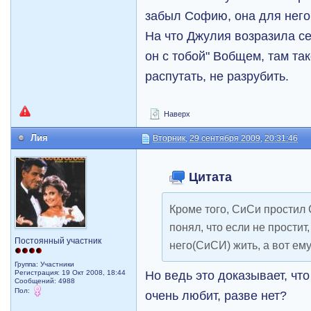
забыл Софию, она для него 
На что Джулия возразила се
он с тобой" Вобщем, там так
распутать, не разрубить.
Наверх
Лия
Вторник, 29 сентября 2009, 20:31:46
Цитата
Кроме того, СиСи простил 
понял, что если не простит
Постоянный участник
него(СиСИ) жить, а вот ему 
Группа: Участники
Но ведь это доказывает, что
Регистрация: 19 Окт 2008, 18:44
Сообщений: 4988
Пол:
очень любит, разве нет?