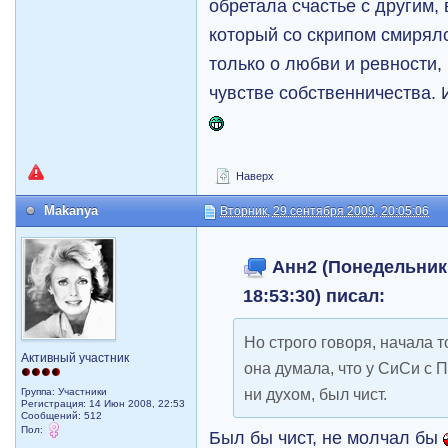
обретала счастье с другим, 
который со скрипом смирялс
только о любви и ревности,
чувстве собственничества. 
Наверх
Makanya
Вторник, 29 сентября 2009, 20:05:06
Анн2 (Понедельник,
18:53:30) писал:
Но строго говоря, начала т
Активный участник
она думала, что у СиСи с 
ни духом, был чист.
Группа: Участники
Регистрация: 14 Июн 2008, 22:53
Сообщений: 512
Пол:
Был бы чист, не молчал бы