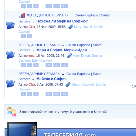
Capwell
1
2
3
...
10
11
12
ЛЕГЕНДАРНЫЕ СЕРИАЛЫ
→
Санта-Барбара | Santa
Похожа ли Мери на Софию?
Barbara
→
Автор
Clair
,
13 Фев 2009, 15:56
Mary Duvall
,
Sophia
Capwell
1
2
ЛЕГЕНДАРНЫЕ СЕРИАЛЫ
→
Санта-Барбара | Santa
Мери и София. Мери и Иден
Barbara
→
Автор
iney
,
16 Авг 2008, 21:44
Mary Duvall
,
Sophia
4
Capwell
,
Eden Capwell
1
2
3
...
28
29
30
ЛЕГЕНДАРНЫЕ СЕРИАЛЫ
→
Санта-Барбара | Santa
Мейсон и София
Barbara
→
Автор
Clair
,
5 Авг 2008, 07:43
Mason Capwell
,
Sophia
10
Capwell
1
2
3
...
64
65
66
8
посетителей читают эту тему:
0
участников и
8
гостей