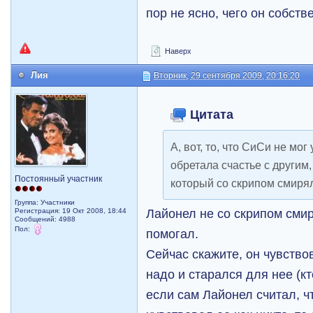
пор не ясно, чего он собст
Наверх
Лия
Вторник, 29 сентября 2009, 20:16:20
Цитата
А, вот, то, что СиСи не мо
обретала счастье с другим,
Постоянный участник
который со скрипом смиря
Группа: Участники
Лайонел не со скрипом смир
Регистрация: 19 Окт 2008, 18:44
Сообщений: 4988
Пол:
помогал.
Сейчас скажите, он чувство
надо и старался для нее (кт
если сам Лайонел считал, ч