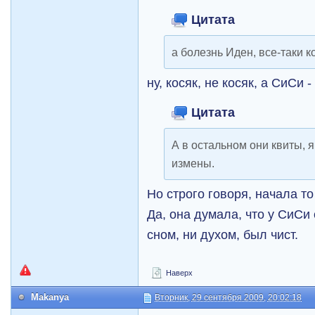
Цитата
а болезнь Иден, все-таки к
ну, косяк, не косяк, а СиСи -
Цитата
А в остальном они квиты, 
измены.
Но строго говоря, начала т
Да, она думала, что у СиСи
сном, ни духом, был чист.
Наверх
Makanya
Вторник, 29 сентября 2009, 20:02:18