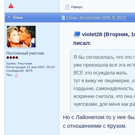
Наверх
Sova
Среда, 16 сентября 2009, 11:30:22
violet28 (Вторник, 1
писал:
Постоянный участник
Я бы согласилась, что это
Группа: Участники
уже произошла вся эта ист
Регистрация: 21 мая 2007, 00:23
Сообщений: 3975
ВСЕ это осуждала мать.
Пол:
тут я вижу не лицемерие, а
гордыню, самонадеяность,
искренне считала, что она 
чувтсвами, для меня как р
Но с Лайонелом-то у нее б
с отношениями с Крузом.