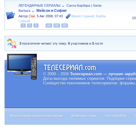
ЛЕГЕНДАРНЫЕ СЕРИАЛЫ
→
Санта-Барбара | Santa
Мейсон и София
Barbara
→
Автор
Clair
,
5 Авг 2008, 07:43
Mason Capwell
,
Sophia
10
Capwell
1
2
3
...
64
65
66
3
посетителя читают эту тему:
0
участников и
3
гостя
© 2000 – 2026
Телесериал.com — лучшие заруб
Даты выхода любимых сериалов.
Подборки сериа
Сообщество поклонников телесериалов: форумы, 
Использовать мобильную версию
Изменить стиль
Русский (RU)