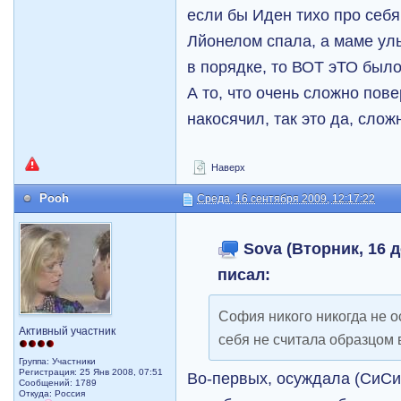
если бы Иден тихо про себя
Лйонелом спала, а маме улы
в порядке, то ВОТ эТО был
А то, что очень сложно пове
накосячил, так это да, слож
Наверх
Pooh
Среда, 16 сентября 2009, 12:17:22
Sova (Вторник, 16 д
писал:
Cофия никого никогда не о
Активный участник
себя не считала образцом 
Группа: Участники
Регистрация: 25 Янв 2008, 07:51
Во-первых, осуждала (СиСи,
Сообщений: 1789
Откуда: Россия