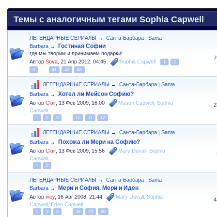
Темы с аналогичным тегами Sophia Capwell
ЛЕГЕНДАРНЫЕ СЕРИАЛЫ
→
Санта-Барбара | Santa
Гостиная Софии
Barbara
→
где мы творим и принимаем подарки!
7
Автор
Sova
,
21 Апр 2012, 04:45
Sophia Capwell
1
2
3
...
41
42
43
ЛЕГЕНДАРНЫЕ СЕРИАЛЫ
→
Санта-Барбара | Santa
Хотел ли Мейсон Софию?
Barbara
→
Автор
Clair
,
13 Фев 2009, 16:00
Mason Capwell
,
Sophia
2
Capwell
1
2
3
...
10
11
12
ЛЕГЕНДАРНЫЕ СЕРИАЛЫ
→
Санта-Барбара | Santa
Похожа ли Мери на Софию?
Barbara
→
Автор
Clair
,
13 Фев 2009, 15:56
Mary Duvall
,
Sophia
Capwell
1
2
ЛЕГЕНДАРНЫЕ СЕРИАЛЫ
→
Санта-Барбара | Santa
Мери и София. Мери и Иден
Barbara
→
Автор
iney
,
16 Авг 2008, 21:44
Mary Duvall
,
Sophia
4
Capwell
,
Eden Capwell
1
2
3
...
28
29
30