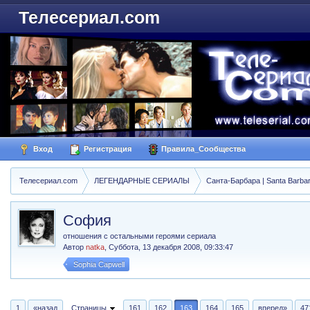
Телесериал.com
Вход
Регистрация
Правила_Сообщества
Телесериал.com
ЛЕГЕНДАРНЫЕ СЕРИАЛЫ
Санта-Барбара | Santa Barba
София
отношения с остальными героями сериала
Автор
natka
,
Суббота, 13 декабря 2008, 09:33:47
Sophia Capwell
1
«назад
Страницы
161
162
163
164
165
вперед»
47