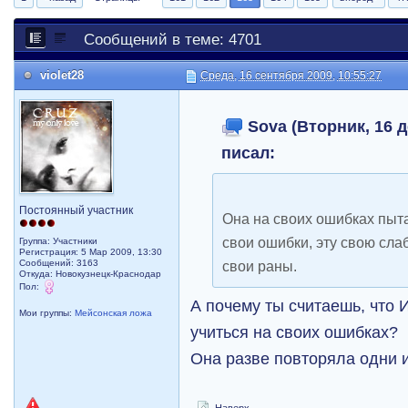
Сообщений в теме: 4701
violet28
Среда, 16 сентября 2009, 10:55:27
Sova (Вторник, 16 д
писал:
Постоянный участник
Она на своих ошибках пыта
свои ошибки, эту свою сла
Группа: Участники
Регистрация: 5 Мар 2009, 13:30
Сообщений: 3163
свои раны.
Откуда: Новокузнецк-Краснодар
Пол:
А почему ты считаешь, что 
Мои группы:
Мейсонская ложа
учиться на своих ошибках?
Она разве повторяла одни 