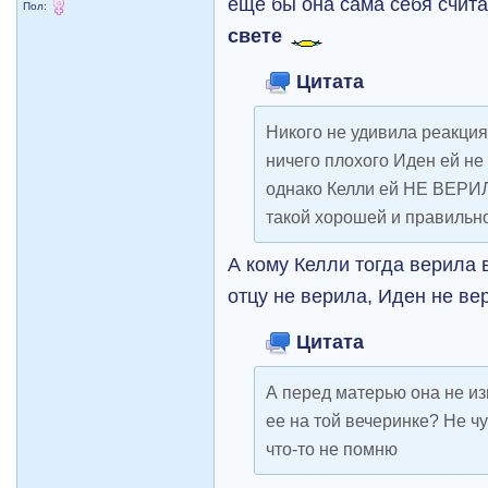
еще бы она сама себя счит
Пол:
свете
Цитата
Никого не удивила реакци
ничего плохого Иден ей не 
однако Келли ей НЕ ВЕРИЛА
такой хорошей и правильн
А кому Келли тогда верила 
отцу не верила, Иден не ве
Цитата
А перед матерью она не из
ее на той вечеринке? Не ч
что-то не помню