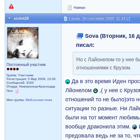
Наверх
violet28
Среда, 16 сентября 2009, 11:34:21
Sova (Вторник, 16 д
писал:
Но с Лайонелом-то у нее 
Постоянный участник
отношениями с Крузом.
Группа: Участники
Регистрация: 5 Мар 2009, 13:30
Да в это время Иден прост
Сообщений: 3163
Откуда: Новокузнецк-Краснодар
Лйонелом
,( у нее с Круз
Пол:
отношений то не было)это 
Мои группы:
Мейсонская ложа
ситуации то разные. Ни Лай
были на тот момент любимы
вообще драконила этим.
предовала ведь не за то, чт