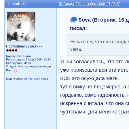
violet28
Среда, 16 сентября 2009, 11:25:50
Sova (Вторник, 16 д
писал:
Речь о том, что она осужда
Постоянный участник
сама.
Группа: Участники
Регистрация: 5 Мар 2009, 13:30
Я бы согласилась, что это 
Сообщений: 3163
Откуда: Новокузнецк-Краснодар
уже произошла вся эта исто
Пол:
ВСЕ это осуждала мать.
Мои группы:
Мейсонская ложа
тут я вижу не лицемерие, а 
гордыню, самонадеяность, 
искренне считала, что она 
чувтсвами, для меня как ра