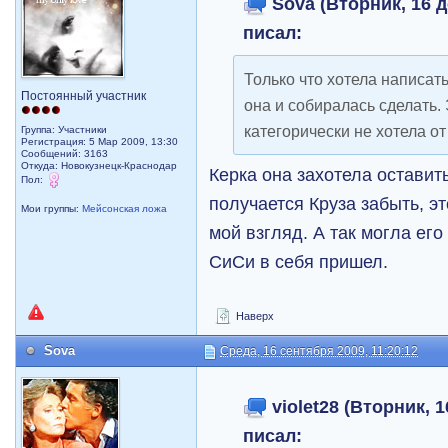
Sova (Вторник, 16 д
писал:
Только что хотела написать
Постоянный участник
она и собиралась сделать. 
категорически не хотела от
Группа: Участники
Регистрация: 5 Мар 2009, 13:30
Сообщений: 3163
Откуда: Новокузнецк-Краснодар
Керка она захотела оставить
Пол:
получается Круза забыть, э
Мои группы:
Мейсонская ложа
мой взгляд. А так могла его 
СиСи в себя пришел.
Наверх
Sova
Среда, 16 сентября 2009, 11:20:12
violet28 (Вторник, 1
писал: