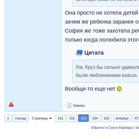
Она просто не хотела детей
зачем же ребенка заранее о
София же тоже захотела ре
только когда полюбила это
Цитата
Хм, Круз бы сильно удивилс
были любовниками вовсю.
Вообще-то еще нет
Наверх
1
«назад
Страницы
161
162
163
164
165
вперед»
47
Обратно в Санта-Барбара | Sa