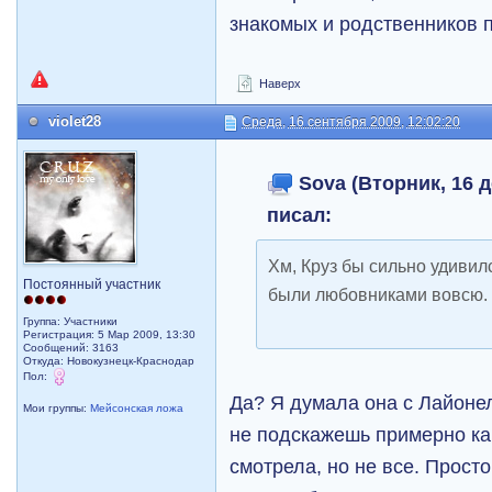
знакомых и родственников п
Наверх
violet28
Среда, 16 сентября 2009, 12:02:20
Sova (Вторник, 16 д
писал:
Хм, Круз бы сильно удивилс
Постоянный участник
были любовниками вовсю.
Группа: Участники
Регистрация: 5 Мар 2009, 13:30
Сообщений: 3163
Откуда: Новокузнецк-Краснодар
Пол:
Да? Я думала она с Лайоне
Мои группы:
Мейсонская ложа
не подскажешь примерно как
смотрела, но не все. Просто