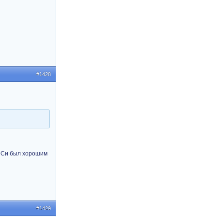
#1428
 СиСи был хорошим
#1429