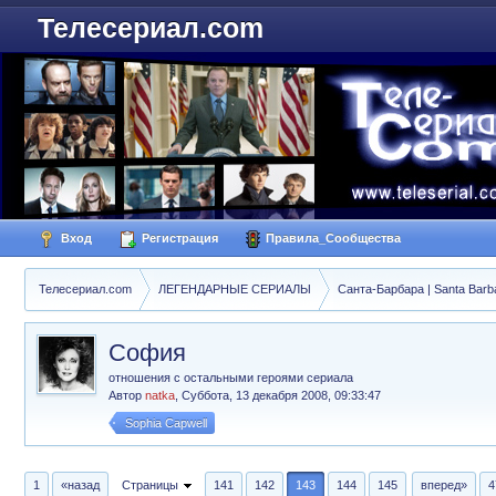
Телесериал.com
Вход
Регистрация
Правила_Сообщества
Телесериал.com
ЛЕГЕНДАРНЫЕ СЕРИАЛЫ
Санта-Барбара | Santa Barb
София
отношения с остальными героями сериала
Автор
natka
,
Суббота, 13 декабря 2008, 09:33:47
Sophia Capwell
1
«назад
Страницы
141
142
143
144
145
вперед»
4