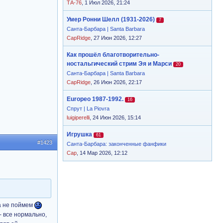
ТА-76
, 1 Июл 2026, 21:24
Умер Ронни Шелл (1931-2026)
7
Санта-Барбара | Santa Barbara
CapRidge
, 27 Июн 2026, 12:27
Как прошёл благотворительно-
ностальгический стрим Эя и Марси
20
Санта-Барбара | Santa Barbara
CapRidge
, 26 Июн 2026, 22:17
Europeo 1987-1992.
16
Спрут | La Piovra
luigiperelli
, 24 Июн 2026, 15:14
Игрушка
61
#1423
Санта-Барбара: законченные фанфики
Cap
, 14 Мар 2026, 12:12
га не поймем
- все нормально,