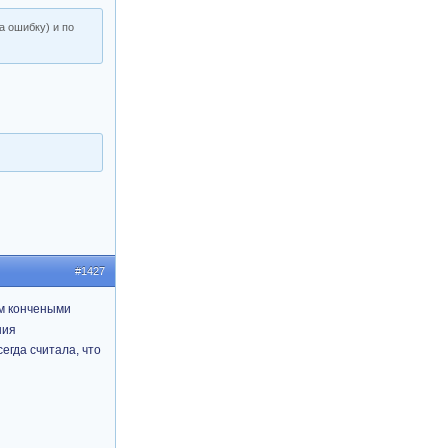
а ошибку) и по
#1427
ем кончеными
ния
сегда считала, что