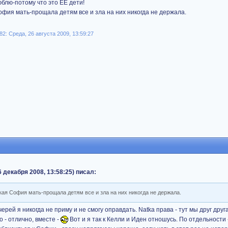
юблю-потому что это ЕЕ дети!
фия мать-прощала детям все и зла на них никогда не держала.
2: Среда, 26 августа 2009, 13:59:27
 декабря 2008, 13:58:25) писал:
ая София мать-прощала детям все и зла на них никогда не держала.
ерей я никогда не приму и не смогу оправдать. Natka права - тут мы друг дру
 - отлично, вместе -
Вот и я так к Келли и Иден отношусь. По отдельности 