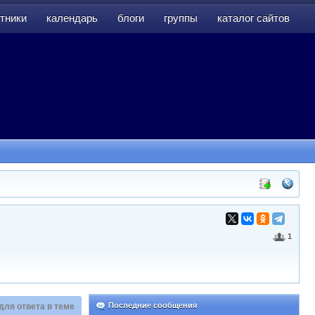
тники
календарь
блоги
группы
каталог сайтов
тники
календарь
блоги
группы
каталог сайтов
1
Последние сообщения
для ответа в теме