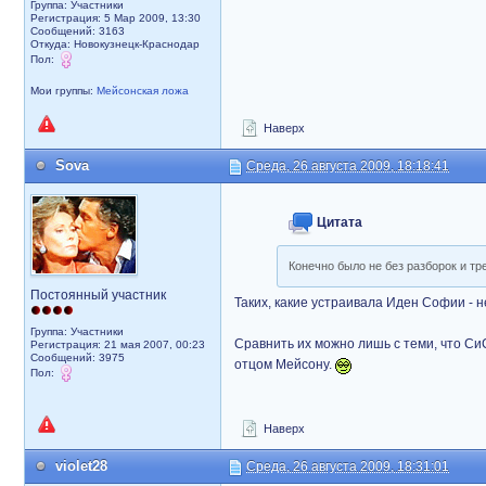
Группа: Участники
Регистрация: 5 Мар 2009, 13:30
Сообщений: 3163
Откуда: Новокузнецк-Краснодар
Пол:
Мои группы:
Мейсонская ложа
Наверх
Sova
Среда, 26 августа 2009, 18:18:41
Цитата
Конечно было не без разборок и трен
Постоянный участник
Таких, какие устраивала Иден Софии - н
Группа: Участники
Сравнить их можно лишь с теми, что СиС
Регистрация: 21 мая 2007, 00:23
Сообщений: 3975
отцом Мейсону.
Пол:
Наверх
violet28
Среда, 26 августа 2009, 18:31:01