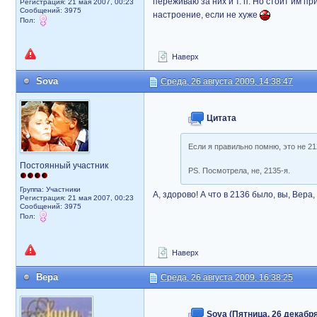
переживаю за них и т. п. Но стоит им пр
Регистрация: 21 мая 2007, 00:23
Сообщений: 3975
настроение, если не хуже
Пол:
Наверх
Sova
Среда, 26 августа 2009, 14:38:47
Цитата
Если я правильно помню, это не 21
Постоянный участник
PS. Посмотрела, не, 2135-я.
Группа: Участники
А, здорово! А что в 2136 было, вы, Вера
Регистрация: 21 мая 2007, 00:23
Сообщений: 3975
Пол:
Наверх
Вера
Среда, 26 августа 2009, 16:38:25
Sova (Пятница, 26 декабря