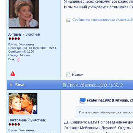
Я например, всех Кепволят все равно л
И мы лишний убеждаемся в том,какая Со
Сообщение отредактировал ekaterina198
Активный участник
Группа: Участники
Регистрация: 13 Фев 2009, 15:54
Сообщений: 1250
Откуда: Москва
Пол:
Наверх
Sova
Среда, 26 августа 2009, 14:37:12
ekaterina1982 (Пятница, 26
И мы лишний убеждаемся в том,как
Постоянный участник
Да, София-то мать! Но поведение ее доч
Это как с Мейсоном и Джулией. Отдельно
Группа: Участники