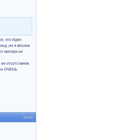
ое, что Иден
иод ,но я вполне
от матери не
 ее отсутствием
ден ОЧЕНЬ
#1430