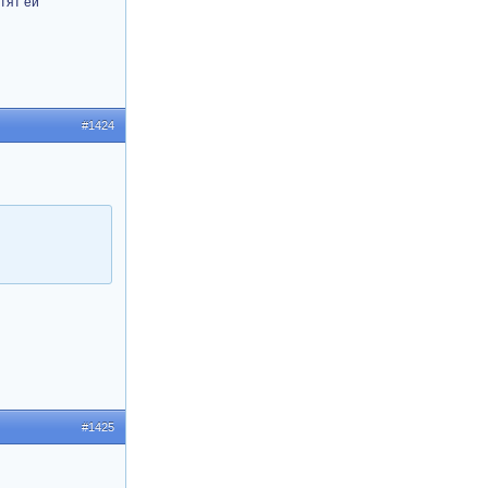
ртят ей
#1424
#1425