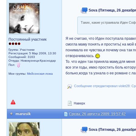
Sova (Пятница, 26 декабря
Таких, какие устраивала Иден Софи
Я не считаю, что Иден поступала правил
Постоянный участник
смогла маму понять и простить( на мой 
Группа: Участники
понимала ее чувства,и почему она так 
Регистрация: 5 Мар 2009, 13:30
отворачивалась.
Сообщений: 3163
Откуда: Новокузнецк-Краснодар
То. что иден так приняла маму,для мен
Пол:
все эти годы, имхо простить боль ко
больно,когда та узнала о ее романе с л
Мои группы:
Мейсонская ложа
Сообщение отредактировал violet28: Сре
Наверх
marusik
Среда, 26 августа 2009, 19:57:42
Sova (Пятница, 26 декабря