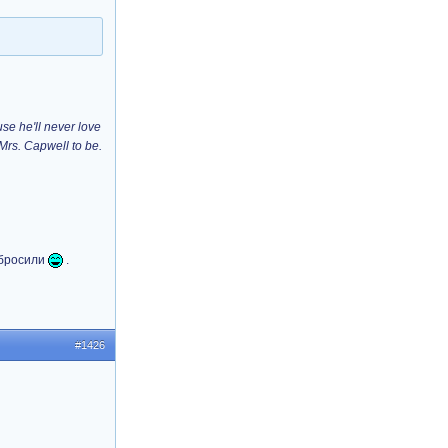
use he'll never love
Mrs. Capwell to be.
и бросили
.
#1426