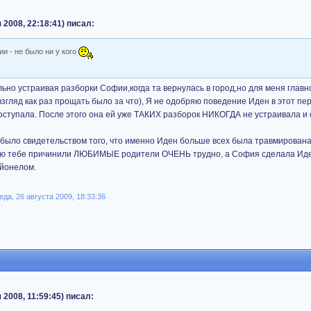
 2008, 22:18:41) писал:
и - не было ни у кого
ьно устраивая разборки Софии,когда та вернулась в город,но для меня главн
взгляд как раз прощать было за что), Я не одобряю поведение Иден в этот пер
поступала. После этого она ей уже ТАКИХ разборок НИКОГДА не устраивала и 
я было свидетельством того, что именно Иден больше всех была травмирована
торую тебе причинили ЛЮБИМЫЕ родители ОЧЕНЬ трудно, а София сделала И
айонелом.
да, 26 августа 2009, 18:33:36
 2008, 11:59:45) писал: