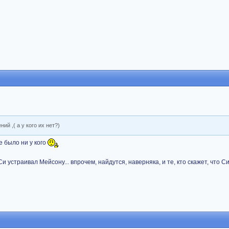
ий ,( а у кого их нет?)
е было ни у кого
и устраивал Мейсону... впрочем, найдутся, наверняка, и те, кто скажет, что