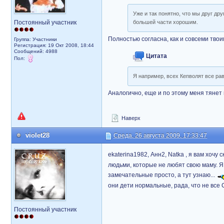
Уже и так понятно, что мы друг др
Постоянный участник
большей части хорошим.
Полностью согласна, как и совсеми тво
Группа: Участники
Регистрация: 19 Окт 2008, 18:44
Сообщений: 4988
Цитата
Пол:
Я например, всех Кепволят все ра
Аналогично, еще и по этому меня тянет
Наверх
violet28
Среда, 26 августа 2009, 17:33:47
ekaterina1982, Анн2, Natka , я вам хоч
людьми, которые не любят свою маму. 
замечательные просто, а тут узнаю...
они дети нормальные, рада, что не вс
Постоянный участник