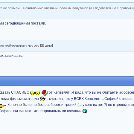
уга не поймем - я считаю мир цветным, полным полутонов (а следовательно с правом н
ими сегодняшними постами.
вно люблю-потому что это ЕЕ дети!
 их защищать.
у сказать СПАСИБО
от Кепвелят .Я рада, что вы не считаете их совс
Я когда фильм смотрела
, считала, что у ВСЕХ Кепвелят с Софией отноше
Конечно было не без разборок и трений,( а у кого их нет?) но в целом, я в
е Софанатки считают их неправильными пчелами