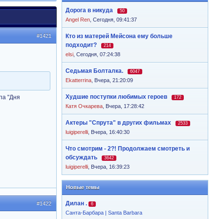
Дорога в никуда
50
Angel Ren
,
Сегодня, 09:41:37
#1421
Кто из матерей Мейсона ему больше
подходит?
214
elsi
,
Сегодня, 07:24:38
Седьмая Болталка.
6047
Ekatterrina
,
Вчера, 21:20:09
Худшие поступки любимых героев
па "Дня
172
Катя Очкарева
,
Вчера, 17:28:42
Актеры "Спрута" в других фильмах
2533
luigiperelli
,
Вчера, 16:40:30
Что смотрим - 2?! Продолжаем смотреть и
обсуждать
3642
luigiperelli
,
Вчера, 16:39:23
Новые темы
Дилан .
#1422
6
Санта-Барбара | Santa Barbara