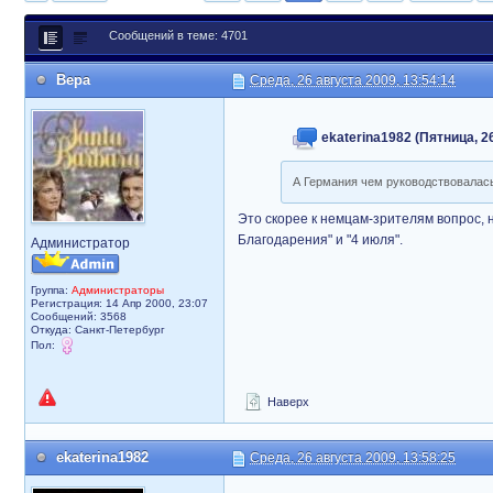
Сообщений в теме: 4701
Вера
Среда, 26 августа 2009, 13:54:14
ekaterina1982 (Пятница, 26
А Германия чем руководствовала
Это скорее к немцам-зрителям вопрос, 
Благодарения" и "4 июля".
Администратор
Группа:
Администраторы
Регистрация: 14 Апр 2000, 23:07
Сообщений: 3568
Откуда: Санкт-Петербург
Пол:
Наверх
ekaterina1982
Среда, 26 августа 2009, 13:58:25