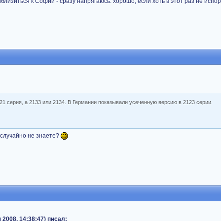
иблизиться к Софии - сразу напрягаюсь: хорошо, если хоть в этот раз не испо
21 серия, а 2133 или 2134. В Германии показывали усеченную версию в 2123 серии.
, случайно не знаете?
 2008, 14:38:47) писал: