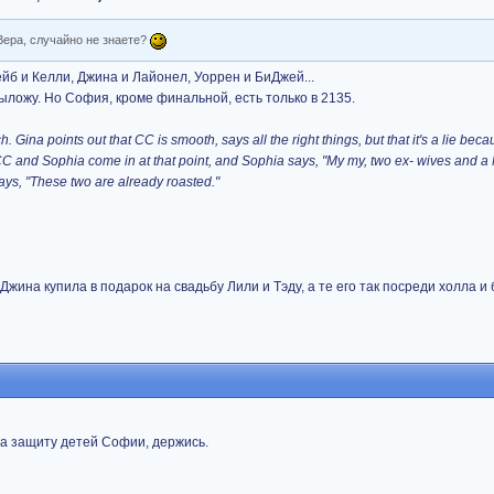
 Вера, случайно не знаете?
йб и Келли, Джина и Лайонел, Уоррен и БиДжей...
ыложу. Но София, кроме финальной, есть только в 2135.
Gina points out that CC is smooth, says all the right things, but that it's a lie beca
and Sophia come in at that point, and Sophia says, "My my, two ex- wives and a 
 says, "These two are already roasted."
 Джина купила в подарок на свадьбу Лили и Тэду, а те его так посреди холла 
за защиту детей Софии, держись.