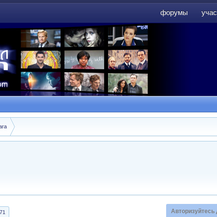
форумы
учас
форумы
учас
ara
Авторизуйтесь 
71