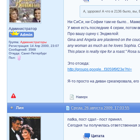
А, здорово! А что в 2136 было, вы,
Ни СиСи, ни Софии там не было... Макке
У меня есть последние 4 серии, потом в
Администратор
Про вашу сцену с Энджелой:
Gina and Angela are plastered on the couch. 
Группа:
Администраторы
any woman as much as he loves Sophia. CC 
Регистрация: 14 Апр 2000, 23:07
Сообщений: 3568
This place is really ripe for a roast." Rosa
Откуда: Санкт-Петербург
Пол:
Это отсюда:
http://groups.google...f3059f9f23e?hl=
Я-то просто на диван среагировала, его
Наверх
Лия
Среда, 26 августа 2009, 17:03:55
natka, пост сдал - пост принял.
Сегодня ты получилась ответственная 
Цитата