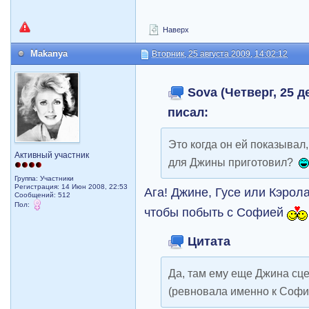
Наверх
Makanya
Вторник, 25 августа 2009, 14:02:12
Sova (Четверг, 25 де
писал:
Это когда он ей показывал
Активный участник
для Джины приготовил?
Группа: Участники
Регистрация: 14 Июн 2008, 22:53
Ага! Джине, Гусе или Кэрол
Сообщений: 512
Пол:
чтобы побыть с Софией
Цитата
Да, там ему еще Джина сц
(ревновала именно к Софи