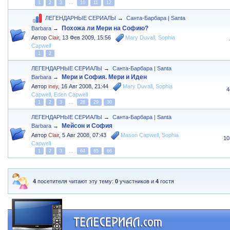
1
2
3
...
10
11
12
ЛЕГЕНДАРНЫЕ СЕРИАЛЫ
→
Санта-Барбара | Santa
Похожа ли Мери на Софию?
Barbara
→
Автор
Clair
,
13 Фев 2009, 15:56
Mary Duvall
,
Sophia
Capwell
1
2
ЛЕГЕНДАРНЫЕ СЕРИАЛЫ
→
Санта-Барбара | Santa
Мери и София. Мери и Иден
Barbara
→
Автор
iney
,
16 Авг 2008, 21:44
Mary Duvall
,
Sophia
4
Capwell
,
Eden Capwell
1
2
3
...
28
29
30
ЛЕГЕНДАРНЫЕ СЕРИАЛЫ
→
Санта-Барбара | Santa
Мейсон и София
Barbara
→
Автор
Clair
,
5 Авг 2008, 07:43
Mason Capwell
,
Sophia
10
Capwell
1
2
3
...
64
65
66
4
посетителя читают эту тему:
0
участников и
4
гостя