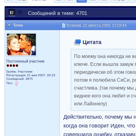
Сообщений в теме: 4701
Sova
Вторник, 25 августа 2009, 13:59:44
Цитата
По моему она никогда не в
Постоянный участник
ключе. Если вышла замуж б
периодически об этом гово
Группа: Участники
Регистрация: 21 мая 2007, 00:23
Сообщений: 3975
потом я полюбила СиСи, р
Пол:
счастлива. (так почему мы
виднее кого она любит и с
или Лайонелу)
Действительно, почему мы 
когда она говорит Иден, чт
совершила ошибку, отказавш