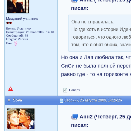
писал:
Младший участник
Она не справилась.
Но где хоть в истории Иде
Группа: Участники
Регистрация: 26 Июл 2009, 14:18
Сообщений: 48
говориться, что одного любя
Откуда: Россия
Пол:
том, что любят обоих, зна
Но она и Лая любила так, ч
СиСи не была полной переп
равно где - то на горизонте
Наверх
Sova
Вторник, 25 августа 2009, 14:26:26
Анн2 (Четверг, 25 д
писал: