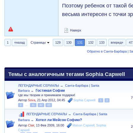
Поэтому ребенок от такой 
весьма интересен с точки з
Наверх
1
«назад
Страницы
129
130
131
132
133
вперед»
47
Обратно в Санта-Барбара | Sa
Темы с аналогичным тегами Sophia Capwell
ЛЕГЕНДАРНЫЕ СЕРИАЛЫ
→
Санта-Барбара | Santa
Гостиная Софии
Barbara
→
где мы творим и принимаем подарки!
7
Автор
Sova
,
21 Апр 2012, 04:45
Sophia Capwell
1
2
3
...
41
42
43
ЛЕГЕНДАРНЫЕ СЕРИАЛЫ
→
Санта-Барбара | Santa
Хотел ли Мейсон Софию?
Barbara
→
Автор
Clair
,
13 Фев 2009, 16:00
Mason Capwell
,
Sophia
2
Capwell