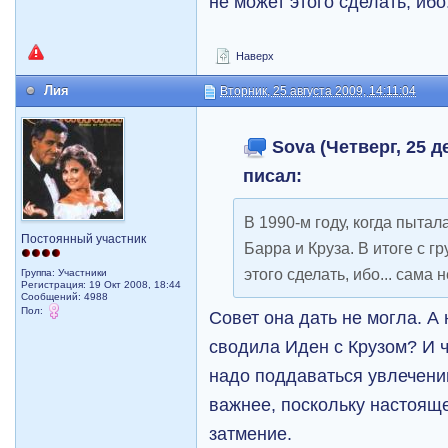
не может этого сделать, ибо
Наверх
Лия
Вторник, 25 августа 2009, 14:11:04
Sova (Четверг, 25 де
писал:
В 1990-м году, когда пытал
Постоянный участник
Барра и Круза. В итоге с г
этого сделать, ибо... сама 
Группа: Участники
Регистрация: 19 Окт 2008, 18:44
Сообщений: 4988
Пол:
Совет она дать не могла. А
сводила Иден с Крузом? И ч
надо поддаваться увлечени
важнее, поскольку настояще
затмение.