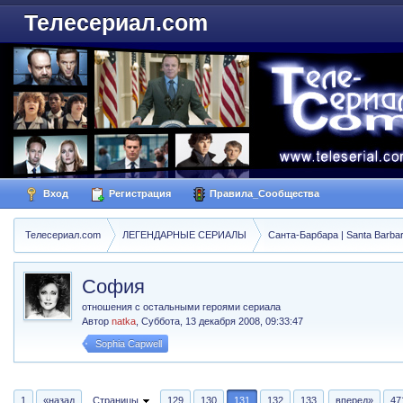
Телесериал.com
Вход
Регистрация
Правила_Сообщества
Телесериал.com
ЛЕГЕНДАРНЫЕ СЕРИАЛЫ
Санта-Барбара | Santa Barba
София
отношения с остальными героями сериала
Автор
natka
,
Суббота, 13 декабря 2008, 09:33:47
Sophia Capwell
1
«назад
Страницы
129
130
131
132
133
вперед»
47