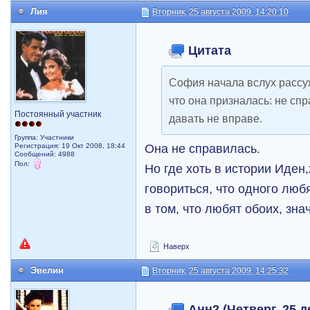
Лия
Вторник, 25 августа 2009, 14:20:10
Цитата
София начала вслух рассуж
что она призналась: не сп
Постоянный участник
давать не вправе.
Группа: Участники
Она не справилась.
Регистрация: 19 Окт 2008, 18:44
Сообщений: 4988
Пол:
Но где хоть в истории Иден
говориться, что одного любят
в том, что любят обоих, зн
Наверх
Эвелин
Вторник, 25 августа 2009, 14:25:32
Анн2 (Четверг, 25 д