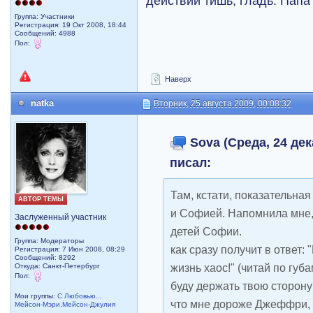
действий тишь, гладь. Папа
Группа: Участники
Регистрация: 19 Окт 2008, 18:44
Сообщений: 4988
Пол:
Наверх
natka
Вторник, 25 августа 2009, 00:08:32
Sova (Среда, 24 дек
писал:
Там, кстати, показательна
АВТОР ТЕМЫ
и Софией. Напомнила мне, 
Заслуженный участник
детей Софии.
Группа: Модераторы
как сразу получит в ответ:
Регистрация: 7 Июн 2008, 08:29
Сообщений: 8292
жизнь хаос!" (читай по губа
Откуда: Санкт-Петербург
Пол:
буду держать твою сторону
Мои группы:
С Любовью...
что мне дороже Джеффри, 
Мейсон-Мэри,Мейсон-Джулия