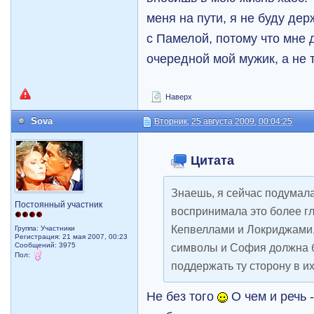
меня на пути, я не буду де
с Памелой, потому что мне
очередной мой мужик, а не 
Наверх
Sova
Вторник, 25 августа 2009, 00:04:25
Цитата
Знаешь, я сейчас подумала
Постоянный участник
воспринимала это более г
Кепвеллами и Локриджами, 
Группа: Участники
Регистрация: 21 мая 2007, 00:23
Сообщений: 3975
символы и София должна 
Пол:
поддержать ту сторону в их
Не без того
О чем и речь 