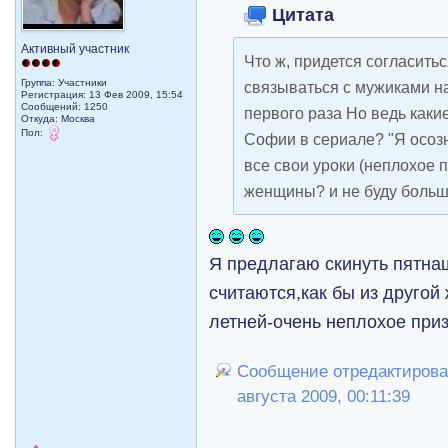
Цитата
Активный участник
Что ж, придется согласитьс
Группа: Участники
связываться с мужиками н
Регистрация: 13 Фев 2009, 15:54
Сообщений: 1250
первого раза Но ведь каки
Откуда: Москва
Пол:
Софии в сериале? "Я осоз
все свои уроки (неплохое 
женщины? и не буду больш
Я предлагаю скинуть пятнаш
считаются,как бы из другой 
летней-очень неплохое при
Сообщение отредактировал
августа 2009, 00:11:39