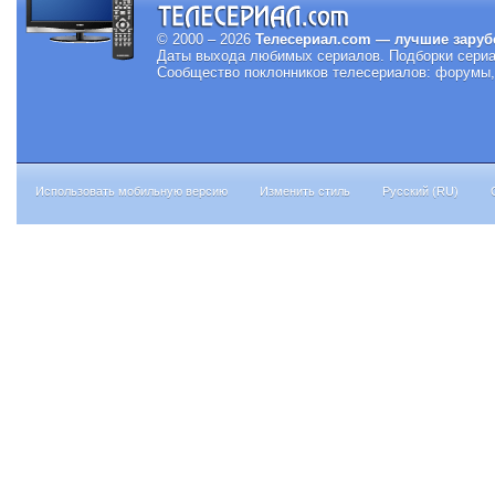
© 2000 – 2026
Телесериал.com — лучшие заруб
Даты выхода любимых сериалов.
Подборки сериа
Сообщество поклонников телесериалов: форумы, 
Использовать мобильную версию
Изменить стиль
Русский (RU)