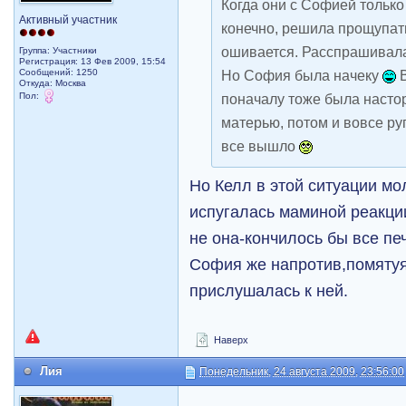
Когда они с Софией только 
Активный участник
конечно, решила прощупать
ошивается. Расспрашивала 
Группа: Участники
Регистрация: 13 Фев 2009, 15:54
Сообщений: 1250
Но София была начеку
В
Откуда: Москва
Пол:
поначалу тоже была настор
матерью, потом и вовсе руг
все вышло
Но Келл в этой ситуации мо
испугалась маминой реакци
не она-кончилось бы все п
София же напротив,помяту
прислушалась к ней.
Наверх
Лия
Понедельник, 24 августа 2009, 23:56:00