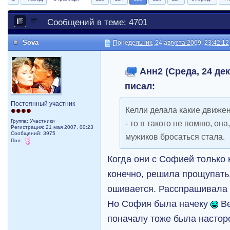
Сообщений в теме: 4701
Sova
Понедельник, 24 августа 2009, 23:42:12
Анн2 (Среда, 24 дек
писал:
Постоянный участник
Келли делала какие движе
Группа: Участники
- то я такого не помню, она
Регистрация: 21 мая 2007, 00:23
Сообщений: 3975
мужиков бросаться стала.
Пол:
Когда они с Софией только 
конечно, решила прощупать,
ошивается. Расспрашивала е
Но София была начеку
Ве
поначалу тоже была настор