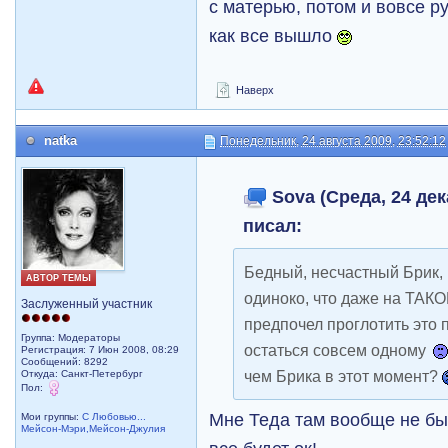
с матерью, потом и вовсе ру
как все вышло
Наверх
natka
Понедельник, 24 августа 2009, 23:52:12
Sova (Среда, 24 дек
писал:
Бедный, несчастный Брик, 
АВТОР ТЕМЫ
одиноко, что даже на ТАКО
Заслуженный участник
предпочел проглотить это 
Группа: Модераторы
остаться совсем одному
Регистрация: 7 Июн 2008, 08:29
Сообщений: 8292
чем Брика в этот момент?
Откуда: Санкт-Петербург
Пол:
Мне Теда там вообще не был
Мои группы:
С Любовью...
Мейсон-Мэри,Мейсон-Джулия