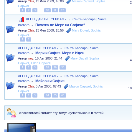
Автор
Clair
,
13 Фев 2009, 16:00
Mason Capwell
,
Sophia
2
Capwell
1
2
3
...
10
11
12
ЛЕГЕНДАРНЫЕ СЕРИАЛЫ
→
Санта-Барбара | Santa
Похожа ли Мери на Софию?
Barbara
→
Автор
Clair
,
13 Фев 2009, 15:56
Mary Duvall
,
Sophia
Capwell
1
2
ЛЕГЕНДАРНЫЕ СЕРИАЛЫ
→
Санта-Барбара | Santa
Мери и София. Мери и Иден
Barbara
→
Автор
iney
,
16 Авг 2008, 21:44
Mary Duvall
,
Sophia
4
Capwell
,
Eden Capwell
1
2
3
...
28
29
30
ЛЕГЕНДАРНЫЕ СЕРИАЛЫ
→
Санта-Барбара | Santa
Мейсон и София
Barbara
→
Автор
Clair
,
5 Авг 2008, 07:43
Mason Capwell
,
Sophia
10
Capwell
1
2
3
...
64
65
66
0
посетителей читают эту тему:
0
участников и
0
гостей