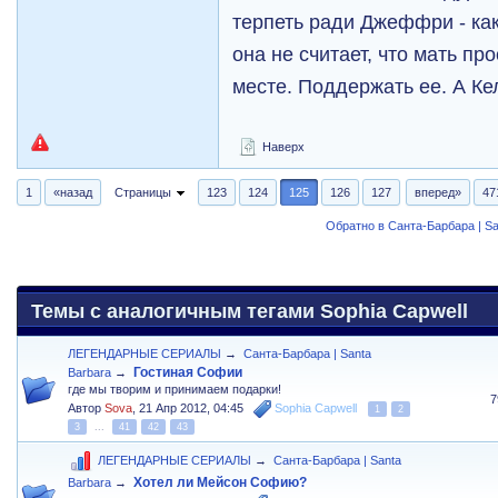
терпеть ради Джеффри - как-
она не считает, что мать пр
месте. Поддержать ее. А Ке
Наверх
1
«назад
Страницы
123
124
125
126
127
вперед»
47
Обратно в Санта-Барбара | Sa
Темы с аналогичным тегами Sophia Capwell
ЛЕГЕНДАРНЫЕ СЕРИАЛЫ
→
Санта-Барбара | Santa
Гостиная Софии
Barbara
→
где мы творим и принимаем подарки!
7
Автор
Sova
,
21 Апр 2012, 04:45
Sophia Capwell
1
2
3
...
41
42
43
ЛЕГЕНДАРНЫЕ СЕРИАЛЫ
→
Санта-Барбара | Santa
Хотел ли Мейсон Софию?
Barbara
→