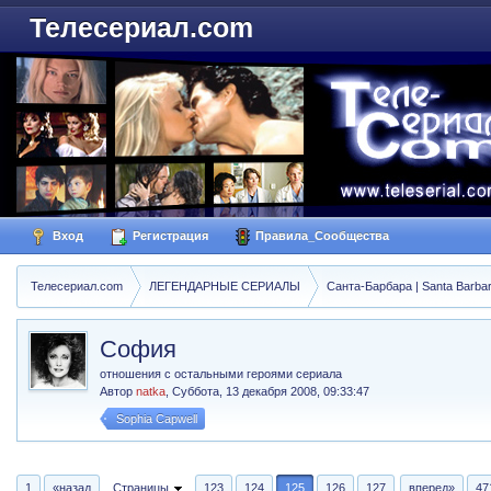
Телесериал.com
Вход
Регистрация
Правила_Сообщества
Телесериал.com
ЛЕГЕНДАРНЫЕ СЕРИАЛЫ
Санта-Барбара | Santa Barba
София
отношения с остальными героями сериала
Автор
natka
,
Суббота, 13 декабря 2008, 09:33:47
Sophia Capwell
1
«назад
Страницы
123
124
125
126
127
вперед»
47