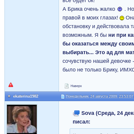
все будет ок!
А Брика очень жалко
. Н
правой в моих глазах!
Она
обстановку и действовала т
возможным. Я бы
ни при к
бы оказаться между свои
выбирать... Это ад для ма
сочувствую нашей девочке -
было не только Брику, ИМХ
Наверх
ekaterina1982
Понедельник, 24 августа 2009, 23:53:07
Sova (Среда, 24 дек
писал: