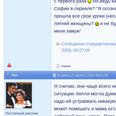
с первого раза
Но ведь к
Софии в сериале? "Я осозн
прошла все свои уроки (неп
летней женщины?
и не бу
меня замуж"
Сообщение отредактировал
2009, 00:07:09
Наверх
Лия
Вторник, 25 августа 2009, 00:05:46
Я считаю, они чаще всего н
ситуации. Келли могла думат
надо ей устраивать никакую 
может помешать и мама ост
Постоянный участник