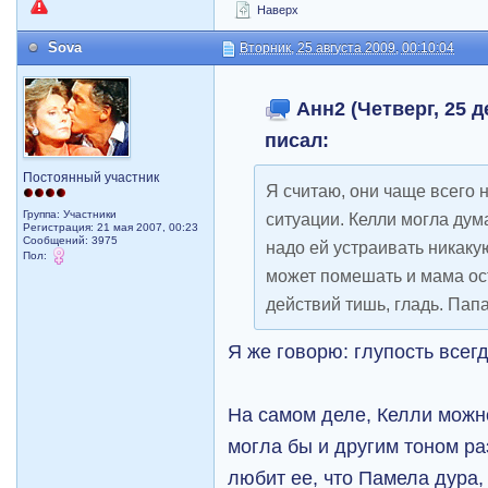
Наверх
Sova
Вторник, 25 августа 2009, 00:10:04
Анн2 (Четверг, 25 д
писал:
Постоянный участник
Я считаю, они чаще всего 
Группа: Участники
ситуации. Келли могла дума
Регистрация: 21 мая 2007, 00:23
Сообщений: 3975
надо ей устраивать никакую
Пол:
может помешать и мама ос
действий тишь, гладь. Папа
Я же говорю: глупость всег
На самом деле, Келли можно
могла бы и другим тоном ра
любит ее, что Памела дура, 