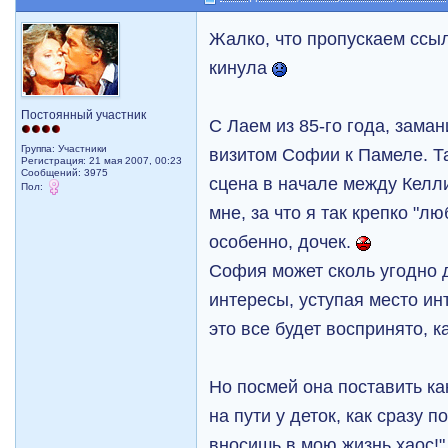
Жалко, что пропускаем ссыл
кинула
Постоянный участник
С Лаем из 85-го года, зама
Группа: Участники
визитом Софии к Памеле. Та
Регистрация: 21 мая 2007, 00:23
Сообщений: 3975
сцена в начале между Келл
Пол:
мне, за что я так крепко "л
особенно, дочек.
София может сколь угодно д
интересы, уступая место ин
это все будет воспринято, к
Но посмей она поставить ка
на пути у деток, как сразу п
вносишь в мою жизнь хаос!" 