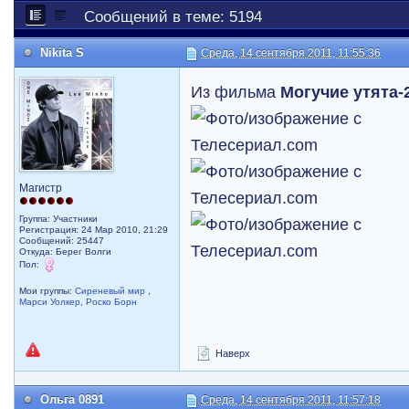
Сообщений в теме: 5194
Nikita S
Среда, 14 сентября 2011, 11:55:36
Из фильма
Могучие утята-2
Магистр
Группа: Участники
Регистрация: 24 Мар 2010, 21:29
Сообщений: 25447
Откуда: Берег Волги
Пол:
Мои группы:
Сиреневый мир
,
Марси Уолкер
,
Роско Борн
Наверх
Ольга 0891
Среда, 14 сентября 2011, 11:57:18