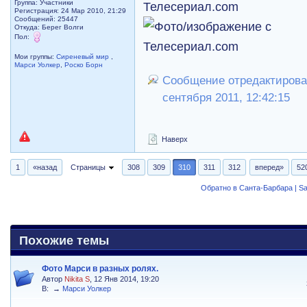
Группа: Участники
Регистрация: 24 Мар 2010, 21:29
Сообщений: 25447
Откуда: Берег Волги
Пол:
Мои группы:
Сиреневый мир
,
Марси Уолкер
,
Роско Борн
Сообщение отредактирова
сентября 2011, 12:42:15
Наверх
1
«назад
Страницы
308
309
310
311
312
вперед»
52
Обратно в Санта-Барбара | Sa
Похожие темы
Фото Марси в разных ролях.
Автор
Nikita S
, 12 Янв 2014, 19:20
В:
→
Марси Уолкер