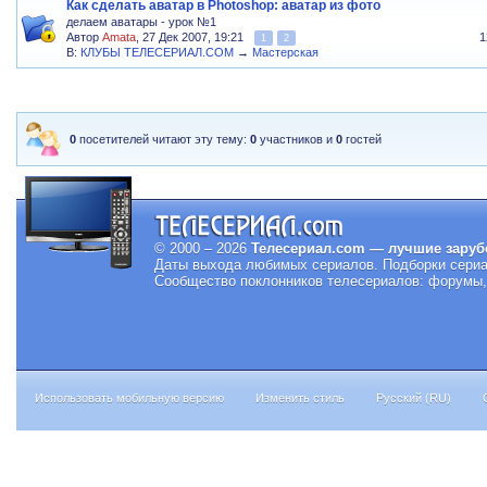
Как сделать аватар в Photoshop: аватар из фото
делаем аватары - урок №1
Автор
Amata
, 27 Дек 2007, 19:21
1
1
2
В:
КЛУБЫ ТЕЛЕСЕРИАЛ.COM
→
Мастерская
0
посетителей читают эту тему:
0
участников и
0
гостей
© 2000 – 2026
Телесериал.com — лучшие заруб
Даты выхода любимых сериалов.
Подборки сериа
Сообщество поклонников телесериалов: форумы, 
Использовать мобильную версию
Изменить стиль
Русский (RU)