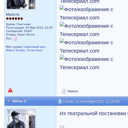
Магистр
Группа: Участники
Регистрация: 24 Мар 2010, 21:29
Сообщений: 25447
Откуда: Берег Волги
Пол:
Мои группы:
Сиреневый мир
,
Марси Уолкер
,
Роско Борн
Наверх
Nikita S
Среда, 14 сентября 2011, 12:38:49
Из театральной постановки