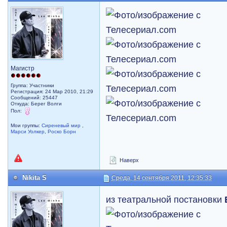
Магистр
Группа: Участники
Регистрация: 24 Мар 2010, 21:29
Сообщений: 25447
Откуда: Берег Волги
Пол:
Мои группы:
Сиреневый мир
,
Марси Уолкер
,
Роско Борн
Наверх
Nikita S
Среда, 14 сентября 2011, 12:35:33
из театральной постановки