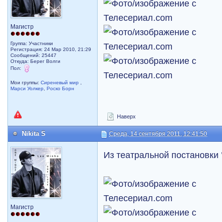
Магистр
Группа: Участники
Регистрация: 24 Мар 2010, 21:29
Сообщений: 25447
Откуда: Берег Волги
Пол:
Мои группы:
Сиреневый мир
,
Марси Уолкер
,
Роско Борн
Наверх
Nikita S
Среда, 14 сентября 2011, 12:41:50
Из театральной постановки
Магистр