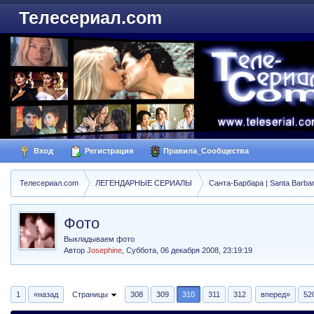
Телесериал.com
Вход
Регистрация
Правила_Сообщества
Телесериал.com
ЛЕГЕНДАРНЫЕ СЕРИАЛЫ
Санта-Барбара | Santa Barba
Фото
Выкладываем фото
Автор
Josephine
,
Суббота, 06 декабря 2008, 23:19:19
1
«назад
Страницы
308
309
310
311
312
вперед»
52