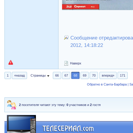
Сообщение отредактировал
2012, 14:18:22
Наверх
1
«назад
Страницы
66
67
68
69
70
вперед»
171
Обратно в Санта-Барбара | Sa
2
посетителя читают эту тему:
0
участников и
2
гостя