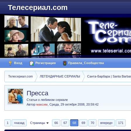
Телесериал.com
Вход
Регистрация
Правила_Сообщества
Телесериал.com
ЛЕГЕНДАРНЫЕ СЕРИАЛЫ
Санта-Барбара | Santa Barba
Пресса
Статьи о любимом сериале
Автор
максим
,
Среда, 29 октября 2008, 20:59:42
1
«назад
Страницы
66
67
68
69
70
вперед»
171