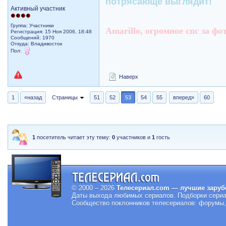
потрясающе выглядит!
Активный участник
Группа: Участники
Amarillo, огромное спс за фо
Регистрация: 15 Ноя 2006, 18:48
Сообщений: 1970
Откуда: Владивосток
Пол:
Наверх
1
«назад
Страницы
51
52
53
54
55
вперед»
60
1
посетитель читает эту тему:
0
участников и
1
гость
© 2000 – 2026
Телесериал.com — лучшие заруб
Даты выхода любимых сериалов.
Подборки сериа
Сообщество поклонников телесериалов: форумы, 