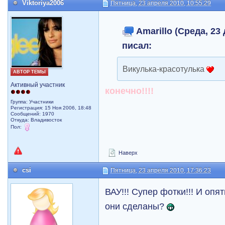
Viktoriya2006
Пятница, 23 апреля 2010, 10:55:29
Amarillo (Среда, 23 
писал:
Викулька-красотулька
АВТОР ТЕМЫ
Активный участник
конечно!!!!
Группа: Участники
Регистрация: 15 Ноя 2006, 18:48
Сообщений: 1970
Откуда: Владивосток
Пол:
Наверх
csi
Пятница, 23 апреля 2010, 17:36:23
ВАУ!!! Супер фотки!!! И опя
они сделаны?