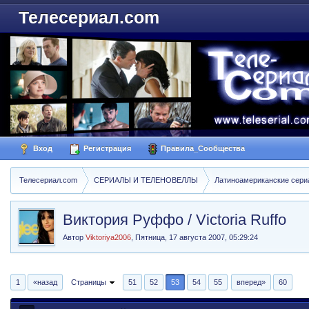
Телесериал.com
Вход
Регистрация
Правила_Сообщества
Телесериал.com
СЕРИАЛЫ И ТЕЛЕНОВЕЛЛЫ
Латиноамериканские сер
Виктория Руффо / Victoria Ruffo
Автор
Viktoriya2006
,
Пятница, 17 августа 2007, 05:29:24
1
«назад
Страницы
51
52
53
54
55
вперед»
60