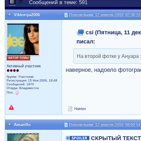
Сообщений в теме: 591
Viktoriya2006
Понедельник, 12 апреля 2010, 02:36:33
csi (Пятница, 11 дек
писал:
На второй фотке у Ануара
АВТОР ТЕМЫ
Активный участник
наверное, надоело фотогра
Группа: Участники
Регистрация: 15 Ноя 2006, 18:48
Сообщений: 1970
Откуда: Владивосток
Пол:
Наверх
Amarillo
Понедельник, 12 апреля 2010, 08:00:14
СКРЫТЫЙ ТЕКС