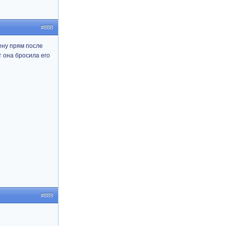
#888
ену прям после
т она бросила его
#889