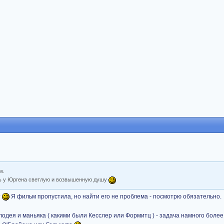
м.
ть у Юргена светлую и возвышенную душу
?
Я фильм пропустила, но найти его не проблема - посмотрю обязательно.
злодея и маньяка ( какими были Кесслер или Формитц ) - задача намного более