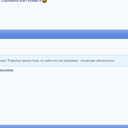
о О'Брайена или Гельмута
озка? Я фильм пропустила, но найти его не проблема - посмотрю обязательно.
аньяком.