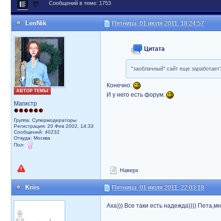
Сообщений в теме: 1753
LenNik
Пятница, 01 июля 2011, 18:24:57
Цитата
"заоблачный" сайт еще заработает
Конечно.
АВТОР ТЕМЫ
И у него есть форум.
Магистр
Группа: Супермодераторы
Регистрация: 20 Фев 2002, 14:33
Сообщений: 40232
Откуда: Москва
Пол:
Наверх
Kriis
Пятница, 01 июля 2011, 22:03:18
Аха))) Все таки есть надежда)))) Пета,м