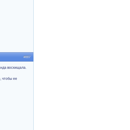
#887
анда восхищала.
, чтобы ее