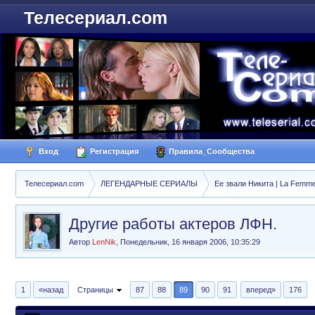
Телесериал.com
Вход
Регистрация
Правила_Сообщества
Телесериал.com
ЛЕГЕНДАРНЫЕ СЕРИАЛЫ
Ее звали Никита | La Femme
Другие работы актеров ЛФН.
Автор
LenNik
,
Понедельник, 16 января 2006, 10:35:29
1
«назад
Страницы
87
88
89
90
91
вперед»
176