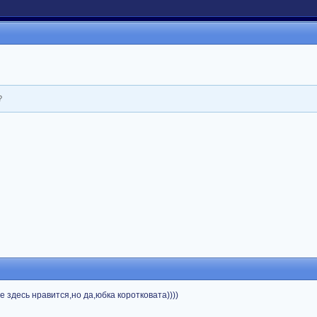
?
не здесь нравится,но да,юбка коротковата))))