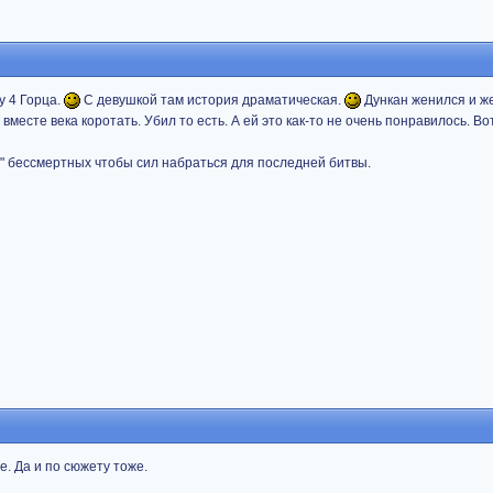
у 4 Горца.
С девушкой там история драматическая.
Дункан женился и ж
месте века коротать. Убил то есть. А ей это как-то не очень понравилось. Во
их" бессмертных чтобы сил набраться для последней битвы.
. Да и по сюжету тоже.