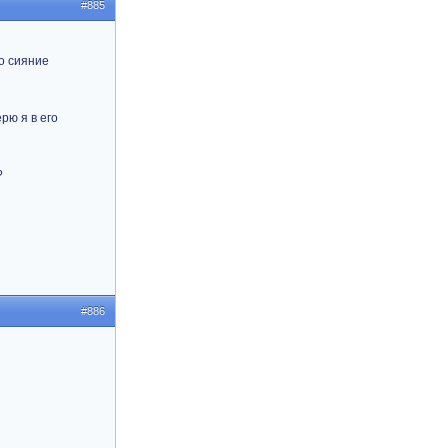
#885
о сияние
рю я в его
?
#886