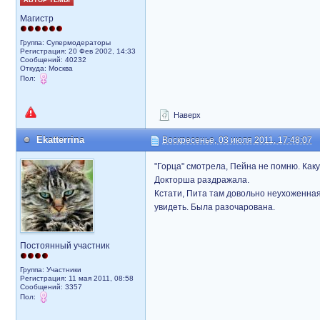
АВТОР ТЕМЫ
Магистр
Группа: Супермодераторы
Регистрация: 20 Фев 2002, 14:33
Сообщений: 40232
Откуда: Москва
Пол:
Наверх
Ekatterrina
Воскресенье, 03 июля 2011, 17:48:07
"Горца" смотрела, Пейна не помню. Как
Докторша раздражала.
Кстати, Пита там довольно неухоженная
увидеть. Была разочарована.
Постоянный участник
Группа: Участники
Регистрация: 11 мая 2011, 08:58
Сообщений: 3357
Пол: