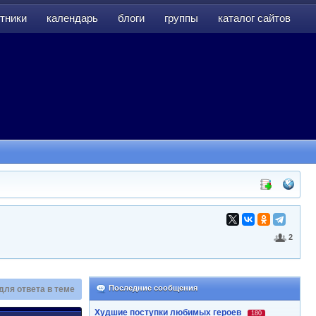
тники
календарь
блоги
группы
каталог сайтов
тники
календарь
блоги
группы
каталог сайтов
2
Последние сообщения
для ответа в теме
Худшие поступки любимых героев
180