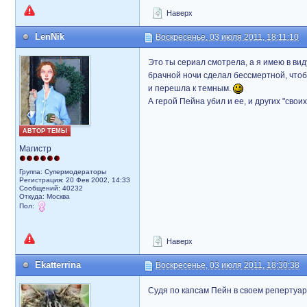
Наверх
LenNik
Воскресенье, 03 июля 2011, 18:11:10
Это ты сериал смотрела, а я имею в вид
брачной ночи сделал бессмертной, чтоб в
и перешла к темным.
А герой Пейна убил и ее, и других "сво
АВТОР ТЕМЫ
Магистр
Группа: Супермодераторы
Регистрация: 20 Фев 2002, 14:33
Сообщений: 40232
Откуда: Москва
Пол:
Наверх
Ekatterrina
Воскресенье, 03 июля 2011, 18:30:38
Судя по капсам Пейн в своем репертуаре