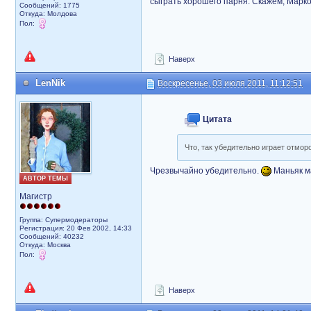
сыграть хорошего парня. Скажем, Марк
Сообщений: 1775
Откуда: Молдова
Пол:
Наверх
LenNik
Воскресенье, 03 июля 2011, 11:12:51
Цитата
Что, так убедительно играет отмор
Чрезвычайно убедительно.
Маньяк м
АВТОР ТЕМЫ
Магистр
Группа: Супермодераторы
Регистрация: 20 Фев 2002, 14:33
Сообщений: 40232
Откуда: Москва
Пол:
Наверх