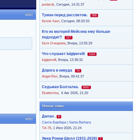
podarok
,
Сегодня, 14:31:37
#881
Туман перед рассветом.
368
Келли Хант
,
Сегодня, 08:20:33
Кто из матерей Мейсона ему больше
подходит?
217
Катя Очкарева
,
Вчера, 13:55:29
Что слушает luigiperelli
2114
luigiperelli
,
Вчера, 13:38:32
Дорога в никуда
50
Angel Ren
,
Вчера, 09:41:37
Седьмая Болталка.
6047
Ekatterrina
,
6 Авг 2026, 21:20
Новые темы
Дилан .
6
#882
Санта-Барбара | Santa Barbara
ТА-76
, 1 Июл 2026, 21:24
Умер Ронни Шелл (1931-2026)
7