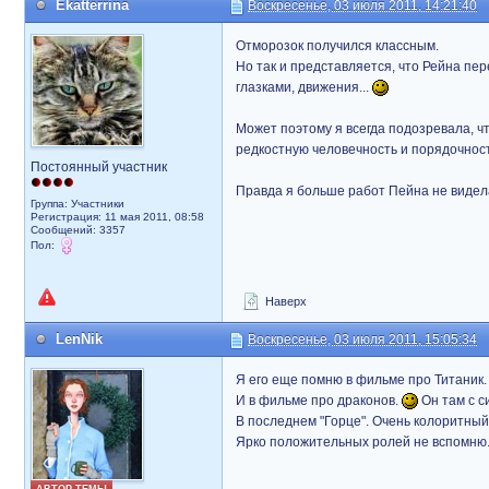
Ekatterrina
Воскресенье, 03 июля 2011, 14:21:40
Отморозок получился классным.
Но так и представляется, что Рейна пе
глазками, движения...
Может поэтому я всегда подозревала, чт
редкостную человечность и порядочнос
Постоянный участник
Правда я больше работ Пейна не видела
Группа: Участники
Регистрация: 11 мая 2011, 08:58
Сообщений: 3357
Пол:
Наверх
LenNik
Воскресенье, 03 июля 2011, 15:05:34
Я его еще помню в фильме про Титаник
И в фильме про драконов.
Он там с с
В последнем "Горце". Очень колоритный
Ярко положительных ролей не вспомню