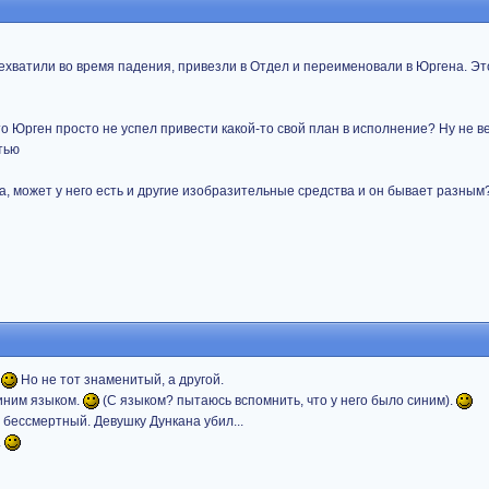
рехватили во время падения, привезли в Отдел и переименовали в Юргена. Эт
о Юрген просто не успел привести какой-то свой план в исполнение? Ну не ве
тью
, может у него есть и другие изобразительные средства и он бывает разным
.
Но не тот знаменитый, а другой.
иним языком.
(С языком? пытаюсь вспомнить, что у него было синим).
 бессмертный. Девушку Дункана убил...
.