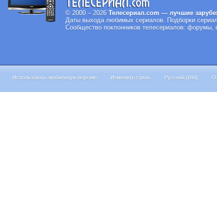
© 2000 – 2026
Телесериал.com — лучшие зарубе
Даты выхода любимых сериалов.
Подборки сериал
Сообщество поклонников телесериалов: форумы, ф
Использовать мобильную версию
Изменить стиль
Русский (RU)
О