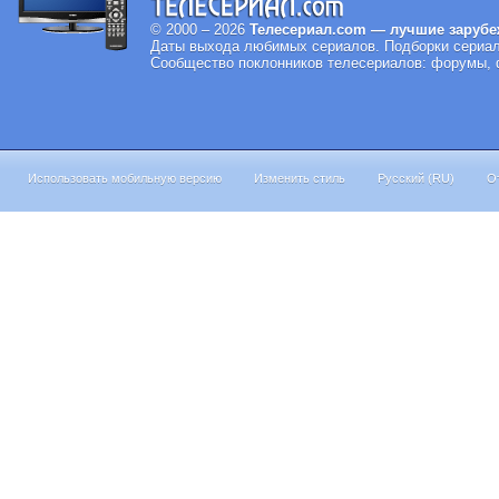
© 2000 – 2026
Телесериал.com — лучшие зарубе
Даты выхода любимых сериалов.
Подборки сериал
Сообщество поклонников телесериалов: форумы, ф
Использовать мобильную версию
Изменить стиль
Русский (RU)
О