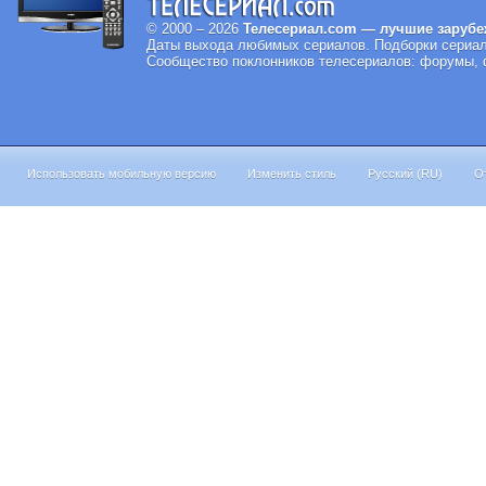
© 2000 – 2026
Телесериал.com — лучшие зарубе
Даты выхода любимых сериалов.
Подборки сериал
Сообщество поклонников телесериалов: форумы, ф
Использовать мобильную версию
Изменить стиль
Русский (RU)
О