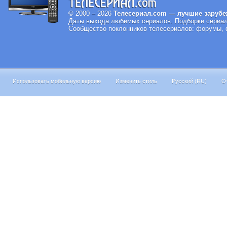
© 2000 – 2026
Телесериал.com — лучшие зарубе
Даты выхода любимых сериалов.
Подборки сериал
Сообщество поклонников телесериалов: форумы, ф
Использовать мобильную версию
Изменить стиль
Русский (RU)
О