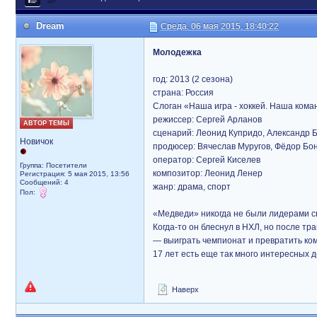
Dream
Среда, 06 мая 2015, 18:40:22
Молодежка
год: 2013 (2 сезона)
страна: Россия
Слоган «Наша игра - хоккей. Наша коман
режиссер: Сергей Арланов
АВТОР ТЕМЫ
сценарий: Леонид Купридо, Александр 
Новичок
продюсер: Вячеслав Муругов, Фёдор Бон
оператор: Сергей Киселев
Группа: Посетители
композитор: Леонид Ленер
Регистрация: 5 мая 2015, 13:56
Сообщений: 4
жанр: драма, спорт
Пол:
«Медведи» никогда не были лидерами св
Когда-то он блеснул в НХЛ, но после 
— выиграть чемпионат и превратить кома
17 лет есть еще так много интересных д
Наверх