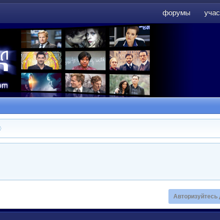
форумы
учас
форумы
учас
Авторизуйтесь 