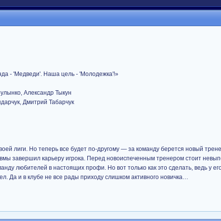
да - 'Медведи'. Наша цель - 'Молодежка'!»
Булынко, Александр Тыкун
дарчук, Дмитрий Табарчук
оей лиги. Но теперь все будет по-другому — за команду берется новый трен
травмы завершил карьеру игрока. Перед новоиспеченным тренером стоит невы
нду любителей в настоящих профи. Но вот только как это сделать, ведь у его 
ел. Да и в клубе не все рады приходу слишком активного новичка…