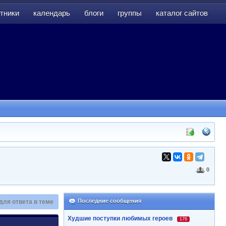
тники
календарь
блоги
группы
каталог сайтов
тники
календарь
блоги
группы
каталог сайтов
0
Последние сообщения
для ответа в теме
Худшие поступки любимых героев
176