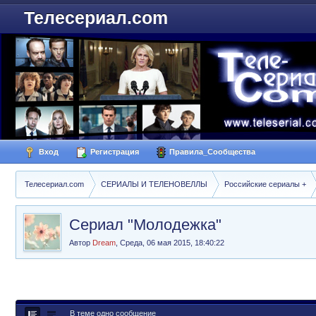
Телесериал.com
Вход
Регистрация
Правила_Сообщества
Телесериал.com
СЕРИАЛЫ И ТЕЛЕНОВЕЛЛЫ
Российские сериалы +
Сериал "Молодежка"
Автор
Dream
,
Среда, 06 мая 2015, 18:40:22
В теме одно сообщение