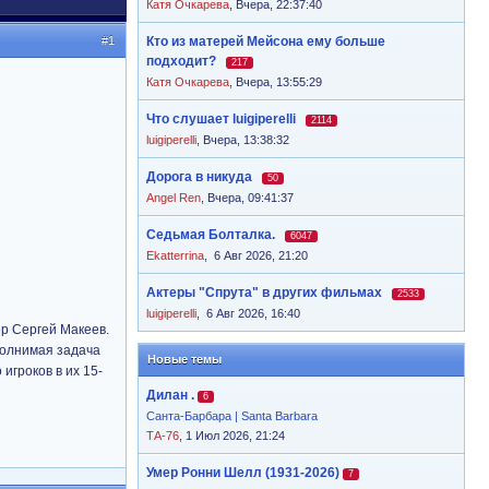
Катя Очкарева
,
Вчера, 22:37:40
#1
Кто из матерей Мейсона ему больше
подходит?
217
Катя Очкарева
,
Вчера, 13:55:29
Что слушает luigiperelli
2114
luigiperelli
,
Вчера, 13:38:32
Дорога в никуда
50
Angel Ren
,
Вчера, 09:41:37
Седьмая Болталка.
6047
Ekatterrina
,
6 Авг 2026, 21:20
Актеры "Спрута" в других фильмах
2533
luigiperelli
,
6 Авг 2026, 16:40
ер Сергей Макеев.
полнимая задача
Новые темы
игроков в их 15-
Дилан .
6
Санта-Барбара | Santa Barbara
ТА-76
, 1 Июл 2026, 21:24
Умер Ронни Шелл (1931-2026)
7